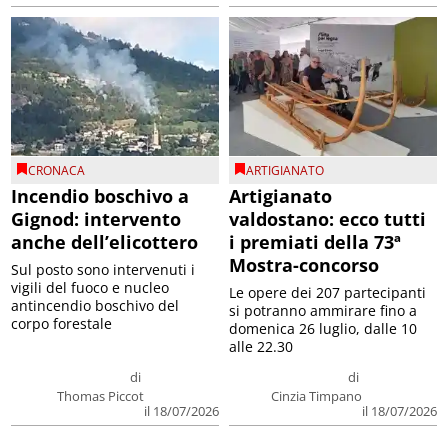
CRONACA
ARTIGIANATO
Incendio boschivo a
Artigianato
Gignod: intervento
valdostano: ecco tutti
anche dell’elicottero
i premiati della 73ª
Mostra-concorso
Sul posto sono intervenuti i
vigili del fuoco e nucleo
Le opere dei 207 partecipanti
antincendio boschivo del
si potranno ammirare fino a
corpo forestale
domenica 26 luglio, dalle 10
alle 22.30
di
di
Thomas Piccot
Cinzia Timpano
il 18/07/2026
il 18/07/2026