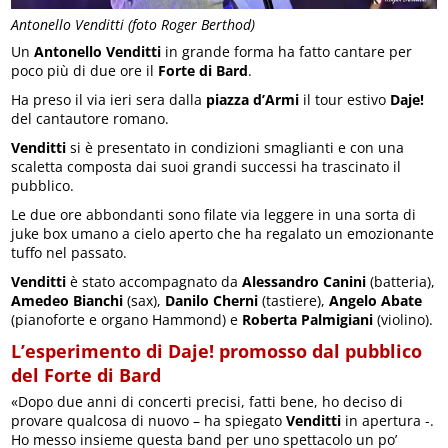
Antonello Venditti (foto Roger Berthod)
Un
Antonello Venditti
in grande forma ha fatto cantare per
poco più di due ore il
Forte di Bard
.
Ha preso il via ieri sera dalla
piazza d’Armi
il tour estivo
Daje!
del cantautore romano.
Venditti
si è presentato in condizioni smaglianti e con una
scaletta composta dai suoi grandi successi ha trascinato il
pubblico.
Le due ore abbondanti sono filate via leggere in una sorta di
juke box umano a cielo aperto che ha regalato un emozionante
tuffo nel passato.
Venditti
è stato accompagnato da
Alessandro Canini
(batteria),
Amedeo Bianchi
(sax),
Danilo Cherni
(tastiere),
Angelo Abate
(pianoforte e organo Hammond) e
Roberta Palmigiani
(violino).
L’esperimento di Daje! promosso dal pubblico
del Forte di Bard
«Dopo due anni di concerti precisi, fatti bene, ho deciso di
provare qualcosa di nuovo – ha spiegato
Venditti
in apertura -.
Ho messo insieme questa band per uno spettacolo un po’