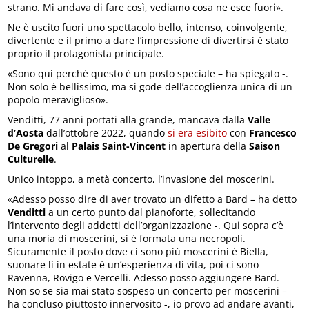
strano. Mi andava di fare così, vediamo cosa ne esce fuori».
Ne è uscito fuori uno spettacolo bello, intenso, coinvolgente,
divertente e il primo a dare l’impressione di divertirsi è stato
proprio il protagonista principale.
«Sono qui perché questo è un posto speciale – ha spiegato -.
Non solo è bellissimo, ma si gode dell’accoglienza unica di un
popolo meraviglioso».
Venditti, 77 anni portati alla grande, mancava dalla
Valle
d’Aosta
dall’ottobre 2022, quando
si era esibito
con
Francesco
De Gregori
al
Palais Saint-Vincent
in apertura della
Saison
Culturelle
.
Unico intoppo, a metà concerto, l’invasione dei moscerini.
«Adesso posso dire di aver trovato un difetto a Bard – ha detto
Venditti
a un certo punto dal pianoforte, sollecitando
l’intervento degli addetti dell’organizzazione -. Qui sopra c’è
una moria di moscerini, si è formata una necropoli.
Sicuramente il posto dove ci sono più moscerini è Biella,
suonare lì in estate è un’esperienza di vita, poi ci sono
Ravenna, Rovigo e Vercelli. Adesso posso aggiungere Bard.
Non so se sia mai stato sospeso un concerto per moscerini –
ha concluso piuttosto innervosito -, io provo ad andare avanti,