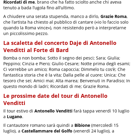
Ricordati di me
, brano che ha fatto sciolto anche chi aveva
tenuto a bada l’ugola fino all’ultimo.
A chiudere una serata stupenda, manco a dirlo,
Grazie Roma
,
che l’artista ha chiesto al pubblico di cantare («io lo faccio solo
quando la Roma vince»), non resistendo però a interpretarne
un piccolissimo pezzo.
La scaletta del concerto Daje di Antonello
Venditti al Forte di Bard
Bomba o non bomba; Sotto il segno dei pesci; Sara; Giulia;
Peppino; Cinzia e Piero; Giulio Cesare; Notte prima degli esami;
Ci vorrebbe un amico; Roma capoccia; Dimmelo tu cos’è; Che
fantastica storia che è la vita; Dalla pelle al cuore; Unica; Che
tesoro che sei; Amici mai; Alta marea; Benvenuti in Paradiso; In
questo mondo di ladri; Ricordati di me; Grazie Roma.
Le prossime date del tour di Antonello
Venditti
Il tour estivo di
Antonello Venditti
farà tappa venerdì 10 luglio
a
Lugano
.
Il cantautore romano sarà quindi a
Bibione
(mercoledì 15
luglio), a
Castellammare del Golfo
(venerdì 24 luglio), a