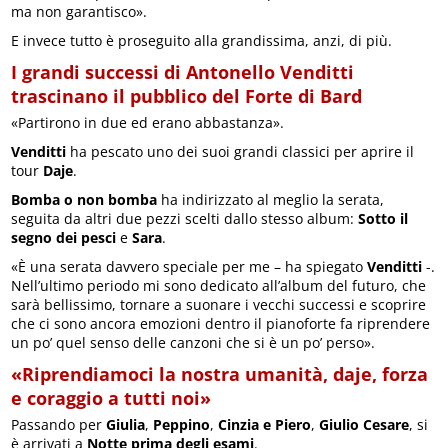
ma non garantisco».
E invece tutto è proseguito alla grandissima, anzi, di più.
I grandi successi di Antonello Venditti
trascinano il pubblico del Forte di Bard
«Partirono in due ed erano abbastanza».
Venditti
ha pescato uno dei suoi grandi classici per aprire il
tour
Daje
.
Bomba o non bomba
ha indirizzato al meglio la serata,
seguita da altri due pezzi scelti dallo stesso album:
Sotto il
segno dei pesci
e
Sara
.
«È una serata davvero speciale per me – ha spiegato
Venditti
-.
Nell’ultimo periodo mi sono dedicato all’album del futuro, che
sarà bellissimo, tornare a suonare i vecchi successi e scoprire
che ci sono ancora emozioni dentro il pianoforte fa riprendere
un po’ quel senso delle canzoni che si è un po’ perso».
«Riprendiamoci la nostra umanità, daje, forza
e coraggio a tutti noi»
Passando per
Giulia
,
Peppino
,
Cinzia e Piero
,
Giulio Cesare
, si
è arrivati a
Notte prima degli esami
.