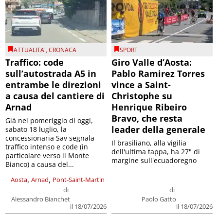
ATTUALITA'
,
CRONACA
SPORT
Traffico: code
Giro Valle d’Aosta:
sull’autostrada A5 in
Pablo Ramirez Torres
entrambe le direzioni
vince a Saint-
a causa del cantiere di
Christophe su
Arnad
Henrique Ribeiro
Bravo, che resta
Già nel pomeriggio di oggi,
leader della generale
sabato 18 luglio, la
concessionaria Sav segnala
Il brasiliano, alla vigilia
traffico intenso e code (in
dell'ultima tappa, ha 27" di
particolare verso il Monte
margine sull'ecuadoregno
Bianco) a causa del...
,
,
Aosta
Arnad
Pont-Saint-Martin
di
di
Alessandro Bianchet
Paolo Gatto
il 18/07/2026
il 18/07/2026