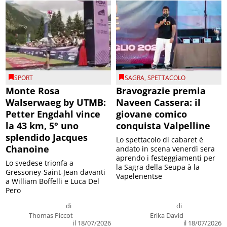
SPORT
SAGRA
,
SPETTACOLO
Monte Rosa
Bravograzie premia
Walserwaeg by UTMB:
Naveen Cassera: il
Petter Engdahl vince
giovane comico
la 43 km, 5° uno
conquista Valpelline
splendido Jacques
Lo spettacolo di cabaret è
Chanoine
andato in scena venerdì sera
aprendo i festeggiamenti per
Lo svedese trionfa a
la Sagra della Seupa à la
Gressoney-Saint-Jean davanti
Vapelenentse
a William Boffelli e Luca Del
Pero
di
di
Thomas Piccot
Erika David
il 18/07/2026
il 18/07/2026