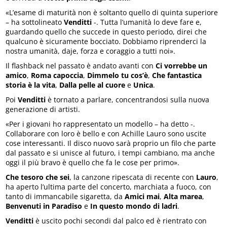
«L’esame di maturità non è soltanto quello di quinta superiore
– ha sottolineato
Venditti
-. Tutta l’umanità lo deve fare e,
guardando quello che succede in questo periodo, direi che
qualcuno è sicuramente bocciato. Dobbiamo riprenderci la
nostra umanità, daje, forza e coraggio a tutti noi».
Il flashback nel passato è andato avanti con
Ci vorrebbe un
amico
,
Roma capoccia
,
Dimmelo tu cos’è
,
Che fantastica
storia è la vita
,
Dalla pelle al cuore
e
Unica
.
Poi
Venditti
è tornato a parlare, concentrandosi sulla nuova
generazione di artisti.
«Per i giovani ho rappresentato un modello – ha detto -.
Collaborare con loro è bello e con Achille Lauro sono uscite
cose interessanti. Il disco nuovo sarà proprio un filo che parte
dal passato e si unisce al futuro, i tempi cambiano, ma anche
oggi il più bravo è quello che fa le cose per primo».
Che tesoro che sei
, la canzone ripescata di recente con
Lauro
,
ha aperto l’ultima parte del concerto, marchiata a fuoco, con
tanto di immancabile sigaretta, da
Amici mai
,
Alta marea
,
Benvenuti in Paradiso
e
In questo mondo di ladri
.
Venditti
è uscito pochi secondi dal palco ed è rientrato con