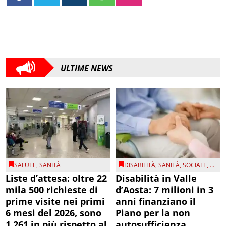
ULTIME NEWS
SALUTE
,
SANITÀ
DISABILITÀ
,
SANITÀ
,
SOCIALE
, ...
Liste d’attesa: oltre 22
Disabilità in Valle
mila 500 richieste di
d’Aosta: 7 milioni in 3
prime visite nei primi
anni finanziano il
6 mesi del 2026, sono
Piano per la non
1.261 in più rispetto al
autosufficienza