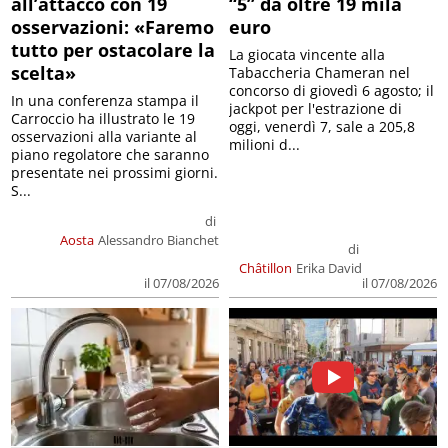
all’attacco con 19
“5” da oltre 19 mila
osservazioni: «Faremo
euro
tutto per ostacolare la
La giocata vincente alla
scelta»
Tabaccheria Chameran nel
concorso di giovedì 6 agosto; il
In una conferenza stampa il
jackpot per l'estrazione di
Carroccio ha illustrato le 19
oggi, venerdì 7, sale a 205,8
osservazioni alla variante al
milioni d...
piano regolatore che saranno
presentate nei prossimi giorni.
S...
di
Aosta
Alessandro Bianchet
di
Châtillon
Erika David
il 07/08/2026
il 07/08/2026