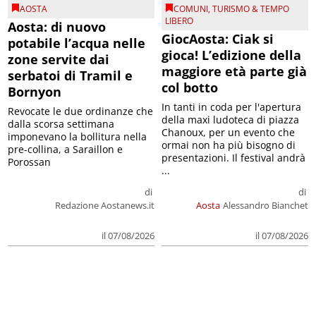
AOSTA
COMUNI
,
TURISMO & TEMPO
LIBERO
Aosta: di nuovo
GiocAosta: Ciak si
potabile l’acqua nelle
gioca! L’edizione della
zone servite dai
maggiore età parte già
serbatoi di Tramil e
col botto
Bornyon
In tanti in coda per l'apertura
Revocate le due ordinanze che
della maxi ludoteca di piazza
dalla scorsa settimana
Chanoux, per un evento che
imponevano la bollitura nella
ormai non ha più bisogno di
pre-collina, a Saraillon e
presentazioni. Il festival andrà
Porossan
...
di
di
Redazione Aostanews.it
Aosta
Alessandro Bianchet
il 07/08/2026
il 07/08/2026