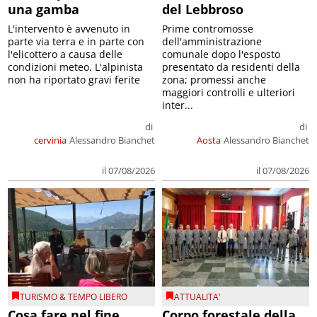
una gamba
del Lebbroso
L'intervento è avvenuto in
Prime contromosse
parte via terra e in parte con
dell'amministrazione
l'elicottero a causa delle
comunale dopo l'esposto
condizioni meteo. L'alpinista
presentato da residenti della
non ha riportato gravi ferite
zona; promessi anche
maggiori controlli e ulteriori
inter...
di
di
cervinia
Alessandro Bianchet
Aosta
Alessandro Bianchet
il 07/08/2026
il 07/08/2026
TURISMO & TEMPO LIBERO
ATTUALITA'
Cosa fare nel fine
Corpo forestale della