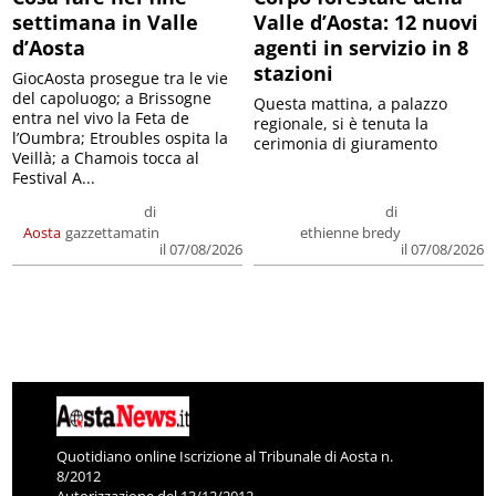
settimana in Valle
Valle d’Aosta: 12 nuovi
d’Aosta
agenti in servizio in 8
stazioni
GiocAosta prosegue tra le vie
del capoluogo; a Brissogne
Questa mattina, a palazzo
entra nel vivo la Feta de
regionale, si è tenuta la
l’Oumbra; Etroubles ospita la
cerimonia di giuramento
Veillà; a Chamois tocca al
Festival A...
di
di
Aosta
gazzettamatin
ethienne bredy
il 07/08/2026
il 07/08/2026
Quotidiano online Iscrizione al Tribunale di Aosta n.
8/2012
Autorizzazione del 13/12/2012