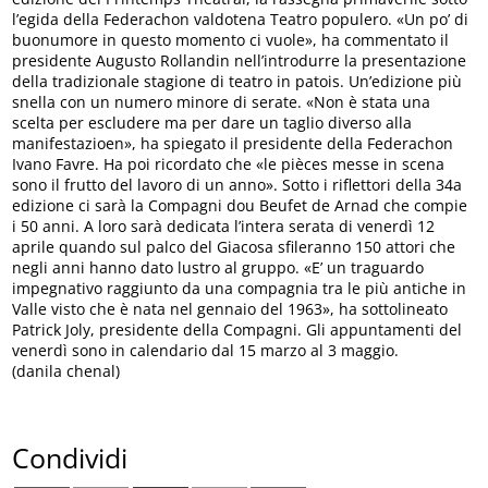
l’egida della Federachon valdotena Teatro populero. «Un po’ di
buonumore in questo momento ci vuole», ha commentato il
presidente Augusto Rollandin nell’introdurre la presentazione
della tradizionale stagione di teatro in patois. Un’edizione più
snella con un numero minore di serate. «Non è stata una
scelta per escludere ma per dare un taglio diverso alla
manifestazioen», ha spiegato il presidente della Federachon
Ivano Favre. Ha poi ricordato che «le pièces messe in scena
sono il frutto del lavoro di un anno». Sotto i riflettori della 34a
edizione ci sarà la Compagni dou Beufet de Arnad che compie
i 50 anni. A loro sarà dedicata l’intera serata di venerdì 12
aprile quando sul palco del Giacosa sfileranno 150 attori che
negli anni hanno dato lustro al gruppo. «E’ un traguardo
impegnativo raggiunto da una compagnia tra le più antiche in
Valle visto che è nata nel gennaio del 1963», ha sottolineato
Patrick Joly, presidente della Compagni. Gli appuntamenti del
venerdì sono in calendario dal 15 marzo al 3 maggio.
(danila chenal)
Condividi