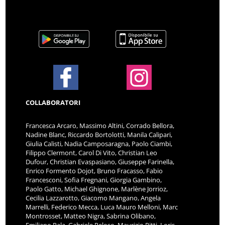
COLLABORATORI
Francesca Arcaro, Massimo Altini, Corrado Bellora,
Nadine Blanc, Riccardo Bortolotti, Manila Calipari,
Giulia Calisti, Nadia Camposaragna, Paolo Ciambi,
Filippo Clermont, Carol Di Vito, Christian Leo
Dufour, Christian Evaspasiano, Giuseppe Farinella,
Enrico Formento Dojot, Bruno Fracasso, Fabio
Francesconi, Sofia Fregnani, Giorgia Gambino,
Paolo Gatto, Michael Ghignone, Marlène Jorrioz,
Cecilia Lazzarotto, Giacomo Mangano, Angela
Marrelli, Federico Mecca, Luca Mauro Melloni, Marc
Montrosset, Matteo Nigra, Sabrina Olibano,
Emiliano Pala, Gabriele Peloso, Maurizio Pitti, Loris