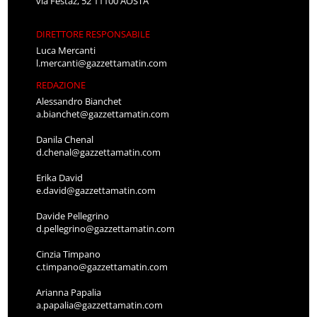
via Festaz, 52 11100 AOSTA
DIRETTORE RESPONSABILE
Luca Mercanti
l.mercanti@gazzettamatin.com
REDAZIONE
Alessandro Bianchet
a.bianchet@gazzettamatin.com
Danila Chenal
d.chenal@gazzettamatin.com
Erika David
e.david@gazzettamatin.com
Davide Pellegrino
d.pellegrino@gazzettamatin.com
Cinzia Timpano
c.timpano@gazzettamatin.com
Arianna Papalia
a.papalia@gazzettamatin.com