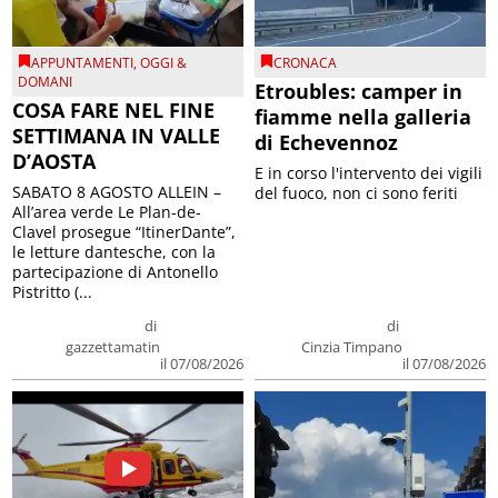
APPUNTAMENTI
,
OGGI &
CRONACA
DOMANI
Etroubles: camper in
COSA FARE NEL FINE
fiamme nella galleria
SETTIMANA IN VALLE
di Echevennoz
D’AOSTA
E in corso l'intervento dei vigili
SABATO 8 AGOSTO ALLEIN –
del fuoco, non ci sono feriti
All’area verde Le Plan-de-
Clavel prosegue “ItinerDante”,
le letture dantesche, con la
partecipazione di Antonello
Pistritto (...
di
di
gazzettamatin
Cinzia Timpano
il 07/08/2026
il 07/08/2026