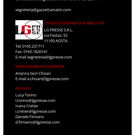
segreteria@gazzettamatin.com
CONCESSIONARIA DI PUBBLICITÀ
LG PRESSE S.R.L.
via Festaz, 52
11100 AOSTA
Tel: 0165.231711
Fax: 0165.1820141
E-mail
segreteria@lgpresse.com
RESPONSABILE DI AGENZIA
Arianna Gori Chisari
E-mail
a.chisari@lgpresse.com
Account
Luca Torino
l.torino@lgpresse.com
Ivana Cretier
i.cretier@lgpresse.com
Daniele Fimiano
d.fimiano@lgpresse.com