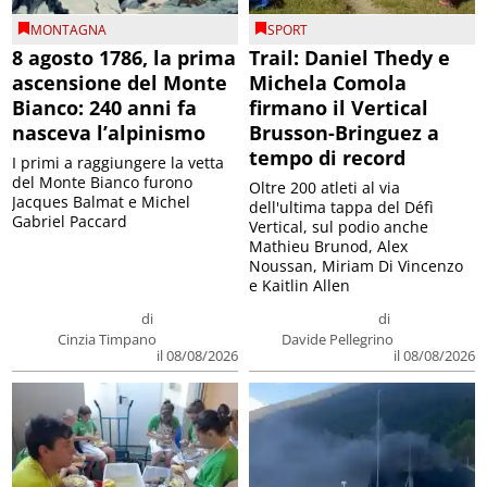
MONTAGNA
SPORT
8 agosto 1786, la prima
Trail: Daniel Thedy e
ascensione del Monte
Michela Comola
Bianco: 240 anni fa
firmano il Vertical
nasceva l’alpinismo
Brusson-Bringuez a
tempo di record
I primi a raggiungere la vetta
del Monte Bianco furono
Oltre 200 atleti al via
Jacques Balmat e Michel
dell'ultima tappa del Défì
Gabriel Paccard
Vertical, sul podio anche
Mathieu Brunod, Alex
Noussan, Miriam Di Vincenzo
e Kaitlin Allen
di
di
Cinzia Timpano
Davide Pellegrino
il 08/08/2026
il 08/08/2026