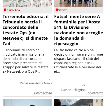
CRONACA
SPORT
Terremoto editoria: il
Futsal: niente serie A
Tribunale boccia il
femminile per l’Aosta
concordato delle
511, la Divisione
testate Ops (ex
nazionale non accoglie
Netweek); si dimette
la domanda di
l’ad
ripescaggio
Il Tribunale di Lecco ha
La Divisione calcio a 5 ha
giudicato inammissibile la
deciso di non varare un girone
domanda di concordato
dispari, lasciando il club del
preventivo presentata dal
capoluogo regionale in B;
gruppo per salvare le testate
ufficializzate le avversarie dei
ex Netweek ora Ops R...
gi...
di
Redazione Aosta News
di
Davide Pellegrino
il 06/08/2026
il 06/08/2026