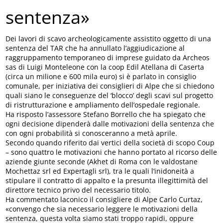
sentenza»
Dei lavori di scavo archeologicamente assistito oggetto di una
sentenza del TAR che ha annullato l’aggiudicazione al
raggruppamento temporaneo di imprese guidato da Archeos
sas di Luigi Monteleone con la coop Edil Atellana di Caserta
(circa un milione e 600 mila euro) si è parlato in consiglio
comunale, per iniziativa dei consiglieri di Alpe che si chiedono
quali siano le conseguenze del ‘blocco’ degli scavi sul progetto
di ristrutturazione e ampliamento dell’ospedale regionale.
Ha risposto l’assessore Stefano Borrello che ha spiegato che
ogni decisione dipenderà dalle motivazioni della sentenza che
con ogni probabilità si conosceranno a metà aprile.
Secondo quando riferito dai vertici della società di scopo Coup
– sono quattro le motivazioni che hanno portato al ricorso delle
aziende giunte seconde (Akhet di Roma con le valdostane
Mochettaz srl ed Expertagli srl), tra le quali l’inidoneità a
stipulare il contratto di appalto e la presunta illegittimità del
direttore tecnico privo del necessario titolo.
Ha commentato laconico il consigliere di Alpe Carlo Curtaz,
«convengo che sia necessario leggere le motivazioni della
sentenza, questa volta siamo stati troppo rapidi, oppure