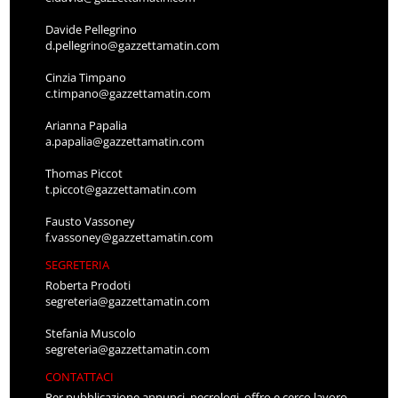
Davide Pellegrino
d.pellegrino@gazzettamatin.com
Cinzia Timpano
c.timpano@gazzettamatin.com
Arianna Papalia
a.papalia@gazzettamatin.com
Thomas Piccot
t.piccot@gazzettamatin.com
Fausto Vassoney
f.vassoney@gazzettamatin.com
SEGRETERIA
Roberta Prodoti
segreteria@gazzettamatin.com
Stefania Muscolo
segreteria@gazzettamatin.com
CONTATTACI
Per pubblicazione annunci, necrologi, offro e cerco lavoro,