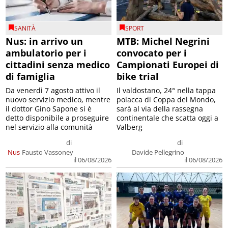
SANITÀ
SPORT
Nus: in arrivo un
MTB: Michel Negrini
ambulatorio per i
convocato per i
cittadini senza medico
Campionati Europei di
di famiglia
bike trial
Da venerdì 7 agosto attivo il
Il valdostano, 24° nella tappa
nuovo servizio medico, mentre
polacca di Coppa del Mondo,
il dottor Gino Sapone si è
sarà al via della rassegna
detto disponibile a proseguire
continentale che scatta oggi a
nel servizio alla comunità
Valberg
di
di
Nus
Fausto Vassoney
Davide Pellegrino
il 06/08/2026
il 06/08/2026