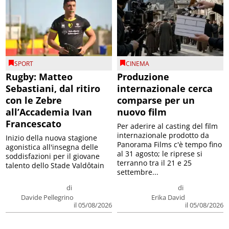
SPORT
CINEMA
Rugby: Matteo
Produzione
Sebastiani, dal ritiro
internazionale cerca
con le Zebre
comparse per un
all’Accademia Ivan
nuovo film
Francescato
Per aderire al casting del film
internazionale prodotto da
Inizio della nuova stagione
Panorama Films c'è tempo fino
agonistica all'insegna delle
al 31 agosto; le riprese si
soddisfazioni per il giovane
terranno tra il 21 e 25
talento dello Stade Valdôtain
settembre...
di
di
Davide Pellegrino
Erika David
il 05/08/2026
il 05/08/2026