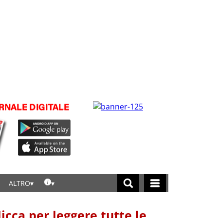
ALTRO
licca per leggere tutte le