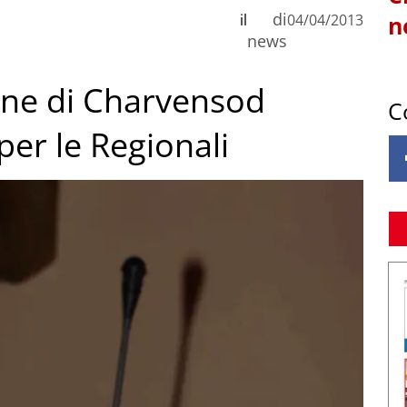
di
il
04/04/2013
n
news
ione di Charvensod
C
per le Regionali