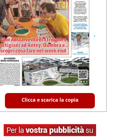
Clicca e scarica la copia