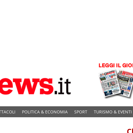
TTACOLI
POLITICA & ECONOMIA
SPORT
TURISMO & EVENTI
C