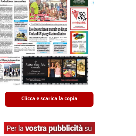
Clicca e scarica la copia