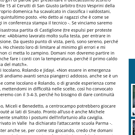
le 15 al Cerutti di San Giusto (arbitro Enzo Vesprini della
oprio domenica ha scavalcato in classifica i valdostani,
l quintultimo posto. «Ho detto ai ragazzi che è come se
ggi in conferenza stampa il tecnico -. Se vinciamo saremo
isastrosa partita di Castiglione (tre espulsi per proteste
ne: «Abbiamo lavorato molto sulla testa, per entrare in
sione. Da questo punto di vista, però, sono sereno, perché
. Ho chiesto loro di limitare al minimo gli errori e mi
, non ci metta lo zampino. Domani non dovremo partire in
nche fare i conti con la temperatura, perché il primo caldo
ia del match».
ati Iocolano, Rolando e Jidayi. «Non essere in emergenza
ndi andiamo avanti senza piangerci addosso, anche se è un
one come Iocolano e Rolando, o di grande esperienza come
e, mettendomi in difficoltà nelle scelte, così ho convocato
eremo con il 3-4-3, perché ho bisogno di dare continuità
ano, Miceli e Benedetto, a centrocampo potrebbero giocare
uté ai lati di Sinato. Pronto all’uso è anche Michele
ente smaltito i postumi dell’infortunio alla caviglia.
ato in Valle  ha dichiarato l’attaccante scuola Parma -.
ster anche se, per come sta giocando, credo che domani