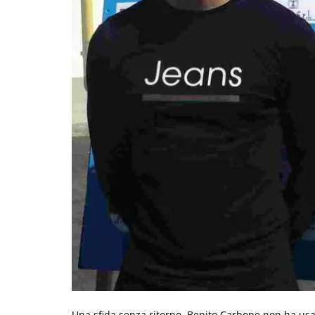
Una sfida senza ritorno. Benito Carbone non ha usat