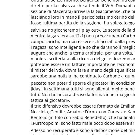
diretto per la salvezza che attende il VdA. Domani al
sezione di Macerata) arriverà la Giacomense, che pr
lasciando loro in mano il pericolosissimo cerino de
fosse l’ultima partita della stagione  ha spiegato o
salvi, se no giocheremo i play out». Le scorie della d
mentre la gara era sull’1-1) non preoccupano Carbo
campo carichi, ma non essere schiacciati dalla pres
i ragazzi sono intelligenti e so che daranno il meglio
auguro che anche la terna arbitrale, per una volta
maniera scriteriata alla ricerca del gol e dovremo a
potrebbe essere un fattore importante nell’econom
Il mister del VdA dovrà fare a meno degli squalific
sarebbe una notizia  ha continuato Carbone -, qui
peccato non poter disporre di giocatori in condizi
Jidayi. In settimana tutti si sono allenati molto ben
tutti. Non ho ancora deciso la formazione, ma gioch
tattica ai giocatori».
Il trio difensivo dovrebbe essere formato da Emili
Nocciola, Gentile, Amato e Furno, con Cuneaz e Kano
Bentolio (in foto con Fabio Benedetto), che ha finalm
«Purtroppo mi sono fatto male poco dopo essere arriv
Adesso ho recuperato e sono a disposizione del mi