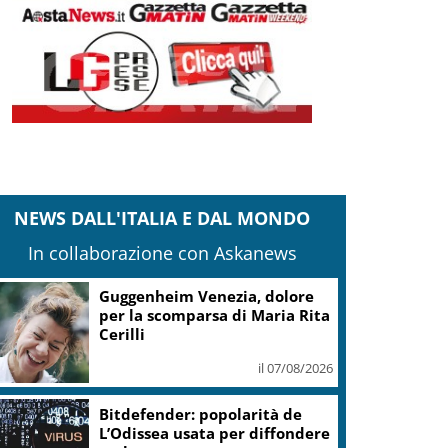
NEWS DALL'ITALIA E DAL MONDO
In collaborazione con Askanews
Covid, ‘Conte-day’ in
commissione: “non sono un
eroe ma un uomo corretto,
non troverete nulla”
il 06/08/2026
Guccini, Meloni: l’ho amato e