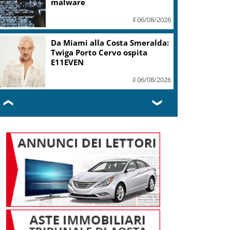
mi ha formato, continuerò a
cantarlo
il 06/08/2026
Sogin: in 2025 utile balza oltre
2,5 mln, decommissioning al
47,7%
il 06/08/2026
❮
❯