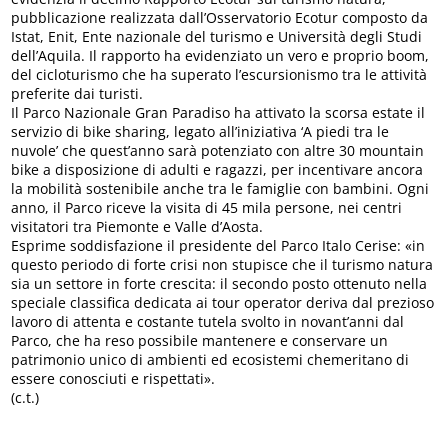
pubblicazione realizzata dall’Osservatorio Ecotur composto da
Istat, Enit, Ente nazionale del turismo e Università degli Studi
dell’Aquila. Il rapporto ha evidenziato un vero e proprio boom,
del cicloturismo che ha superato l’escursionismo tra le attività
preferite dai turisti.
Il Parco Nazionale Gran Paradiso ha attivato la scorsa estate il
servizio di bike sharing, legato all’iniziativa ‘A piedi tra le
nuvole’ che quest’anno sarà potenziato con altre 30 mountain
bike a disposizione di adulti e ragazzi, per incentivare ancora
la mobilità sostenibile anche tra le famiglie con bambini. Ogni
anno, il Parco riceve la visita di 45 mila persone, nei centri
visitatori tra Piemonte e Valle d’Aosta.
Esprime soddisfazione il presidente del Parco Italo Cerise: «in
questo periodo di forte crisi non stupisce che il turismo natura
sia un settore in forte crescita: il secondo posto ottenuto nella
speciale classifica dedicata ai tour operator deriva dal prezioso
lavoro di attenta e costante tutela svolto in novant’anni dal
Parco, che ha reso possibile mantenere e conservare un
patrimonio unico di ambienti ed ecosistemi chemeritano di
essere conosciuti e rispettati».
(c.t.)