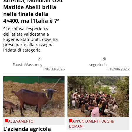
Atletica, Mondiali U20:
Matilde Abelli brilla
nella finale della
4×400, ma l’Italia è 7ª
Si è chiusa l'esperienza
dell'atleta valdostana a
Eugene, Stati Uniti, dove ha
preso parte alla rassegna
iridata di categoria
di
di
Fausto Vassoney
segreteria
il 10/08/2026
il 10/08/2026
ALLEVAMENTO
APPUNTAMENTI
,
OGGI &
DOMANI
L’azienda agricola