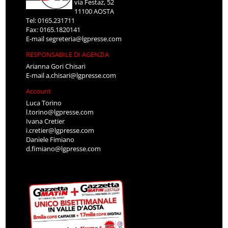
via Festaz, 52
11100 AOSTA
Tel: 0165.231711
Fax: 0165.1820141
E-mail
segreteria@lgpresse.com
RESPONSABILE DI AGENZIA
Arianna Gori Chisari
E-mail
a.chisari@lgpresse.com
Account
Luca Torino
l.torino@lgpresse.com
Ivana Cretier
i.cretier@lgpresse.com
Daniele Fimiano
d.fimiano@lgpresse.com