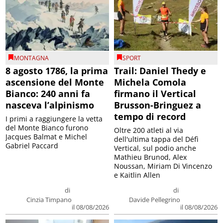
MONTAGNA
SPORT
8 agosto 1786, la prima
Trail: Daniel Thedy e
ascensione del Monte
Michela Comola
Bianco: 240 anni fa
firmano il Vertical
nasceva l’alpinismo
Brusson-Bringuez a
tempo di record
I primi a raggiungere la vetta
del Monte Bianco furono
Oltre 200 atleti al via
Jacques Balmat e Michel
dell'ultima tappa del Défì
Gabriel Paccard
Vertical, sul podio anche
Mathieu Brunod, Alex
Noussan, Miriam Di Vincenzo
e Kaitlin Allen
di
di
Cinzia Timpano
Davide Pellegrino
il 08/08/2026
il 08/08/2026