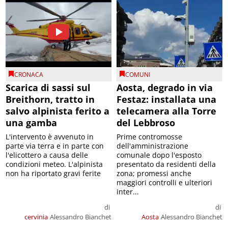
CRONACA
COMUNI
Scarica di sassi sul
Aosta, degrado in via
Breithorn, tratto in
Festaz: installata una
salvo alpinista ferito a
telecamera alla Torre
una gamba
del Lebbroso
L'intervento è avvenuto in
Prime contromosse
parte via terra e in parte con
dell'amministrazione
l'elicottero a causa delle
comunale dopo l'esposto
condizioni meteo. L'alpinista
presentato da residenti della
non ha riportato gravi ferite
zona; promessi anche
maggiori controlli e ulteriori
inter...
di
di
cervinia
Alessandro Bianchet
Aosta
Alessandro Bianchet