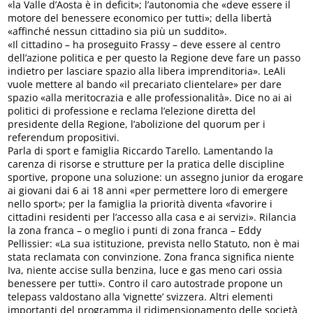
«la Valle d’Aosta è in deficit»; l’autonomia che «deve essere il
motore del benessere economico per tutti»; della libertà
«affinché nessun cittadino sia più un suddito».
«Il cittadino – ha proseguito Frassy – deve essere al centro
dell’azione politica e per questo la Regione deve fare un passo
indietro per lasciare spazio alla libera imprenditoria». LeAli
vuole mettere al bando «il precariato clientelare» per dare
spazio «alla meritocrazia e alle professionalità». Dice no ai ai
politici di professione e reclama l’elezione diretta del
presidente della Regione, l’abolizione del quorum per i
referendum propositivi.
Parla di sport e famiglia Riccardo Tarello. Lamentando la
carenza di risorse e strutture per la pratica delle discipline
sportive, propone una soluzione: un assegno junior da erogare
ai giovani dai 6 ai 18 anni «per permettere loro di emergere
nello sport»; per la famiglia la priorità diventa «favorire i
cittadini residenti per l’accesso alla casa e ai servizi». Rilancia
la zona franca – o meglio i punti di zona franca – Eddy
Pellissier: «La sua istituzione, prevista nello Statuto, non è mai
stata reclamata con convinzione. Zona franca significa niente
Iva, niente accise sulla benzina, luce e gas meno cari ossia
benessere per tutti». Contro il caro autostrade propone un
telepass valdostano alla ‘vignette’ svizzera. Altri elementi
importanti del programma il ridimensionamento delle società