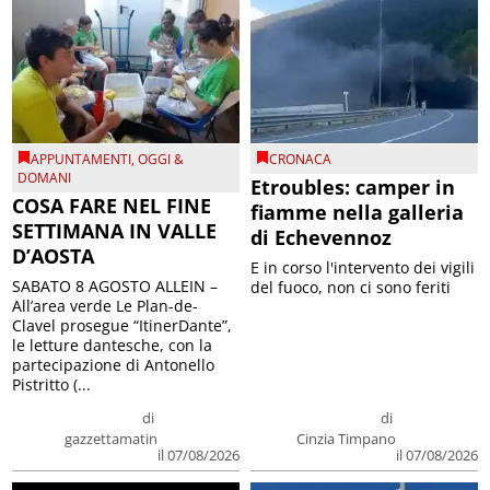
APPUNTAMENTI
,
OGGI &
CRONACA
DOMANI
Etroubles: camper in
COSA FARE NEL FINE
fiamme nella galleria
SETTIMANA IN VALLE
di Echevennoz
D’AOSTA
E in corso l'intervento dei vigili
SABATO 8 AGOSTO ALLEIN –
del fuoco, non ci sono feriti
All’area verde Le Plan-de-
Clavel prosegue “ItinerDante”,
le letture dantesche, con la
partecipazione di Antonello
Pistritto (...
di
di
gazzettamatin
Cinzia Timpano
il 07/08/2026
il 07/08/2026