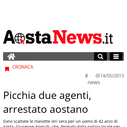
CRONACA
di
il
14/05/2013
news
Picchia due agenti,
arrestato aostano
Sono scattate le manette ieri sera per un uomo di 42 anni di
Aosta, Giuseppe Angiulli, che, fermato dalla polizia locale per