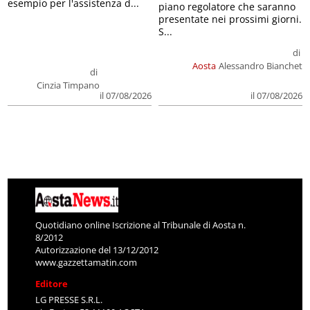
presentate nei prossimi giorni.
S...
di
Aosta
Alessandro Bianchet
di
Cinzia Timpano
il 07/08/2026
il 07/08/2026
Quotidiano online Iscrizione al Tribunale di Aosta n.
8/2012
Autorizzazione del 13/12/2012
www.gazzettamatin.com
Editore
LG PRESSE S.R.L.
via Festaz, 52 11100 AOSTA