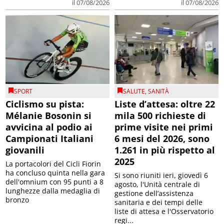
SPORT
SALUTE
,
SANITÀ
Ciclismo su pista:
Liste d’attesa: oltre 22
Mélanie Bosonin si
mila 500 richieste di
avvicina al podio ai
prime visite nei primi
Campionati Italiani
6 mesi del 2026, sono
giovanili
1.261 in più rispetto al
2025
La portacolori del Cicli Fiorin
ha concluso quinta nella gara
Si sono riuniti ieri, giovedì 6
dell'omnium con 95 punti a 8
agosto, l'Unità centrale di
lunghezze dalla medaglia di
gestione dell’assistenza
bronzo
sanitaria e dei tempi delle
liste di attesa e l'Osservatorio
regi...