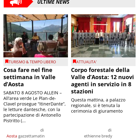
TURISMO & TEMPO LIBERO
ATTUALITA'
Cosa fare nel fine
Corpo forestale della
settimana in Valle
Valle d’Aosta: 12 nuovi
d’Aosta
agenti in servizio in 8
stazioni
SABATO 8 AGOSTO ALLEIN –
All’area verde Le Plan-de-
Questa mattina, a palazzo
Clavel prosegue “ItinerDante”,
regionale, si è tenuta la
le letture dantesche, con la
cerimonia di giuramento
partecipazione di Antonello
Pistritto (...
di
di
Aosta
gazzettamatin
ethienne bredy
il 07/08/2026
il 07/08/2026