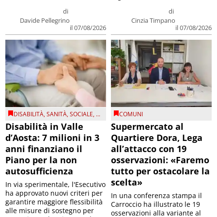
di
di
Davide Pellegrino
Cinzia Timpano
il 07/08/2026
il 07/08/2026
DISABILITÀ
,
SANITÀ
,
SOCIALE
, ...
COMUNI
Disabilità in Valle
Supermercato al
d’Aosta: 7 milioni in 3
Quartiere Dora, Lega
anni finanziano il
all’attacco con 19
Piano per la non
osservazioni: «Faremo
autosufficienza
tutto per ostacolare la
scelta»
In via sperimentale, l'Esecutivo
ha approvato nuovi criteri per
In una conferenza stampa il
garantire maggiore flessibilità
Carroccio ha illustrato le 19
alle misure di sostegno per
osservazioni alla variante al
esempio per l'assistenza d...
piano regolatore che saranno