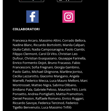
COLLABORATORI
Francesca Arcaro, Massimo Altini, Corrado Bellora,
Nadine Blanc, Riccardo Bortolotti, Manila Calipari,
Giulia Calisti, Nadia Camposaragna, Paolo Ciambi,
Filippo Clermont, Carol Di Vito, Christian Leo
Dufour, Christian Evaspasiano, Giuseppe Farinella,
Enrico Formento Dojot, Bruno Fracasso, Fabio
Francesconi, Sofia Fregnani, Giorgia Gambino,
Paolo Gatto, Michael Ghignone, Marlène Jorrioz,
Cecilia Lazzarotto, Giacomo Mangano, Angela
Marrelli, Federico Mecca, Luca Mauro Melloni, Marc
Montrosset, Matteo Nigra, Sabrina Olibano,
Emiliano Pala, Gabriele Peloso, Maurizio Pitti, Loris
Ponsetto, Andrea Portigliatti, Mattia Pramotton,
Deniel Pession, Raffaele Romano, Enrico Ruggeri,
Riccardo Savoye, Federica Tercinod, Federico
Tigellio Benvenuto, Luca Massimo Trifilò