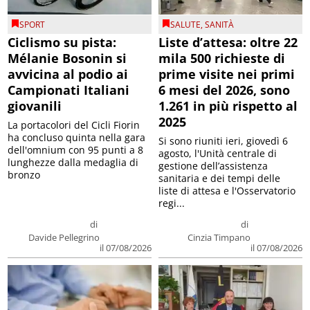
SPORT
SALUTE
,
SANITÀ
Ciclismo su pista:
Liste d’attesa: oltre 22
Mélanie Bosonin si
mila 500 richieste di
avvicina al podio ai
prime visite nei primi
Campionati Italiani
6 mesi del 2026, sono
giovanili
1.261 in più rispetto al
2025
La portacolori del Cicli Fiorin
ha concluso quinta nella gara
Si sono riuniti ieri, giovedì 6
dell'omnium con 95 punti a 8
agosto, l'Unità centrale di
lunghezze dalla medaglia di
gestione dell’assistenza
bronzo
sanitaria e dei tempi delle
liste di attesa e l'Osservatorio
regi...
di
di
Davide Pellegrino
Cinzia Timpano
il 07/08/2026
il 07/08/2026