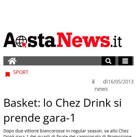
SPORT
di
il
16/05/2013
news
Basket: lo Chez Drink si
prende gara-1
Dopo due vittorie biancorosse in regular season, va allo Chez
Drink gara-1 dei quarti di finale del campionato di Promozione.