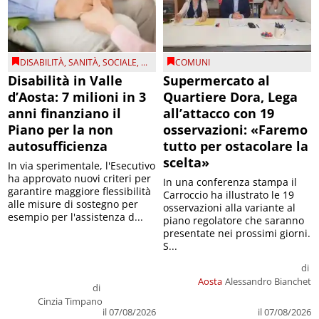
DISABILITÀ
,
SANITÀ
,
SOCIALE
, ...
COMUNI
Disabilità in Valle
Supermercato al
d’Aosta: 7 milioni in 3
Quartiere Dora, Lega
anni finanziano il
all’attacco con 19
Piano per la non
osservazioni: «Faremo
autosufficienza
tutto per ostacolare la
scelta»
In via sperimentale, l'Esecutivo
ha approvato nuovi criteri per
In una conferenza stampa il
garantire maggiore flessibilità
Carroccio ha illustrato le 19
alle misure di sostegno per
osservazioni alla variante al
esempio per l'assistenza d...
piano regolatore che saranno
presentate nei prossimi giorni.
S...
di
Aosta
Alessandro Bianchet
di
Cinzia Timpano
il 07/08/2026
il 07/08/2026