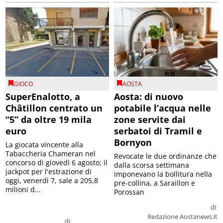
GIOCO
AOSTA
SuperEnalotto, a
Aosta: di nuovo
Châtillon centrato un
potabile l’acqua nelle
“5” da oltre 19 mila
zone servite dai
euro
serbatoi di Tramil e
Bornyon
La giocata vincente alla
Tabaccheria Chameran nel
Revocate le due ordinanze che
concorso di giovedì 6 agosto; il
dalla scorsa settimana
jackpot per l'estrazione di
imponevano la bollitura nella
oggi, venerdì 7, sale a 205,8
pre-collina, a Saraillon e
milioni d...
Porossan
di
Redazione Aostanews.it
di