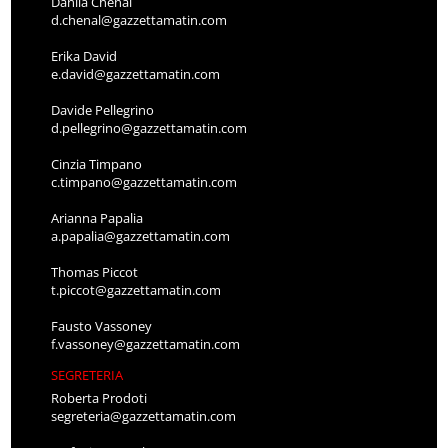
Danila Chenal
d.chenal@gazzettamatin.com
Erika David
e.david@gazzettamatin.com
Davide Pellegrino
d.pellegrino@gazzettamatin.com
Cinzia Timpano
c.timpano@gazzettamatin.com
Arianna Papalia
a.papalia@gazzettamatin.com
Thomas Piccot
t.piccot@gazzettamatin.com
Fausto Vassoney
f.vassoney@gazzettamatin.com
SEGRETERIA
Roberta Prodoti
segreteria@gazzettamatin.com