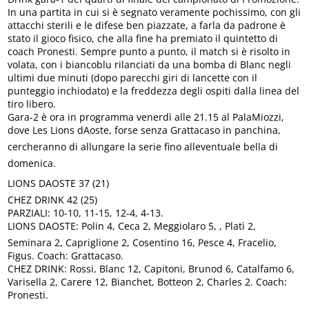
In una partita in cui si è segnato veramente pochissimo, con gli
attacchi sterili e le difese ben piazzate, a farla da padrone è
stato il gioco fisico, che alla fine ha premiato il quintetto di
coach Pronesti. Sempre punto a punto, il match si è risolto in
volata, con i biancoblu rilanciati da una bomba di Blanc negli
ultimi due minuti (dopo parecchi giri di lancette con il
punteggio inchiodato) e la freddezza degli ospiti dalla linea del
tiro libero.
Gara-2 è ora in programma venerdì alle 21.15 al PalaMiozzi,
dove Les Lions dAoste, forse senza Grattacaso in panchina,
cercheranno di allungare la serie fino alleventuale bella di
domenica.
LIONS DAOSTE 37 (21)
CHEZ DRINK 42 (25)
PARZIALI: 10-10, 11-15, 12-4, 4-13.
LIONS DAOSTE: Polin 4, Ceca 2, Meggiolaro 5, , Platì 2,
Seminara 2, Capriglione 2, Cosentino 16, Pesce 4, Fracelio,
Figus. Coach: Grattacaso.
CHEZ DRINK: Rossi, Blanc 12, Capitoni, Brunod 6, Catalfamo 6,
Varisella 2, Carere 12, Bianchet, Botteon 2, Charles 2. Coach:
Pronesti.