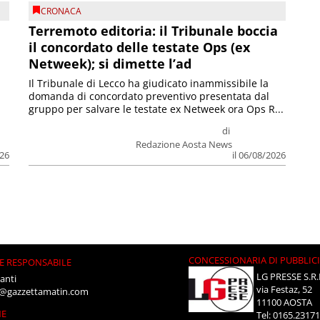
CRONACA
Terremoto editoria: il Tribunale boccia
il concordato delle testate Ops (ex
Netweek); si dimette l’ad
Il Tribunale di Lecco ha giudicato inammissibile la
domanda di concordato preventivo presentata dal
gruppo per salvare le testate ex Netweek ora Ops R...
di
Redazione Aosta News
026
il 06/08/2026
CONCESSIONARIA DI PUBBLIC
E RESPONSABILE
LG PRESSE S.R.
anti
via Festaz, 52
i@gazzettamatin.com
11100 AOSTA
NE
Tel: 0165.2317