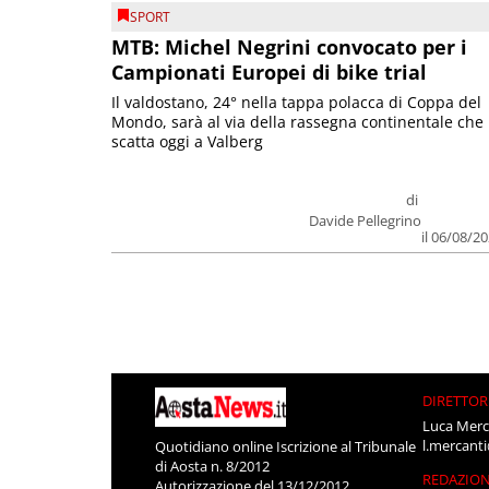
SPORT
MTB: Michel Negrini convocato per i
Campionati Europei di bike trial
Il valdostano, 24° nella tappa polacca di Coppa del
Mondo, sarà al via della rassegna continentale che
scatta oggi a Valberg
di
Davide Pellegrino
il 06/08/2
DIRETTOR
Luca Merc
l.mercant
Quotidiano online Iscrizione al Tribunale
di Aosta n. 8/2012
REDAZIO
Autorizzazione del 13/12/2012