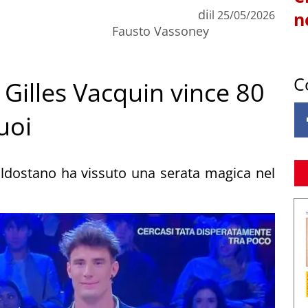
di
il
25/05/2026
n
Fausto Vassoney
C
 Gilles Vacquin vince 80
uoi
valdostano ha vissuto una serata magica nel