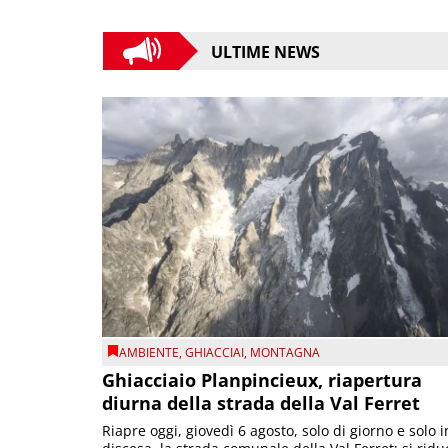
ULTIME NEWS
AMBIENTE
,
GHIACCIAI
,
MONTAGNA
Ghiacciaio Planpincieux, riapertura
diurna della strada della Val Ferret
Riapre oggi, giovedì 6 agosto, solo di giorno e solo i