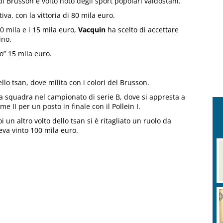
di Brusson e volto noto degli sport popolari valdostani.
iva, con la vittoria di 80 mila euro.
00 mila e i 15 mila euro,
Vacquin
ha scelto di accettare
ino.
o” 15 mila euro.
lo tsan, dove milita con i colori del Brusson.
ria squadra nel campionato di serie B, dove si appresta a
e II per un posto in finale con il Pollein I.
un altro volto dello tsan si è ritagliato un ruolo da
veva vinto 100 mila euro.