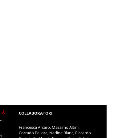
ITÀ
COLLABORATORI
L.
Francesca Arcaro, Massimo Altini,
Corrado Bellora, Nadine Blanc, Riccardo
11