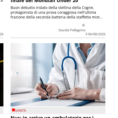
finale dei Mondiali Under 20
ce
Buon debutto iridato della stellina della Cogne,
protagonista di una prova coraggiosa nell'ultima
frazione della seconda batteria della staffetta mist...
di
Davide Pellegrino
026
il 06/08/2026
SANITÀ
Nus: in arrivo un ambulatorio per i