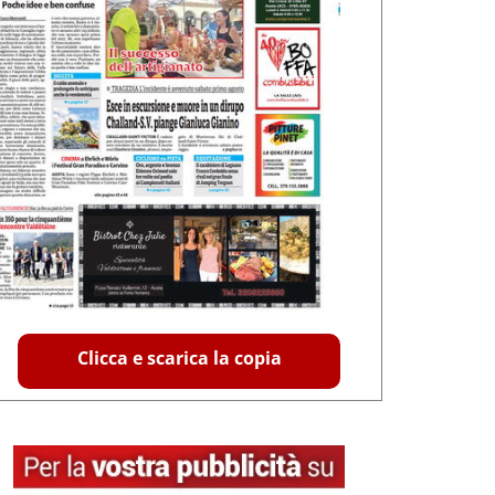
Clicca e scarica la copia