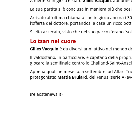
A mettersi in gioco è stato
Gilles Vacquin
, abitante 
La sua partita si è conclusa in maniera più che posit
Arrivato all’ultima chiamata con in gioco ancora i 3
l’offerta del dottore, portandosi a casa un ricco bott
Scelta azzecata, visto che nel suo pacco c’erano “sol
Lo tsan nel cuore
Gilles Vacquin
è da diversi anni attivo nel mondo del
Il valdostano, in particolare, è capitano della prop
giocare la semifinale contro lo Challand-Saint-Anselm
Appena qualche mese fa, a settembre, ad Affari Tuoi 
protagonista:
Mattia Brulard
, del Fenus (serie A) a
(re.aostanews.it)