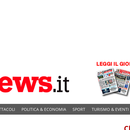
TTACOLI
POLITICA & ECONOMIA
SPORT
TURISMO & EVENTI
C