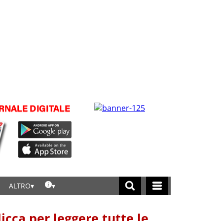
ALTRO
licca per leggere tutte le