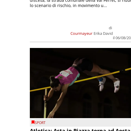
discesa, la strada comunale della Val Ferret; si ridu
lo scenario di rischio, in movimento u...
di
Courmayeur
Erika David
il 06/08/2
SPORT
Atletica: Asta in Piazza torna ad Aosta