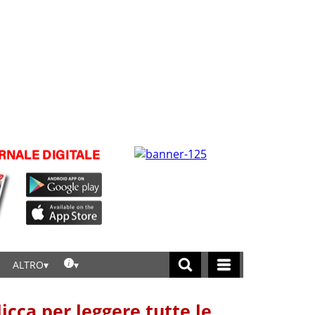
ALTRO
licca per leggere tutte le