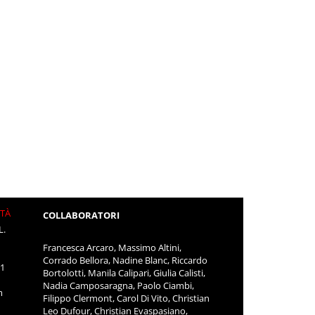
ITÀ
COLLABORATORI
L.
Francesca Arcaro, Massimo Altini,
Corrado Bellora, Nadine Blanc, Riccardo
11
Bortolotti, Manila Calipari, Giulia Calisti,
Nadia Camposaragna, Paolo Ciambi,
m
Filippo Clermont, Carol Di Vito, Christian
Leo Dufour, Christian Evaspasiano,