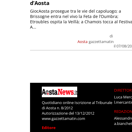
d’Aosta
GiocAosta prosegue tra le vie del capoluogo; a
Brissogne entra nel vivo la Feta de l’Oumbra;
Etroubles ospita la Veillà; a Chamois tocca al Festiva
A...
di
Aosta
gazzettamatin
il 07/08/2
DIRETTOR
Luca Merc
l.mercant
Quotidiano online Iscrizione al Tribunale
di Aosta n. 8/2012
REDAZIO
Autorizzazione del 13/12/2012
Alessandr
www.gazzettamatin.com
a.bianche
Editore