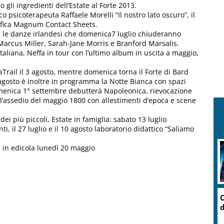
 gli ingredienti dell’Estate al Forte 2013.
 psicoterapeuta Raffaele Morelli “Il nostro lato oscuro”, il
afica Magnum Contact Sheets.
 e le danze irlandesi che domenica7 luglio chiuderanno
 Marcus Miller, Sarah-Jane Morris e Branford Marsalis.
taliana, Neffa in tour con l’ultimo album in uscita a maggio,
rail il 3 agosto, mentre domenica torna il Forte di Bard
agosto è inoltre in programma la Notte Bianca con spazi
domenica 1° settembre debutterà Napoleonica, rievocazione
l’assedio del maggio 1800 con allestimenti d’epoca e scene
ei più piccoli, Estate in famiglia: sabato 13 luglio
, il 27 luglio e il 10 agosto laboratorio didattico “Saliamo
n in edicola lunedì 20 maggio
O
d