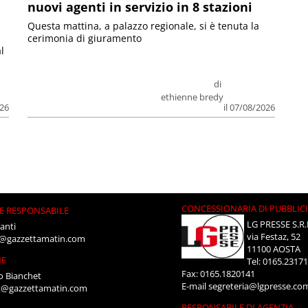
nuovi agenti in servizio in 8 stazioni
Questa mattina, a palazzo regionale, si è tenuta la
cerimonia di giuramento
l
di
ethienne bredy
026
il 07/08/2026
CONCESSIONARIA DI PUBBLIC
E RESPONSABILE
LG PRESSE S.R.
anti
via Festaz, 52
i@gazzettamatin.com
11100 AOSTA
NE
Tel: 0165.2317
Fax: 0165.1820141
o Bianchet
E-mail
segreteria@lgpresse.co
t@gazzettamatin.com
RESPONSABILE DI AGENZIA