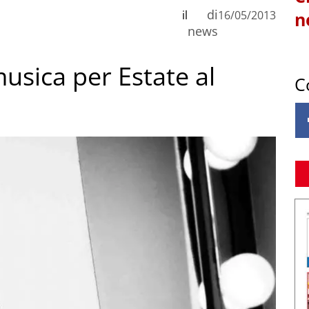
di
il
16/05/2013
n
news
musica per Estate al
C