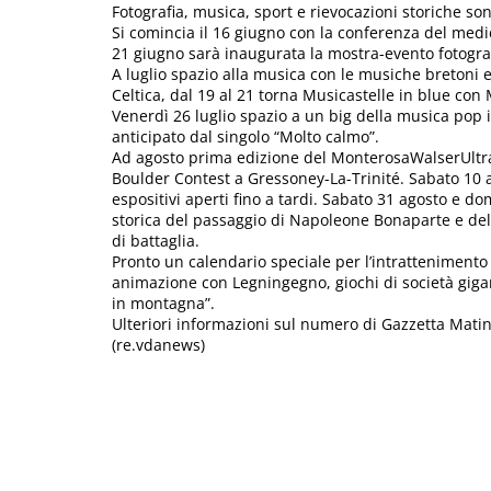
Fotografia, musica, sport e rievocazioni storiche sono
Si comincia il 16 giugno con la conferenza del medico
21 giugno sarà inaugurata la mostra-evento fotogr
A luglio spazio alla musica con le musiche bretoni
Celtica, dal 19 al 21 torna Musicastelle in blue con
Venerdì 26 luglio spazio a un big della musica pop i
anticipato dal singolo “Molto calmo”.
Ad agosto prima edizione del MonterosaWalserUltraT
Boulder Contest a Gressoney-La-Trinité. Sabato 10 
espositivi aperti fino a tardi. Sabato 31 agosto e 
storica del passaggio di Napoleone Bonaparte e del
di battaglia.
Pronto un calendario speciale per l’intrattenimento d
animazione con Legningegno, giochi di società giganti
in montagna”.
Ulteriori informazioni sul numero di Gazzetta Mati
(re.vdanews)