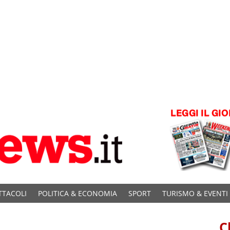
TTACOLI
POLITICA & ECONOMIA
SPORT
TURISMO & EVENTI
C