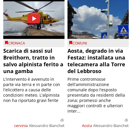
CRONACA
COMUNI
Scarica di sassi sul
Aosta, degrado in via
Breithorn, tratto in
Festaz: installata una
salvo alpinista ferito a
telecamera alla Torre
una gamba
del Lebbroso
L'intervento è avvenuto in
Prime contromosse
parte via terra e in parte con
dell'amministrazione
l'elicottero a causa delle
comunale dopo l'esposto
condizioni meteo. L'alpinista
presentato da residenti della
non ha riportato gravi ferite
zona; promessi anche
maggiori controlli e ulteriori
inter...
di
di
cervinia
Alessandro Bianchet
Aosta
Alessandro Bianchet