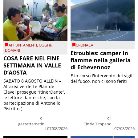
APPUNTAMENTI
,
OGGI &
CRONACA
DOMANI
Etroubles: camper in
COSA FARE NEL FINE
fiamme nella galleria
SETTIMANA IN VALLE
di Echevennoz
D’AOSTA
E in corso l'intervento dei vigili
SABATO 8 AGOSTO ALLEIN –
del fuoco, non ci sono feriti
All’area verde Le Plan-de-
Clavel prosegue “ItinerDante”,
le letture dantesche, con la
partecipazione di Antonello
Pistritto (...
di
di
gazzettamatin
Cinzia Timpano
il 07/08/2026
il 07/08/2026