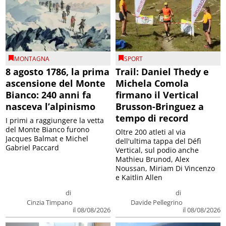
MONTAGNA
SPORT
8 agosto 1786, la prima
Trail: Daniel Thedy e
ascensione del Monte
Michela Comola
Bianco: 240 anni fa
firmano il Vertical
nasceva l’alpinismo
Brusson-Bringuez a
tempo di record
I primi a raggiungere la vetta
del Monte Bianco furono
Oltre 200 atleti al via
Jacques Balmat e Michel
dell'ultima tappa del Défì
Gabriel Paccard
Vertical, sul podio anche
Mathieu Brunod, Alex
Noussan, Miriam Di Vincenzo
e Kaitlin Allen
di
di
Cinzia Timpano
Davide Pellegrino
il 08/08/2026
il 08/08/2026