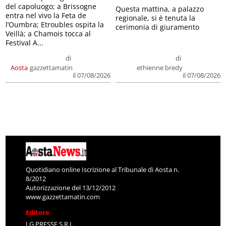
del capoluogo; a Brissogne
Questa mattina, a palazzo
entra nel vivo la Feta de
regionale, si è tenuta la
l’Oumbra; Etroubles ospita la
cerimonia di giuramento
Veillà; a Chamois tocca al
Festival A...
di
di
Aosta
gazzettamatin
ethienne bredy
il 07/08/2026
il 07/08/2026
Quotidiano online Iscrizione al Tribunale di Aosta n.
8/2012
Autorizzazione del 13/12/2012
www.gazzettamatin.com
Editore
LG PRESSE S.R.L.