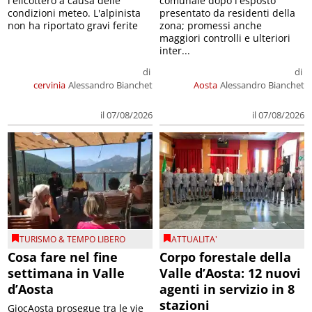
l'elicottero a causa delle
comunale dopo l'esposto
condizioni meteo. L'alpinista
presentato da residenti della
non ha riportato gravi ferite
zona; promessi anche
maggiori controlli e ulteriori
inter...
di
di
cervinia
Alessandro Bianchet
Aosta
Alessandro Bianchet
il 07/08/2026
il 07/08/2026
TURISMO & TEMPO LIBERO
ATTUALITA'
Cosa fare nel fine
Corpo forestale della
settimana in Valle
Valle d’Aosta: 12 nuovi
d’Aosta
agenti in servizio in 8
stazioni
GiocAosta prosegue tra le vie