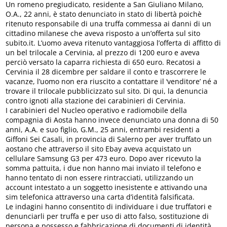
Un romeno pregiudicato, residente a San Giuliano Milano,
O.A., 22 anni, è stato denunciato in stato di libertà poichè
ritenuto responsabile di una truffa commessa ai danni di un
cittadino milanese che aveva risposto a un’offerta sul sito
subito.it. L’uomo aveva ritenuto vantaggiosa l’offerta di affitto di
un bel trilocale a Cervinia, al prezzo di 1200 euro e aveva
perciò versato la caparra richiesta di 650 euro. Recatosi a
Cervinia il 28 dicembre per saldare il conto e trascorrere le
vacanze, l’uomo non era riuscito a contattare il ‘venditore’ né a
trovare il trilocale pubblicizzato sul sito. Di qui, la denuncia
contro ignoti alla stazione dei carabinieri di Cervinia.
I carabinieri del Nucleo operativo e radiomobile della
compagnia di Aosta hanno invece denunciato una donna di 50
anni, A.A. e suo figlio, G.M., 25 anni, entrambi residenti a
Giffoni Sei Casali, in provincia di Salerno per aver truffato un
aostano che attraverso il sito Ebay aveva acquistato un
cellulare Samsung G3 per 473 euro. Dopo aver ricevuto la
somma pattuita, i due non hanno mai inviato il telefono e
hanno tentato di non essere rintracciati, utilizzando un
account intestato a un soggetto inesistente e attivando una
sim telefonica attraverso una carta d’identità falsificata.
Le indagini hanno consentito di individuare i due truffatori e
denunciarli per truffa e per uso di atto falso, sostituzione di
persona e possesso e fabbricazione di documenti di identità