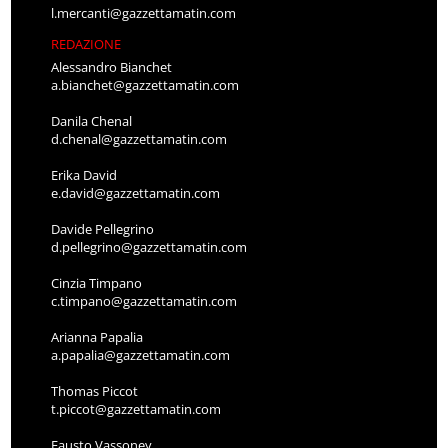
l.mercanti@gazzettamatin.com
REDAZIONE
Alessandro Bianchet
a.bianchet@gazzettamatin.com
Danila Chenal
d.chenal@gazzettamatin.com
Erika David
e.david@gazzettamatin.com
Davide Pellegrino
d.pellegrino@gazzettamatin.com
Cinzia Timpano
c.timpano@gazzettamatin.com
Arianna Papalia
a.papalia@gazzettamatin.com
Thomas Piccot
t.piccot@gazzettamatin.com
Fausto Vassoney