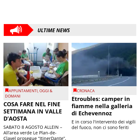
ULTIME NEWS
APPUNTAMENTI
,
OGGI &
CRONACA
DOMANI
Etroubles: camper in
COSA FARE NEL FINE
fiamme nella galleria
SETTIMANA IN VALLE
di Echevennoz
D’AOSTA
E in corso l'intervento dei vigili
SABATO 8 AGOSTO ALLEIN –
del fuoco, non ci sono feriti
All’area verde Le Plan-de-
Clavel prosegue “ItinerDante”,