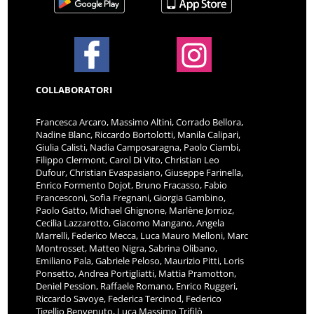
COLLABORATORI
Francesca Arcaro, Massimo Altini, Corrado Bellora,
Nadine Blanc, Riccardo Bortolotti, Manila Calipari,
Giulia Calisti, Nadia Camposaragna, Paolo Ciambi,
Filippo Clermont, Carol Di Vito, Christian Leo
Dufour, Christian Evaspasiano, Giuseppe Farinella,
Enrico Formento Dojot, Bruno Fracasso, Fabio
Francesconi, Sofia Fregnani, Giorgia Gambino,
Paolo Gatto, Michael Ghignone, Marlène Jorrioz,
Cecilia Lazzarotto, Giacomo Mangano, Angela
Marrelli, Federico Mecca, Luca Mauro Melloni, Marc
Montrosset, Matteo Nigra, Sabrina Olibano,
Emiliano Pala, Gabriele Peloso, Maurizio Pitti, Loris
Ponsetto, Andrea Portigliatti, Mattia Pramotton,
Deniel Pession, Raffaele Romano, Enrico Ruggeri,
Riccardo Savoye, Federica Tercinod, Federico
Tigellio Benvenuto, Luca Massimo Trifilò