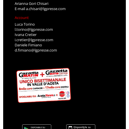
Arianna Gori Chisari
E-mail
a.chisari@lgpresse.com
Account
Luca Torino
l.torino@lgpresse.com
Ivana Cretier
i.cretier@lgpresse.com
Daniele Fimiano
d.fimiano@lgpresse.com