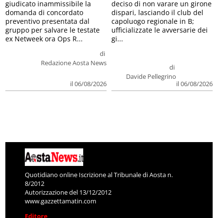
giudicato inammissibile la
deciso di non varare un girone
domanda di concordato
dispari, lasciando il club del
preventivo presentata dal
capoluogo regionale in B;
gruppo per salvare le testate
ufficializzate le avversarie dei
ex Netweek ora Ops R...
gi...
di
Redazione Aosta News
di
Davide Pellegrino
il 06/08/2026
il 06/08/2026
Quotidiano online Iscrizione al Tribunale di Aosta n.
8/2012
Autorizzazione del 13/12/2012
www.gazzettamatin.com
Editore