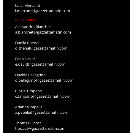
Luca Mercanti
l.mercanti@gazzettamatin.com
REDAZIONE
Alessandro Bianchet
a.bianchet@gazzettamatin.com
Danila Chenal
d.chenal@gazzettamatin.com
Erika David
e.david@gazzettamatin.com
Davide Pellegrino
d.pellegrino@gazzettamatin.com
Cinzia Timpano
c.timpano@gazzettamatin.com
Arianna Papalia
a.papalia@gazzettamatin.com
Thomas Piccot
t.piccot@gazzettamatin.com