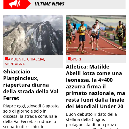
ULTIME NEWS
AMBIENTE
,
GHIACCIAI
,
SPORT
MONTAGNA
Atletica: Matilde
Ghiacciaio
Abelli lotta come una
Planpincieux,
leonessa, la 4×400
riapertura diurna
azzurra firma il
della strada della Val
primato nazionale, ma
Ferret
resta fuori dalla finale
dei Mondiali Under 20
Riapre oggi, giovedì 6 agosto,
solo di giorno e solo in
Buon debutto iridato della
discesa, la strada comunale
stellina della Cogne,
della Val Ferret; si riduce lo
protagonista di una prova
scenario di rischio, in