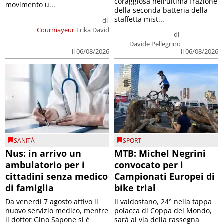
coraggiosa nell'ultima frazione
movimento u...
della seconda batteria della
staffetta mist...
di
Courmayeur
Erika David
di
Davide Pellegrino
il 06/08/2026
il 06/08/2026
SANITÀ
SPORT
Nus: in arrivo un
MTB: Michel Negrini
ambulatorio per i
convocato per i
cittadini senza medico
Campionati Europei di
di famiglia
bike trial
Da venerdì 7 agosto attivo il
Il valdostano, 24° nella tappa
nuovo servizio medico, mentre
polacca di Coppa del Mondo,
il dottor Gino Sapone si è
sarà al via della rassegna