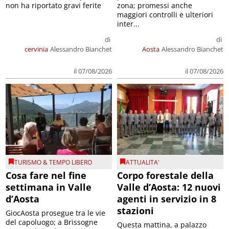
non ha riportato gravi ferite
zona; promessi anche
maggiori controlli e ulteriori
inter...
di
di
cervinia
Alessandro Bianchet
Aosta
Alessandro Bianchet
il 07/08/2026
il 07/08/2026
TURISMO & TEMPO LIBERO
ATTUALITA'
Cosa fare nel fine
Corpo forestale della
settimana in Valle
Valle d’Aosta: 12 nuovi
d’Aosta
agenti in servizio in 8
stazioni
GiocAosta prosegue tra le vie
del capoluogo; a Brissogne
Questa mattina, a palazzo