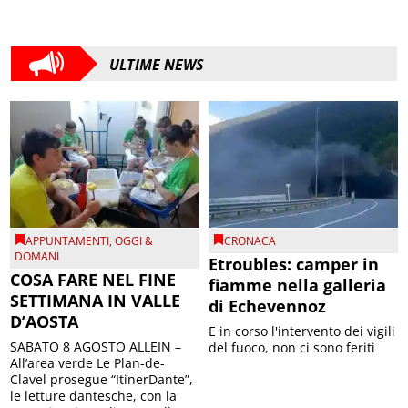
ULTIME NEWS
APPUNTAMENTI
,
OGGI &
CRONACA
DOMANI
Etroubles: camper in
COSA FARE NEL FINE
fiamme nella galleria
SETTIMANA IN VALLE
di Echevennoz
D’AOSTA
E in corso l'intervento dei vigili
SABATO 8 AGOSTO ALLEIN –
del fuoco, non ci sono feriti
All’area verde Le Plan-de-
Clavel prosegue “ItinerDante”,
le letture dantesche, con la