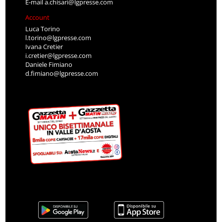
E-mail
a.chisari@lgpresse.com
Account
Luca Torino
l.torino@lgpresse.com
Ivana Cretier
i.cretier@lgpresse.com
Daniele Fimiano
d.fimiano@lgpresse.com