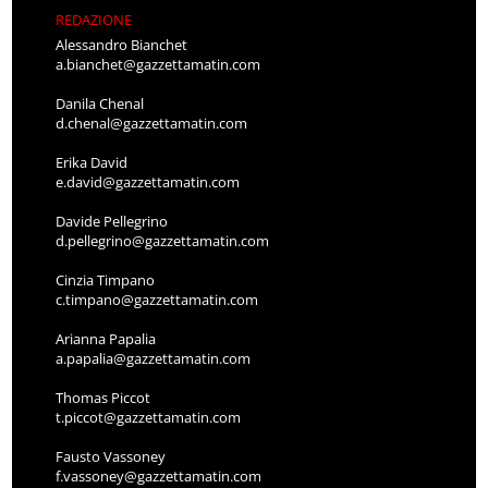
REDAZIONE
Alessandro Bianchet
a.bianchet@gazzettamatin.com
Danila Chenal
d.chenal@gazzettamatin.com
Erika David
e.david@gazzettamatin.com
Davide Pellegrino
d.pellegrino@gazzettamatin.com
Cinzia Timpano
c.timpano@gazzettamatin.com
Arianna Papalia
a.papalia@gazzettamatin.com
Thomas Piccot
t.piccot@gazzettamatin.com
Fausto Vassoney
f.vassoney@gazzettamatin.com