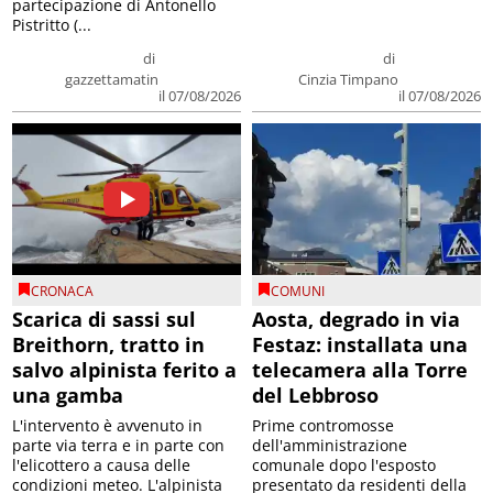
partecipazione di Antonello
Pistritto (...
di
di
gazzettamatin
Cinzia Timpano
il 07/08/2026
il 07/08/2026
CRONACA
COMUNI
Scarica di sassi sul
Aosta, degrado in via
Breithorn, tratto in
Festaz: installata una
salvo alpinista ferito a
telecamera alla Torre
una gamba
del Lebbroso
L'intervento è avvenuto in
Prime contromosse
parte via terra e in parte con
dell'amministrazione
l'elicottero a causa delle
comunale dopo l'esposto
condizioni meteo. L'alpinista
presentato da residenti della