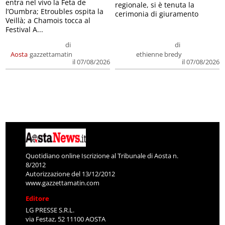
entra nel vivo la Feta de
regionale, si è tenuta la
l’Oumbra; Etroubles ospita la
cerimonia di giuramento
Veillà; a Chamois tocca al
Festival A...
di
di
Aosta
gazzettamatin
ethienne bredy
il 07/08/2026
il 07/08/2026
Quotidiano online Iscrizione al Tribunale di Aosta n.
8/2012
Autorizzazione del 13/12/2012
www.gazzettamatin.com
Editore
LG PRESSE S.R.L.
via Festaz, 52 11100 AOSTA