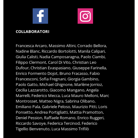
COLLABORATORI
Francesca Arcaro, Massimo Altini, Corrado Bellora,
Nadine Blanc, Riccardo Bortolotti, Manila Calipari,
Giulia Calisti, Nadia Camposaragna, Paolo Ciambi,
Filippo Clermont, Carol Di Vito, Christian Leo
Dufour, Christian Evaspasiano, Giuseppe Farinella,
Enrico Formento Dojot, Bruno Fracasso, Fabio
Francesconi, Sofia Fregnani, Giorgia Gambino,
Paolo Gatto, Michael Ghignone, Marlène Jorrioz,
Cecilia Lazzarotto, Giacomo Mangano, Angela
Marrelli, Federico Mecca, Luca Mauro Melloni, Marc
Montrosset, Matteo Nigra, Sabrina Olibano,
Emiliano Pala, Gabriele Peloso, Maurizio Pitti, Loris
Ponsetto, Andrea Portigliatti, Mattia Pramotton,
Deniel Pession, Raffaele Romano, Enrico Ruggeri,
Riccardo Savoye, Federica Tercinod, Federico
Tigellio Benvenuto, Luca Massimo Trifilò