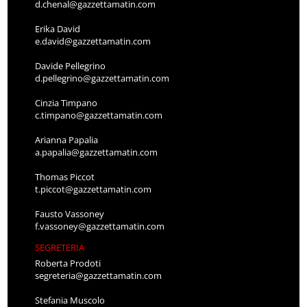
d.chenal@gazzettamatin.com
Erika David
e.david@gazzettamatin.com
Davide Pellegrino
d.pellegrino@gazzettamatin.com
Cinzia Timpano
c.timpano@gazzettamatin.com
Arianna Papalia
a.papalia@gazzettamatin.com
Thomas Piccot
t.piccot@gazzettamatin.com
Fausto Vassoney
f.vassoney@gazzettamatin.com
SEGRETERIA
Roberta Prodoti
segreteria@gazzettamatin.com
Stefania Muscolo