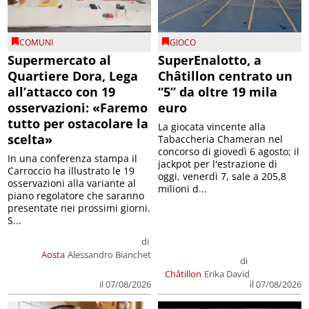
COMUNI
GIOCO
Supermercato al
SuperEnalotto, a
Quartiere Dora, Lega
Châtillon centrato un
all’attacco con 19
“5” da oltre 19 mila
osservazioni: «Faremo
euro
tutto per ostacolare la
La giocata vincente alla
scelta»
Tabaccheria Chameran nel
concorso di giovedì 6 agosto; il
In una conferenza stampa il
jackpot per l'estrazione di
Carroccio ha illustrato le 19
oggi, venerdì 7, sale a 205,8
osservazioni alla variante al
milioni d...
piano regolatore che saranno
presentate nei prossimi giorni.
S...
di
Aosta
Alessandro Bianchet
di
Châtillon
Erika David
il 07/08/2026
il 07/08/2026