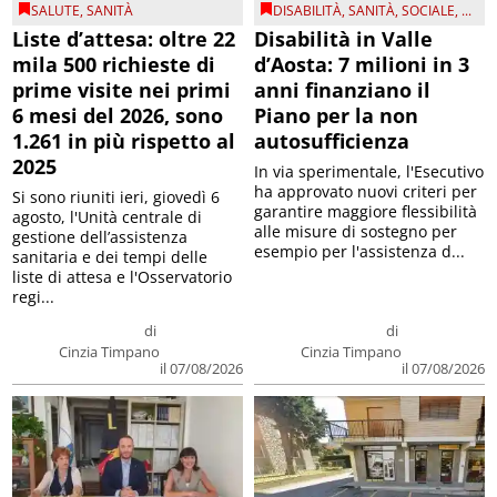
SALUTE
,
SANITÀ
DISABILITÀ
,
SANITÀ
,
SOCIALE
, ...
Liste d’attesa: oltre 22
Disabilità in Valle
mila 500 richieste di
d’Aosta: 7 milioni in 3
prime visite nei primi
anni finanziano il
6 mesi del 2026, sono
Piano per la non
1.261 in più rispetto al
autosufficienza
2025
In via sperimentale, l'Esecutivo
ha approvato nuovi criteri per
Si sono riuniti ieri, giovedì 6
garantire maggiore flessibilità
agosto, l'Unità centrale di
alle misure di sostegno per
gestione dell’assistenza
esempio per l'assistenza d...
sanitaria e dei tempi delle
liste di attesa e l'Osservatorio
regi...
di
di
Cinzia Timpano
Cinzia Timpano
il 07/08/2026
il 07/08/2026