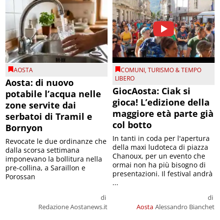
AOSTA
COMUNI
,
TURISMO & TEMPO
LIBERO
Aosta: di nuovo
GiocAosta: Ciak si
potabile l’acqua nelle
gioca! L’edizione della
zone servite dai
maggiore età parte già
serbatoi di Tramil e
col botto
Bornyon
In tanti in coda per l'apertura
Revocate le due ordinanze che
della maxi ludoteca di piazza
dalla scorsa settimana
Chanoux, per un evento che
imponevano la bollitura nella
ormai non ha più bisogno di
pre-collina, a Saraillon e
presentazioni. Il festival andrà
Porossan
...
di
di
Redazione Aostanews.it
Aosta
Alessandro Bianchet