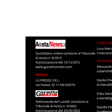
DIRETTOR
Luca Merc
l.mercant
Quotidiano online Iscrizione al Tribunale
di Aosta n. 8/2012
REDAZIO
Autorizzazione del 13/12/2012
Alessandr
www.gazzettamatin.com
a.bianche
Editore
Danila Ch
LG PRESSE S.R.L.
d.chenal@
via Festaz, 52 11100 AOSTA
Erika Davi
e.david@g
Settimanale del Lunedì. Iscrizione al
Tribunale di Aosta n. 9/2002
Davide Pel
Autorizzazione del 20/05/2002
d.pellegr