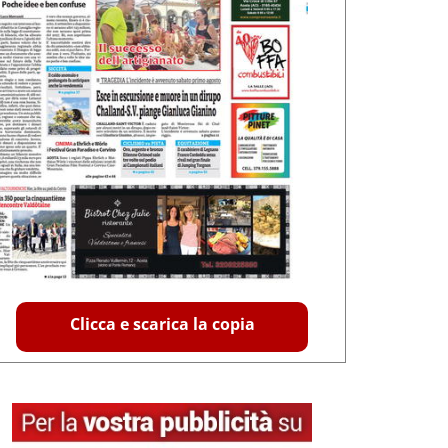
Clicca e scarica la copia