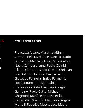
ITÀ
COLLABORATORI
L.
Francesca Arcaro, Massimo Altini,
Corrado Bellora, Nadine Blanc, Riccardo
11
Bortolotti, Manila Calipari, Giulia Calisti,
Nadia Camposaragna, Paolo Ciambi,
m
Filippo Clermont, Carol Di Vito, Christian
Leo Dufour, Christian Evaspasiano,
Giuseppe Farinella, Enrico Formento
Dojot, Bruno Fracasso, Fabio
Francesconi, Sofia Fregnani, Giorgia
Gambino, Paolo Gatto, Michael
Ghignone, Marlène Jorrioz, Cecilia
Lazzarotto, Giacomo Mangano, Angela
Marrelli, Federico Mecca, Luca Mauro