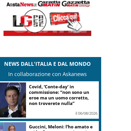
NEWS DALL'ITALIA E DAL MONDO
In collaborazione con Askanews
“Una notte di Casanova” di
Migliorini chiude Festival
teatro Volterra
il 06/08/2026
Valle d’Aosta, torna la festa
del lardo di Arnad: c’è anche il