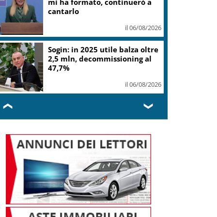
gelato
il 06/08/2026
L.elettorale, tornano
malumori su alternanza,
donne Fi chiedono quote vere
il 06/08/2026
❮
❯