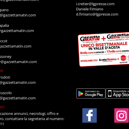
i.cretier@lgpresse.com
Daniele Fimiano
mpano
d.fimiano@lgpresse.com
o@gazzettamatin.com
apalia
@gazzettamatin.com
ccot
gazzettamatin.com
ssoney
y@gazzettamatin.com
IA
rodoti
a@gazzettamatin.com
Muscolo
a@gazzettamatin.com
ACI
cazione annunci, necrologi, offro e
ro, contattare la segreteria al numero:
711