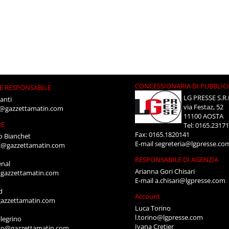
CONCESSIONARIA DI PUBBLIC
E RESPONSABILE
LG PRESSE S.R.
anti
via Festaz, 52
i@gazzettamatin.com
11100 AOSTA
NE
Tel: 0165.2317
Fax: 0165.1820141
o Bianchet
E-mail
segreteria@lgpresse.co
t@gazzettamatin.com
RESPONSABILE DI AGENZIA
enal
Arianna Gori Chisari
gazzettamatin.com
E-mail
a.chisari@lgpresse.com
d
Account
azzettamatin.com
Luca Torino
l.torino@lgpresse.com
legrino
Ivana Cretier
ino@gazzettamatin.com