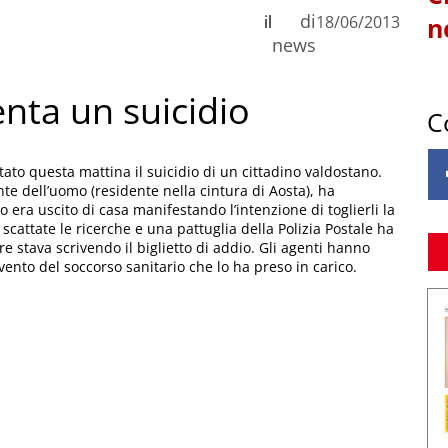
di
il
18/06/2013
n
news
enta un suicidio
C
tato questa mattina il suicidio di un cittadino valdostano.
te dell’uomo (residente nella cintura di Aosta), ha
era uscito di casa manifestando l’intenzione di toglierli la
attate le ricerche e una pattuglia della Polizia Postale ha
re stava scrivendo il biglietto di addio. Gli agenti hanno
rvento del soccorso sanitario che lo ha preso in carico.