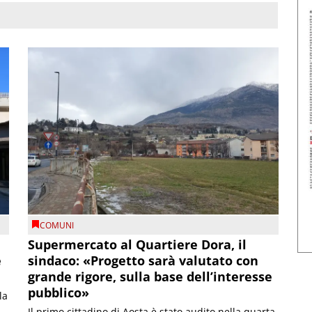
COMUNI
Supermercato al Quartiere Dora, il
e
sindaco: «Progetto sarà valutato con
grande rigore, sulla base dell’interesse
pubblico»
la
Il primo cittadino di Aosta è stato audito nella quarta