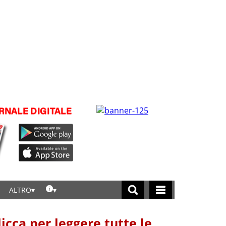
ALTRO
licca per leggere tutte le