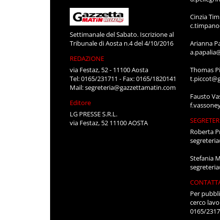
Cinzia Ti
c.timpan
Settimanale del Sabato. Iscrizione al
Tribunale di Aosta n.4 del 4/10/2016
Arianna P
a.papalia
REDAZIONE
via Festaz, 52 - 11100 Aosta
Thomas Pi
Tel: 0165/231711 - Fax: 0165/1820141
t.piccot@
Mail:
segreteria@gazzettamatin.com
Fausto Va
Editore
f.vassone
LG PRESSE S.R.L.
SEGRETER
via Festaz, 52 11100 AOSTA
Roberta P
segreteri
Stefania 
segreteri
CONTATT
Per pubbli
cerco lavo
0165/231