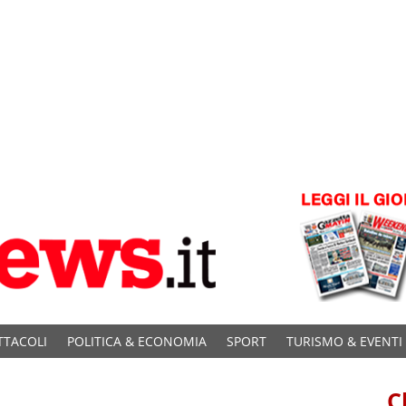
TTACOLI
POLITICA & ECONOMIA
SPORT
TURISMO & EVENTI
C