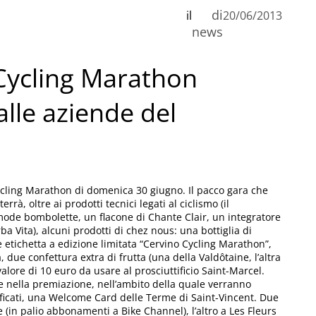
di
il
20/06/2013
news
 Cycling Marathon
alle aziende del
ycling Marathon di domenica 30 giugno. Il pacco gara che
rà, oltre ai prodotti tecnici legati al ciclismo (il
ode bombolette, un flacone di Chante Clair, un integratore
ba Vita), alcuni prodotti di chez nous: una bottiglia di
e etichetta a edizione limitata “Cervino Cycling Marathon”,
a, due confettura extra di frutta (una della Valdôtaine, l’altra
alore di 10 euro da usare al prosciuttificio Saint-Marcel.
e nella premiazione, nell’ambito della quale verranno
ssificati, una Welcome Card delle Terme di Saint-Vincent. Due
(in palio abbonamenti a Bike Channel), l’altro a Les Fleurs