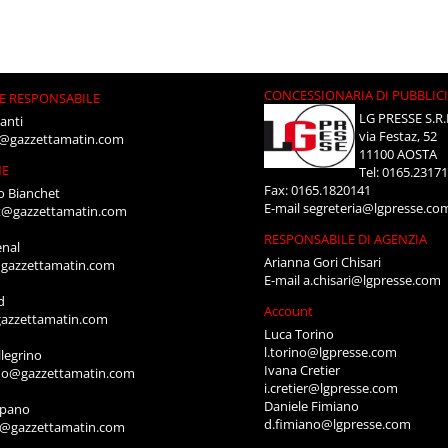
CONCESSIONARIA DI PUBBLIC
E RESPONSABILE
LG PRESSE S.R.
anti
via Festaz, 52
i@gazzettamatin.com
11100 AOSTA
NE
Tel: 0165.2317
Fax: 0165.1820141
o Bianchet
E-mail
segreteria@lgpresse.co
t@gazzettamatin.com
RESPONSABILE DI AGENZIA
enal
Arianna Gori Chisari
gazzettamatin.com
E-mail
a.chisari@lgpresse.com
d
Account
azzettamatin.com
Luca Torino
l.torino@lgpresse.com
legrino
Ivana Cretier
ino@gazzettamatin.com
i.cretier@lgpresse.com
Daniele Fimiano
mpano
d.fimiano@lgpresse.com
o@gazzettamatin.com