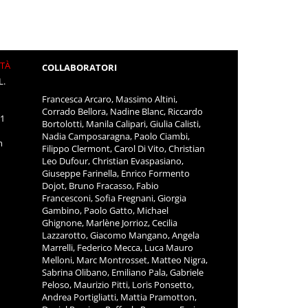
ITÀ
COLLABORATORI
L.
Francesca Arcaro, Massimo Altini,
Corrado Bellora, Nadine Blanc, Riccardo
11
Bortolotti, Manila Calipari, Giulia Calisti,
Nadia Camposaragna, Paolo Ciambi,
m
Filippo Clermont, Carol Di Vito, Christian
Leo Dufour, Christian Evaspasiano,
Giuseppe Farinella, Enrico Formento
Dojot, Bruno Fracasso, Fabio
Francesconi, Sofia Fregnani, Giorgia
Gambino, Paolo Gatto, Michael
Ghignone, Marlène Jorrioz, Cecilia
Lazzarotto, Giacomo Mangano, Angela
Marrelli, Federico Mecca, Luca Mauro
Melloni, Marc Montrosset, Matteo Nigra,
Sabrina Olibano, Emiliano Pala, Gabriele
Peloso, Maurizio Pitti, Loris Ponsetto,
Andrea Portigliatti, Mattia Pramotton,