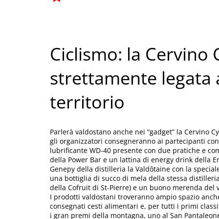
Ciclismo: la Cervino
strettamente legata 
territorio
Parlerà valdostano anche nei “gadget” la Cervino C
gli organizzatori consegneranno ai partecipanti conter
lubrificante WD-40 presente con due pratiche e com
della Power Bar e un lattina di energy drink della Er
Genepy della distilleria la Valdôtaine con la special
una bottiglia di succo di mela della stessa distilleri
della Cofruit di St-Pierre) e un buono merenda del v
I prodotti valdostani troveranno ampio spazio anch
consegnati cesti alimentari e, per tutti i primi cla
i gran premi della montagna, uno al San Pantaleone 