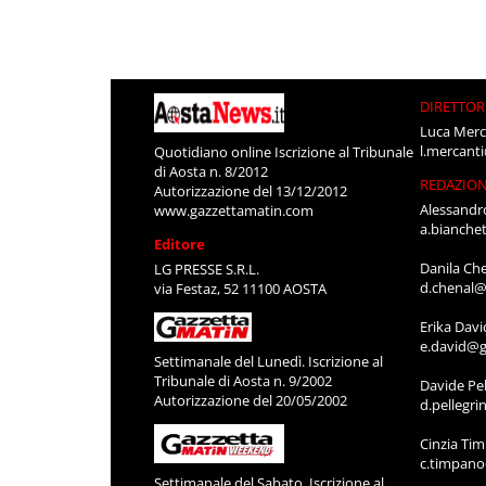
DIRETTOR
Luca Merc
l.mercant
Quotidiano online Iscrizione al Tribunale
di Aosta n. 8/2012
REDAZIO
Autorizzazione del 13/12/2012
Alessandr
www.gazzettamatin.com
a.bianche
Editore
Danila Ch
LG PRESSE S.R.L.
d.chenal@
via Festaz, 52 11100 AOSTA
Erika Davi
e.david@g
Settimanale del Lunedì. Iscrizione al
Tribunale di Aosta n. 9/2002
Davide Pel
Autorizzazione del 20/05/2002
d.pellegr
Cinzia Ti
c.timpan
Settimanale del Sabato. Iscrizione al