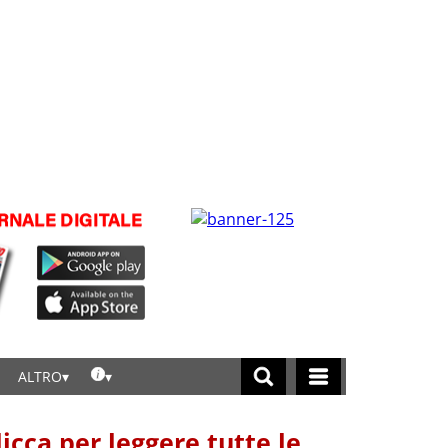
ALTRO
licca per leggere tutte le