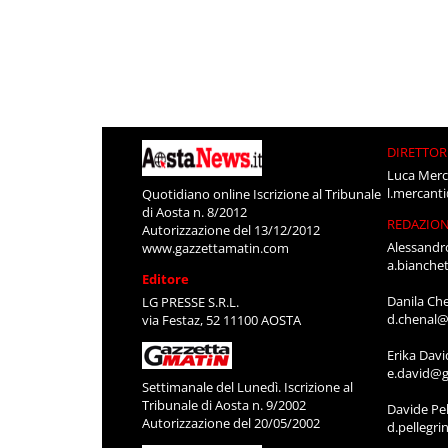
DIRETTOR
Luca Merc
l.mercant
Quotidiano online Iscrizione al Tribunale
di Aosta n. 8/2012
REDAZIO
Autorizzazione del 13/12/2012
Alessandr
www.gazzettamatin.com
a.bianche
Editore
Danila Ch
LG PRESSE S.R.L.
d.chenal@
via Festaz, 52 11100 AOSTA
Erika Davi
e.david@g
Settimanale del Lunedì. Iscrizione al
Tribunale di Aosta n. 9/2002
Davide Pel
Autorizzazione del 20/05/2002
d.pellegr