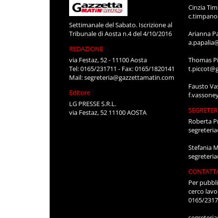
Cinzia Ti
c.timpan
Settimanale del Sabato. Iscrizione al
Tribunale di Aosta n.4 del 4/10/2016
Arianna P
a.papalia
REDAZIONE
via Festaz, 52 - 11100 Aosta
Thomas Pi
Tel: 0165/231711 - Fax: 0165/1820141
t.piccot@
Mail:
segreteria@gazzettamatin.com
Fausto Va
Editore
f.vassone
LG PRESSE S.R.L.
SEGRETER
via Festaz, 52 11100 AOSTA
Roberta P
segreteri
Stefania 
segreteri
CONTATT
Per pubbli
cerco lavo
0165/231