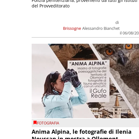
Polizia penitenziaria, provenienti da tutti gli istituti
del Provveditorato
di
Brissogne
Alessandro Bianchet
il 06/08/2
FOTOGRAFIA
Anima Alpina, le fotografie di Ilenia
Noussan in mostra a Ollomont