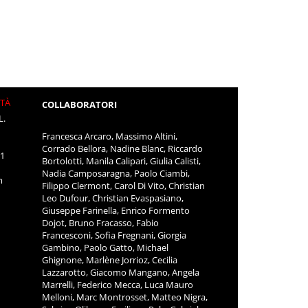
ITÀ
COLLABORATORI
L.
Francesca Arcaro, Massimo Altini,
Corrado Bellora, Nadine Blanc, Riccardo
11
Bortolotti, Manila Calipari, Giulia Calisti,
Nadia Camposaragna, Paolo Ciambi,
m
Filippo Clermont, Carol Di Vito, Christian
Leo Dufour, Christian Evaspasiano,
Giuseppe Farinella, Enrico Formento
Dojot, Bruno Fracasso, Fabio
Francesconi, Sofia Fregnani, Giorgia
Gambino, Paolo Gatto, Michael
Ghignone, Marlène Jorrioz, Cecilia
Lazzarotto, Giacomo Mangano, Angela
Marrelli, Federico Mecca, Luca Mauro