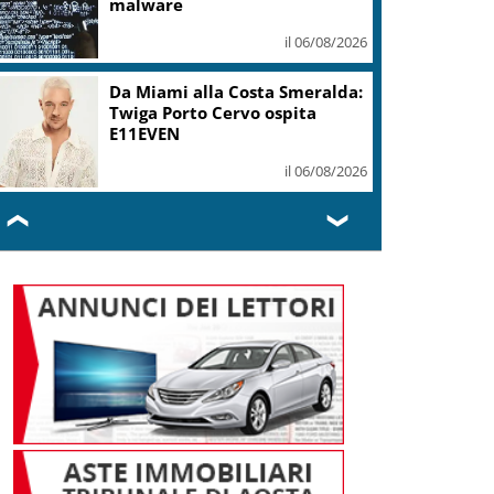
mi ha formato, continuerò a
cantarlo
il 06/08/2026
Sogin: in 2025 utile balza oltre
2,5 mln, decommissioning al
47,7%
il 06/08/2026
❮
❯