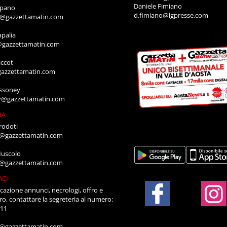
i.cretier@lgpresse.com
Daniele Fimiano
mpano
d.fimiano@lgpresse.com
o@gazzettamatin.com
apalia
@gazzettamatin.com
ccot
gazzettamatin.com
ssoney
y@gazzettamatin.com
IA
rodoti
a@gazzettamatin.com
Muscolo
a@gazzettamatin.com
ACI
cazione annunci, necrologi, offro e
ro, contattare la segreteria al numero:
711