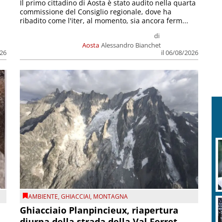
Il primo cittadino di Aosta è stato audito nella quarta
commissione del Consiglio regionale, dove ha
ribadito come l'iter, al momento, sia ancora ferm...
di
Aosta
Alessandro Bianchet
026
il 06/08/2026
AMBIENTE
,
GHIACCIAI
,
MONTAGNA
Ghiacciaio Planpincieux, riapertura
diurna della strada della Val Ferret