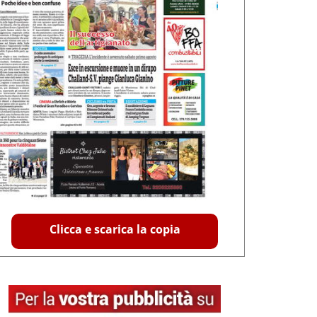
Clicca e scarica la copia