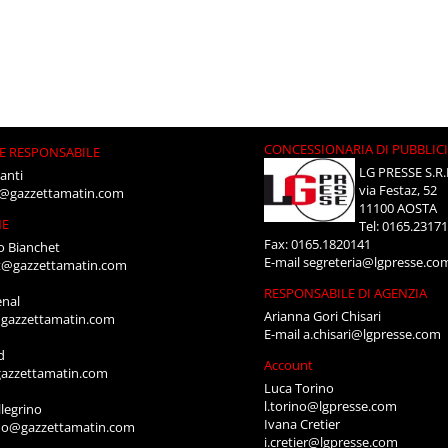
CONCESSIONARIA DI PUBBLIC
E RESPONSABILE
LG PRESSE S.R.
anti
via Festaz, 52
i@gazzettamatin.com
11100 AOSTA
NE
Tel: 0165.2317
Fax: 0165.1820141
o Bianchet
E-mail
segreteria@lgpresse.co
t@gazzettamatin.com
RESPONSABILE DI AGENZIA
enal
Arianna Gori Chisari
gazzettamatin.com
E-mail
a.chisari@lgpresse.com
d
Account
azzettamatin.com
Luca Torino
l.torino@lgpresse.com
legrino
Ivana Cretier
ino@gazzettamatin.com