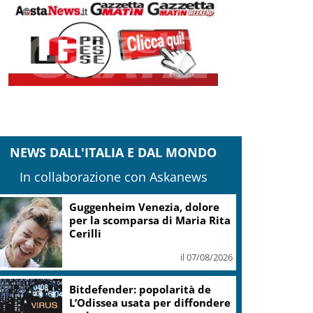
NEWS DALL'ITALIA E DAL MONDO
In collaborazione con Askanews
Covid, ‘Conte-day’ in
commissione: “non sono un
eroe ma un uomo corretto,
non troverete nulla”
il 06/08/2026
Guccini, Meloni: l’ho amato e