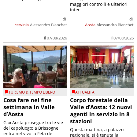
maggiori controlli e ulteriori
inter...
di
di
cervinia
Alessandro Bianchet
Aosta
Alessandro Bianchet
il 07/08/2026
il 07/08/2026
TURISMO & TEMPO LIBERO
ATTUALITA'
Cosa fare nel fine
Corpo forestale della
settimana in Valle
Valle d’Aosta: 12 nuovi
d’Aosta
agenti in servizio in 8
stazioni
GiocAosta prosegue tra le vie
del capoluogo; a Brissogne
Questa mattina, a palazzo
entra nel vivo la Feta de
regionale, si è tenuta la