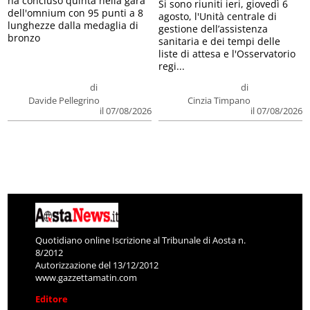
ha concluso quinta nella gara
Si sono riuniti ieri, giovedì 6
dell'omnium con 95 punti a 8
agosto, l'Unità centrale di
lunghezze dalla medaglia di
gestione dell’assistenza
bronzo
sanitaria e dei tempi delle
liste di attesa e l'Osservatorio
regi...
di
di
Davide Pellegrino
Cinzia Timpano
il 07/08/2026
il 07/08/2026
Quotidiano online Iscrizione al Tribunale di Aosta n.
8/2012
Autorizzazione del 13/12/2012
www.gazzettamatin.com
Editore