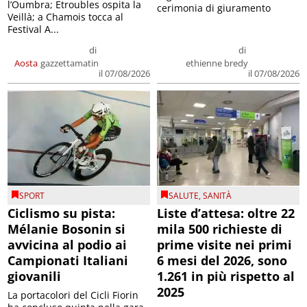
l’Oumbra; Etroubles ospita la
cerimonia di giuramento
Veillà; a Chamois tocca al
Festival A...
di
di
Aosta
gazzettamatin
ethienne bredy
il 07/08/2026
il 07/08/2026
SPORT
SALUTE
,
SANITÀ
Ciclismo su pista:
Liste d’attesa: oltre 22
Mélanie Bosonin si
mila 500 richieste di
avvicina al podio ai
prime visite nei primi
Campionati Italiani
6 mesi del 2026, sono
giovanili
1.261 in più rispetto al
2025
La portacolori del Cicli Fiorin