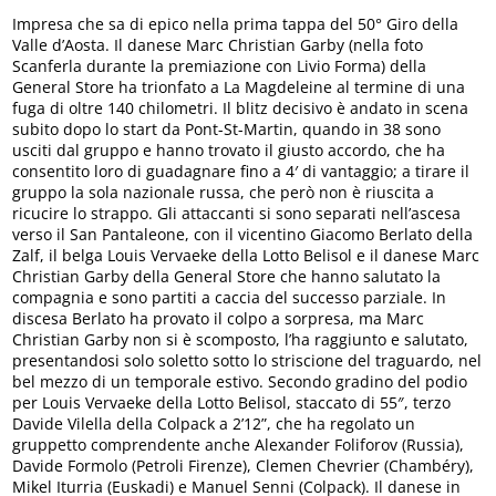
Impresa che sa di epico nella prima tappa del 50° Giro della
Valle d’Aosta. Il danese Marc Christian Garby (nella foto
Scanferla durante la premiazione con Livio Forma) della
General Store ha trionfato a La Magdeleine al termine di una
fuga di oltre 140 chilometri. Il blitz decisivo è andato in scena
subito dopo lo start da Pont-St-Martin, quando in 38 sono
usciti dal gruppo e hanno trovato il giusto accordo, che ha
consentito loro di guadagnare fino a 4′ di vantaggio; a tirare il
gruppo la sola nazionale russa, che però non è riuscita a
ricucire lo strappo. Gli attaccanti si sono separati nell’ascesa
verso il San Pantaleone, con il vicentino Giacomo Berlato della
Zalf, il belga Louis Vervaeke della Lotto Belisol e il danese Marc
Christian Garby della General Store che hanno salutato la
compagnia e sono partiti a caccia del successo parziale. In
discesa Berlato ha provato il colpo a sorpresa, ma Marc
Christian Garby non si è scomposto, l’ha raggiunto e salutato,
presentandosi solo soletto sotto lo striscione del traguardo, nel
bel mezzo di un temporale estivo. Secondo gradino del podio
per Louis Vervaeke della Lotto Belisol, staccato di 55″, terzo
Davide Vilella della Colpack a 2’12”, che ha regolato un
gruppetto comprendente anche Alexander Foliforov (Russia),
Davide Formolo (Petroli Firenze), Clemen Chevrier (Chambéry),
Mikel Iturria (Euskadi) e Manuel Senni (Colpack). Il danese in