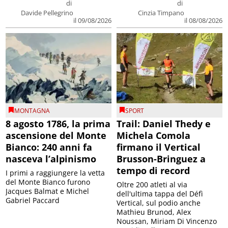
di
di
Davide Pellegrino
Cinzia Timpano
il 09/08/2026
il 08/08/2026
MONTAGNA
SPORT
8 agosto 1786, la prima
Trail: Daniel Thedy e
ascensione del Monte
Michela Comola
Bianco: 240 anni fa
firmano il Vertical
nasceva l’alpinismo
Brusson-Bringuez a
tempo di record
I primi a raggiungere la vetta
del Monte Bianco furono
Oltre 200 atleti al via
Jacques Balmat e Michel
dell'ultima tappa del Défì
Gabriel Paccard
Vertical, sul podio anche
Mathieu Brunod, Alex
Noussan, Miriam Di Vincenzo