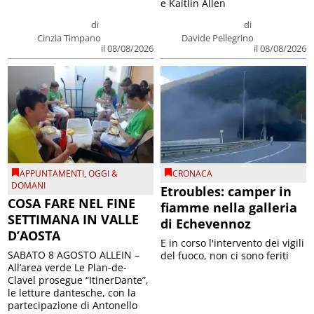
e Kaitlin Allen
di
di
Cinzia Timpano
Davide Pellegrino
il 08/08/2026
il 08/08/2026
APPUNTAMENTI
,
OGGI &
CRONACA
DOMANI
Etroubles: camper in
COSA FARE NEL FINE
fiamme nella galleria
SETTIMANA IN VALLE
di Echevennoz
D’AOSTA
E in corso l'intervento dei vigili
SABATO 8 AGOSTO ALLEIN –
del fuoco, non ci sono feriti
All’area verde Le Plan-de-
Clavel prosegue “ItinerDante”,
le letture dantesche, con la
partecipazione di Antonello