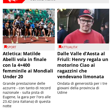
SPORT
ATTUALITA'
Atletica: Matilde
Dalle Valle d’Aosta al
Abelli vola in finale
Friuli: Henry regala un
con la 4×400
motorino Ciao ai
femminile ai Mondiali
ragazzini che
Under 20
vendevano limonata
Grande prestazione delle
Ondata di generosità per i tre
azzurre - con tanto di record
giovani della provincia di
nazionale - sulla pista di
Udine
Eugene, la gara per l'oro alle
23.42 (ora italiana) di questa
notte