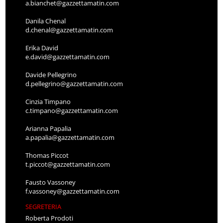
a.bianchet@gazzettamatin.com
Danila Chenal
d.chenal@gazzettamatin.com
Erika David
e.david@gazzettamatin.com
Davide Pellegrino
d.pellegrino@gazzettamatin.com
Cinzia Timpano
c.timpano@gazzettamatin.com
Arianna Papalia
a.papalia@gazzettamatin.com
Thomas Piccot
t.piccot@gazzettamatin.com
Fausto Vassoney
f.vassoney@gazzettamatin.com
SEGRETERIA
Roberta Prodoti