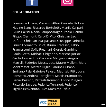
COLLABORATORI
Francesca Arcaro, Massimo Altini, Corrado Bellora,
Nadine Blanc, Riccardo Bortolotti, Manila Calipari,
Giulia Calisti, Nadia Camposaragna, Paolo Ciambi,
Filippo Clermont, Carol Di Vito, Christian Leo
Dufour, Christian Evaspasiano, Giuseppe Farinella,
Enrico Formento Dojot, Bruno Fracasso, Fabio
Francesconi, Sofia Fregnani, Giorgia Gambino,
Paolo Gatto, Michael Ghignone, Marlène Jorrioz,
Cecilia Lazzarotto, Giacomo Mangano, Angela
Marrelli, Federico Mecca, Luca Mauro Melloni, Marc
Montrosset, Matteo Nigra, Sabrina Olibano,
Emiliano Pala, Gabriele Peloso, Maurizio Pitti, Loris
Ponsetto, Andrea Portigliatti, Mattia Pramotton,
Deniel Pession, Raffaele Romano, Enrico Ruggeri,
Riccardo Savoye, Federica Tercinod, Federico
Tigellio Benvenuto, Luca Massimo Trifilò