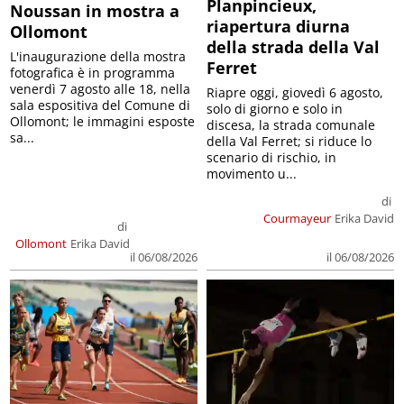
Planpincieux,
Noussan in mostra a
riapertura diurna
Ollomont
della strada della Val
L'inaugurazione della mostra
Ferret
fotografica è in programma
venerdì 7 agosto alle 18, nella
Riapre oggi, giovedì 6 agosto,
sala espositiva del Comune di
solo di giorno e solo in
Ollomont; le immagini esposte
discesa, la strada comunale
sa...
della Val Ferret; si riduce lo
scenario di rischio, in
movimento u...
di
Courmayeur
Erika David
di
Ollomont
Erika David
il 06/08/2026
il 06/08/2026