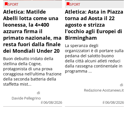
SPORT
SPORT
Atletica: Matilde
Atletica: Asta in Piazza
Abelli lotta come una
torna ad Aosta il 22
leonessa, la 4×400
agosto e strizza
azzurra firma il
l’occhio agli Europei di
primato nazionale, ma
Birmingham
resta fuori dalla finale
La speranza degli
dei Mondiali Under 20
organizzatori è di portare sulla
pedana del salotto buono
Buon debutto iridato della
della città alcuni atleti reduci
stellina della Cogne,
dalla rassegna continentale in
protagonista di una prova
programma ...
coraggiosa nell'ultima frazione
della seconda batteria della
staffetta mist...
di
Redazione Aostanews.it
di
Davide Pellegrino
il 06/08/2026
il 06/08/2026