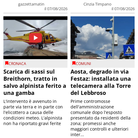
gazzettamatin
Cinzia Timpano
il 07/08/2026
il 07/08/2026
CRONACA
COMUNI
Scarica di sassi sul
Aosta, degrado in via
Breithorn, tratto in
Festaz: installata una
salvo alpinista ferito a
telecamera alla Torre
una gamba
del Lebbroso
L'intervento è avvenuto in
Prime contromosse
parte via terra e in parte con
dell'amministrazione
l'elicottero a causa delle
comunale dopo l'esposto
condizioni meteo. L'alpinista
presentato da residenti della
non ha riportato gravi ferite
zona; promessi anche
maggiori controlli e ulteriori
inter...