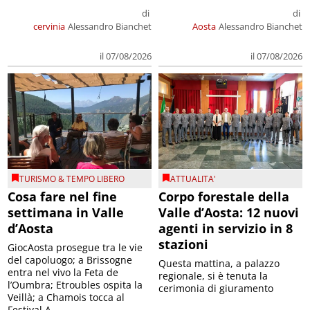
di
di
cervinia
Alessandro Bianchet
Aosta
Alessandro Bianchet
il 07/08/2026
il 07/08/2026
TURISMO & TEMPO LIBERO
ATTUALITA'
Cosa fare nel fine
Corpo forestale della
settimana in Valle
Valle d’Aosta: 12 nuovi
d’Aosta
agenti in servizio in 8
stazioni
GiocAosta prosegue tra le vie
del capoluogo; a Brissogne
Questa mattina, a palazzo
entra nel vivo la Feta de
regionale, si è tenuta la
l’Oumbra; Etroubles ospita la
cerimonia di giuramento
Veillà; a Chamois tocca al
Festival A...