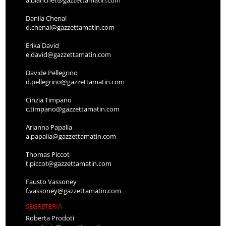
a.bianchet@gazzettamatin.com
Danila Chenal
d.chenal@gazzettamatin.com
Erika David
e.david@gazzettamatin.com
Davide Pellegrino
d.pellegrino@gazzettamatin.com
Cinzia Timpano
c.timpano@gazzettamatin.com
Arianna Papalia
a.papalia@gazzettamatin.com
Thomas Piccot
t.piccot@gazzettamatin.com
Fausto Vassoney
f.vassoney@gazzettamatin.com
SEGRETERIA
Roberta Prodoti