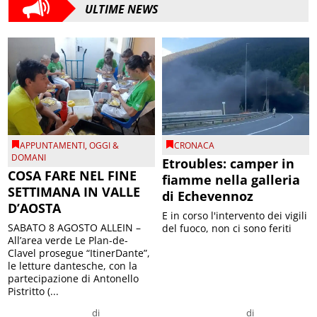
ULTIME NEWS
APPUNTAMENTI
,
OGGI &
CRONACA
DOMANI
Etroubles: camper in
COSA FARE NEL FINE
fiamme nella galleria
SETTIMANA IN VALLE
di Echevennoz
D’AOSTA
E in corso l'intervento dei vigili
SABATO 8 AGOSTO ALLEIN –
del fuoco, non ci sono feriti
All’area verde Le Plan-de-
Clavel prosegue “ItinerDante”,
le letture dantesche, con la
partecipazione di Antonello
Pistritto (...
di
di