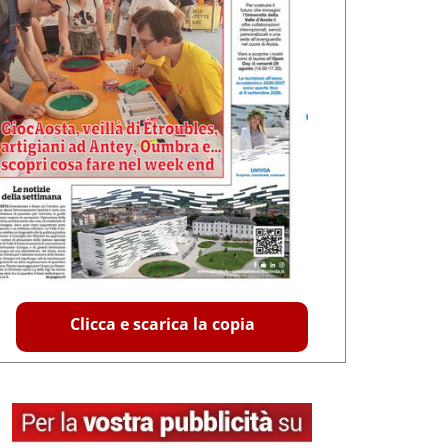
Clicca e scarica la copia