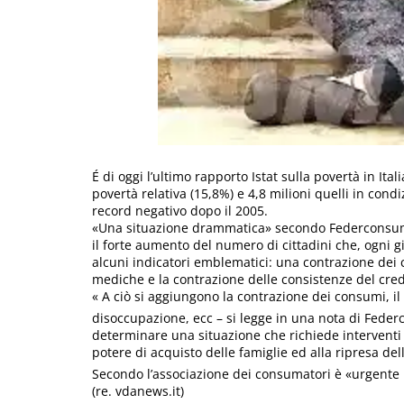
É di oggi l’ultimo rapporto Istat sulla povertà in Ital
povertà relativa (15,8%) e 4,8 milioni quelli in con
record negativo dopo il 2005.
«Una situazione drammatica» secondo Federconsuma
il forte aumento del numero di cittadini che, ogni g
alcuni indicatori emblematici: una contrazione dei
mediche e la contrazione delle consistenze del cre
« A ciò si aggiungono la contrazione dei consumi, il
disoccupazione, ecc – si legge in una nota di Federc
determinare una situazione che richiede interventi u
potere di acquisto delle famiglie ed alla ripresa del
Secondo l’associazione dei consumatori è «urgente 
(re. vdanews.it)