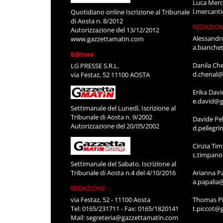
Luca Merc
l.mercant
Quotidiano online Iscrizione al Tribunale
di Aosta n. 8/2012
REDAZIO
Autorizzazione del 13/12/2012
Alessandr
www.gazzettamatin.com
a.bianche
Editore
Danila Ch
LG PRESSE S.R.L.
d.chenal@
via Festaz, 52 11100 AOSTA
Erika Davi
e.david@g
Settimanale del Lunedì. Iscrizione al
Tribunale di Aosta n. 9/2002
Davide Pel
Autorizzazione del 20/05/2002
d.pellegr
Cinzia Ti
c.timpan
Settimanale del Sabato. Iscrizione al
Tribunale di Aosta n.4 del 4/10/2016
Arianna P
a.papalia
REDAZIONE
via Festaz, 52 - 11100 Aosta
Thomas Pi
Tel: 0165/231711 - Fax: 0165/1820141
t.piccot@
Mail:
segreteria@gazzettamatin.com