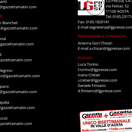
LG PRESSE S.R.
anti
via Festaz, 52
i@gazzettamatin.com
11100 AOSTA
NE
Tel: 0165.2317
Fax: 0165.1820141
o Bianchet
E-mail
segreteria@lgpresse.co
t@gazzettamatin.com
RESPONSABILE DI AGENZIA
enal
Arianna Gori Chisari
gazzettamatin.com
E-mail
a.chisari@lgpresse.com
d
Account
azzettamatin.com
Luca Torino
l.torino@lgpresse.com
legrino
Ivana Cretier
ino@gazzettamatin.com
i.cretier@lgpresse.com
Daniele Fimiano
mpano
d.fimiano@lgpresse.com
o@gazzettamatin.com
apalia
@gazzettamatin.com
ccot
gazzettamatin.com