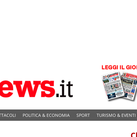
TTACOLI
POLITICA & ECONOMIA
SPORT
TURISMO & EVENTI
C