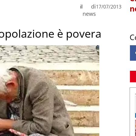
di
il
17/07/2013
n
news
 popolazione è povera
C