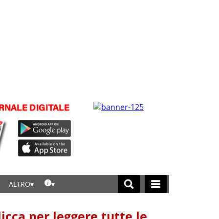
ALTRO
licca per leggere tutte le