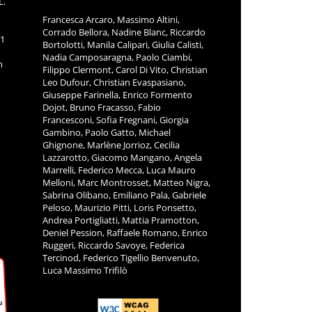
L.
Francesca Arcaro, Massimo Altini,
Corrado Bellora, Nadine Blanc, Riccardo
11
Bortolotti, Manila Calipari, Giulia Calisti,
Nadia Camposaragna, Paolo Ciambi,
m
Filippo Clermont, Carol Di Vito, Christian
Leo Dufour, Christian Evaspasiano,
Giuseppe Farinella, Enrico Formento
Dojot, Bruno Fracasso, Fabio
Francesconi, Sofia Fregnani, Giorgia
Gambino, Paolo Gatto, Michael
Ghignone, Marlène Jorrioz, Cecilia
Lazzarotto, Giacomo Mangano, Angela
Marrelli, Federico Mecca, Luca Mauro
Melloni, Marc Montrosset, Matteo Nigra,
Sabrina Olibano, Emiliano Pala, Gabriele
Peloso, Maurizio Pitti, Loris Ponsetto,
Andrea Portigliatti, Mattia Pramotton,
Deniel Pession, Raffaele Romano, Enrico
Ruggeri, Riccardo Savoye, Federica
Tercinod, Federico Tigellio Benvenuto,
Luca Massimo Trifilò