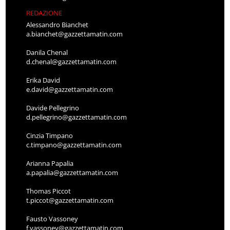
REDAZIONE
Alessandro Bianchet
a.bianchet@gazzettamatin.com
Danila Chenal
d.chenal@gazzettamatin.com
Erika David
e.david@gazzettamatin.com
Davide Pellegrino
d.pellegrino@gazzettamatin.com
Cinzia Timpano
c.timpano@gazzettamatin.com
Arianna Papalia
a.papalia@gazzettamatin.com
Thomas Piccot
t.piccot@gazzettamatin.com
Fausto Vassoney
f.vassoney@gazzettamatin.com