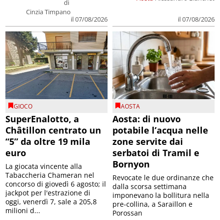
di
Cinzia Timpano
il 07/08/2026
il 07/08/2026
GIOCO
AOSTA
SuperEnalotto, a
Aosta: di nuovo
Châtillon centrato un
potabile l’acqua nelle
“5” da oltre 19 mila
zone servite dai
euro
serbatoi di Tramil e
Bornyon
La giocata vincente alla
Tabaccheria Chameran nel
Revocate le due ordinanze che
concorso di giovedì 6 agosto; il
dalla scorsa settimana
jackpot per l'estrazione di
imponevano la bollitura nella
oggi, venerdì 7, sale a 205,8
pre-collina, a Saraillon e
milioni d...
Porossan