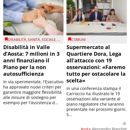
DISABILITÀ
,
SANITÀ
,
SOCIALE
, ...
COMUNI
Disabilità in Valle
Supermercato al
d’Aosta: 7 milioni in 3
Quartiere Dora, Lega
anni finanziano il
all’attacco con 19
Piano per la non
osservazioni: «Faremo
autosufficienza
tutto per ostacolare la
scelta»
In via sperimentale, l'Esecutivo
ha approvato nuovi criteri per
In una conferenza stampa il
garantire maggiore flessibilità
Carroccio ha illustrato le 19
alle misure di sostegno per
osservazioni alla variante al
esempio per l'assistenza d...
piano regolatore che saranno
presentate nei prossimi giorni.
S...
di
Aosta
Alessandro Bianchet