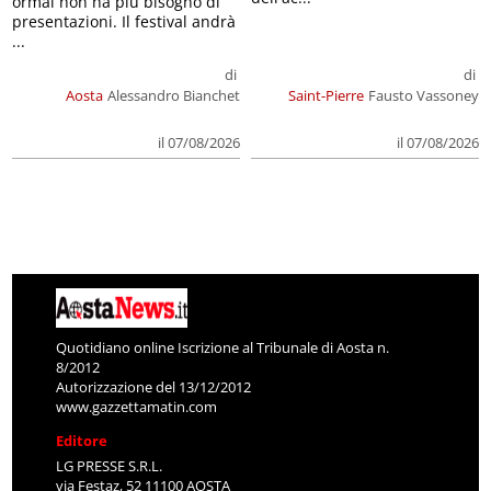
ormai non ha più bisogno di
presentazioni. Il festival andrà
...
di
di
Aosta
Alessandro Bianchet
Saint-Pierre
Fausto Vassoney
il 07/08/2026
il 07/08/2026
Quotidiano online Iscrizione al Tribunale di Aosta n.
8/2012
Autorizzazione del 13/12/2012
www.gazzettamatin.com
Editore
LG PRESSE S.R.L.
via Festaz, 52 11100 AOSTA