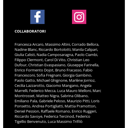
COLLABORATORI
Francesca Arcaro, Massimo Altini, Corrado Bellora,
Nadine Blanc, Riccardo Bortolotti, Manila Calipari,
Giulia Calisti, Nadia Camposaragna, Paolo Ciambi,
Filippo Clermont, Carol Di Vito, Christian Leo
Dufour, Christian Evaspasiano, Giuseppe Farinella,
Enrico Formento Dojot, Bruno Fracasso, Fabio
Francesconi, Sofia Fregnani, Giorgia Gambino,
Paolo Gatto, Michael Ghignone, Marlène Jorrioz,
Cecilia Lazzarotto, Giacomo Mangano, Angela
Marrelli, Federico Mecca, Luca Mauro Melloni, Marc
Montrosset, Matteo Nigra, Sabrina Olibano,
Emiliano Pala, Gabriele Peloso, Maurizio Pitti, Loris
Ponsetto, Andrea Portigliatti, Mattia Pramotton,
Deniel Pession, Raffaele Romano, Enrico Ruggeri,
Riccardo Savoye, Federica Tercinod, Federico
Tigellio Benvenuto, Luca Massimo Trifilò