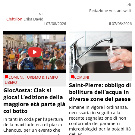
di
Redazione Aostanews.it
di
Châtillon
Erika David
il 07/08/2026
il 07/08/2026
COMUNI
,
TURISMO & TEMPO
COMUNI
LIBERO
Saint-Pierre: obbligo di
GiocAosta: Ciak si
bollitura dell’acqua in
gioca! L’edizione della
diverse zone del paese
maggiore età parte già
Rimane in vigore l'ordinanza,
col botto
necessaria in seguito alla
recente segnalazione di non
In tanti in coda per l'apertura
conformità dei parametri
della maxi ludoteca di piazza
microbiologici per la potabilità
Chanoux, per un evento che
dell'ac...