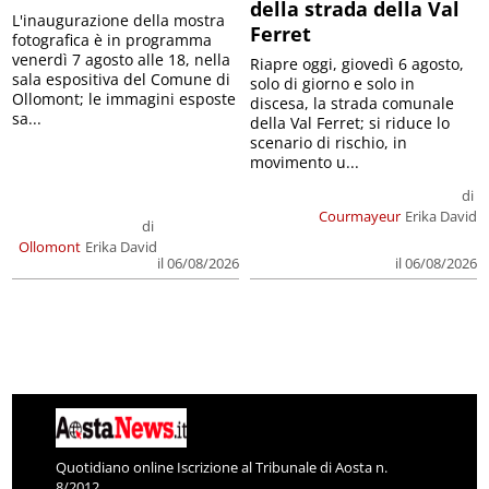
della strada della Val
L'inaugurazione della mostra
Ferret
fotografica è in programma
venerdì 7 agosto alle 18, nella
Riapre oggi, giovedì 6 agosto,
sala espositiva del Comune di
solo di giorno e solo in
Ollomont; le immagini esposte
discesa, la strada comunale
sa...
della Val Ferret; si riduce lo
scenario di rischio, in
movimento u...
di
Courmayeur
Erika David
di
Ollomont
Erika David
il 06/08/2026
il 06/08/2026
Quotidiano online Iscrizione al Tribunale di Aosta n.
8/2012