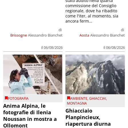
stato audito nella quarta
commissione del Consiglio
regionale, dove ha ribadito
come l'iter, al momento, sia
ancora ferm...
di
di
Brissogne
Alessandro Bianchet
Aosta
Alessandro Bianchet
il 06/08/2026
il 06/08/2026
FOTOGRAFIA
AMBIENTE
,
GHIACCIAI
,
MONTAGNA
Anima Alpina, le
Ghiacciaio
fotografie di Ilenia
Planpincieux,
Noussan in mostra a
riapertura diurna
Ollomont