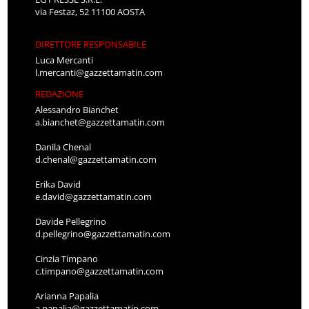
via Festaz, 52 11100 AOSTA
DIRETTORE RESPONSABILE
Luca Mercanti
l.mercanti@gazzettamatin.com
REDAZIONE
Alessandro Bianchet
a.bianchet@gazzettamatin.com
Danila Chenal
d.chenal@gazzettamatin.com
Erika David
e.david@gazzettamatin.com
Davide Pellegrino
d.pellegrino@gazzettamatin.com
Cinzia Timpano
c.timpano@gazzettamatin.com
Arianna Papalia
a.papalia@gazzettamatin.com