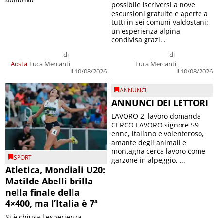
possibile iscriversi a nove
escursioni gratuite e aperte a
tutti in sei comuni valdostani:
un'esperienza alpina
condivisa grazi...
di
di
Aosta
Luca Mercanti
Luca Mercanti
il 10/08/2026
il 10/08/2026
ANNUNCI
ANNUNCI DEI LETTORI
LAVORO 2. lavoro domanda
CERCO LAVORO signore 59
enne, italiano e volenteroso,
amante degli animali e
montagna cerca lavoro come
SPORT
garzone in alpeggio, ...
Atletica, Mondiali U20:
Matilde Abelli brilla
nella finale della
4×400, ma l’Italia è 7ª
Si è chiusa l'esperienza