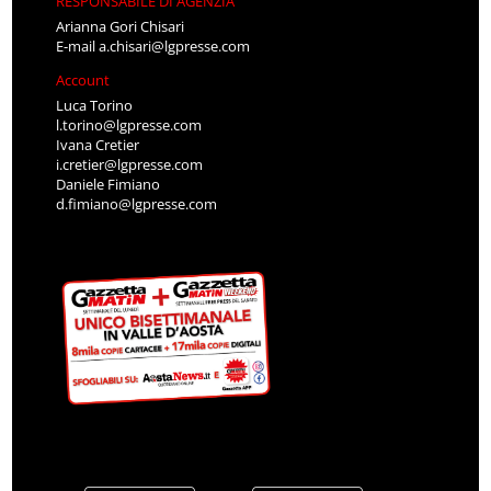
RESPONSABILE DI AGENZIA
Arianna Gori Chisari
E-mail
a.chisari@lgpresse.com
Account
Luca Torino
l.torino@lgpresse.com
Ivana Cretier
i.cretier@lgpresse.com
Daniele Fimiano
d.fimiano@lgpresse.com