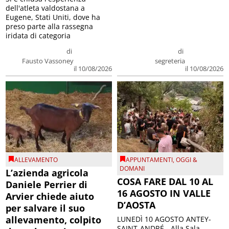
dell'atleta valdostana a
Eugene, Stati Uniti, dove ha
preso parte alla rassegna
iridata di categoria
di
di
Fausto Vassoney
segreteria
il 10/08/2026
il 10/08/2026
ALLEVAMENTO
APPUNTAMENTI
,
OGGI &
DOMANI
L’azienda agricola
COSA FARE DAL 10 AL
Daniele Perrier di
16 AGOSTO IN VALLE
Arvier chiede aiuto
D’AOSTA
per salvare il suo
allevamento, colpito
LUNEDÌ 10 AGOSTO ANTEY-
SAINT-ANDRÉ - Alla Sala