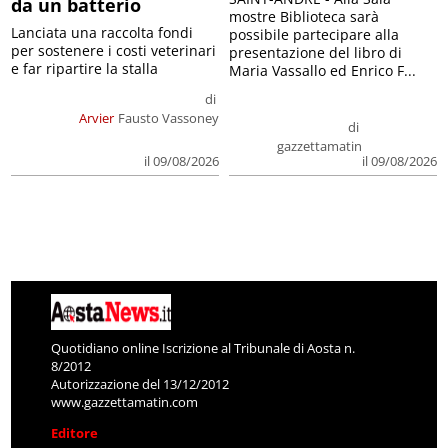
da un batterio
mostre Biblioteca sarà
Lanciata una raccolta fondi
possibile partecipare alla
per sostenere i costi veterinari
presentazione del libro di
e far ripartire la stalla
Maria Vassallo ed Enrico F...
di
Arvier
Fausto Vassoney
di
gazzettamatin
il 09/08/2026
il 09/08/2026
Quotidiano online Iscrizione al Tribunale di Aosta n.
8/2012
Autorizzazione del 13/12/2012
www.gazzettamatin.com
Editore