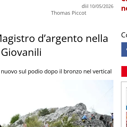
di
il
10/05/2026
n
Thomas Piccot
C
agistro d’argento nella
Giovanili
i nuovo sul podio dopo il bronzo nel vertical