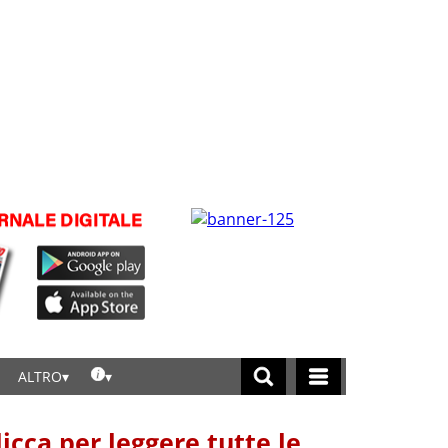
ALTRO
licca per leggere tutte le