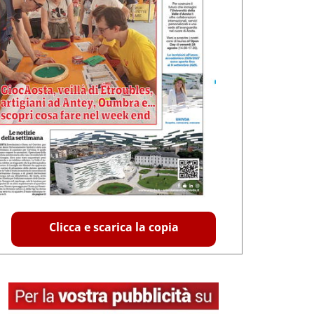
Clicca e scarica la copia