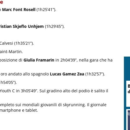
ce
lo
Marc Font Rosell
(1h25’41”).
ristian Skjeflo Unhjem
(1h29’45”).
Calvesi (1h35’21”).
Saint-Martin.
posizione di
Giulia Framarin
in 2h04’39”, nella gara che ha
n oro andato allo spagnolo
Lucas Gamez Zea
(1h32’57”).
h54’05”).
B
outh C in 3h05’49”. Sul gradino alto del podio è salito il
d
ompleto sui mondiali giovanili di skyrunning. Il giornale
smartphone e tablet.