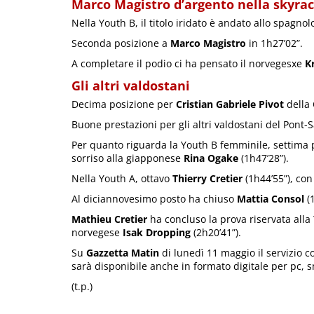
Marco Magistro d’argento nella skyra
Nella Youth B, il titolo iridato è andato allo spagno
Seconda posizione a
Marco Magistro
in 1h27’02”.
A completare il podio ci ha pensato il norvegesxe
K
Gli altri valdostani
Decima posizione per
Cristian Gabriele Pivot
della 
Buone prestazioni per gli altri valdostani del Pont-
Per quanto riguarda la Youth B femminile, settima 
sorriso alla giapponese
Rina Ogake
(1h47’28”).
Nella Youth A, ottavo
Thierry Cretier
(1h44’55”), co
Al diciannovesimo posto ha chiuso
Mattia Consol
(1
Mathieu Cretier
ha concluso la prova riservata alla Y
norvegese
Isak Dropping
(2h20’41”).
Su
Gazzetta Matin
di lunedì 11 maggio il servizio c
sarà disponibile anche in formato digitale per pc, 
(t.p.)