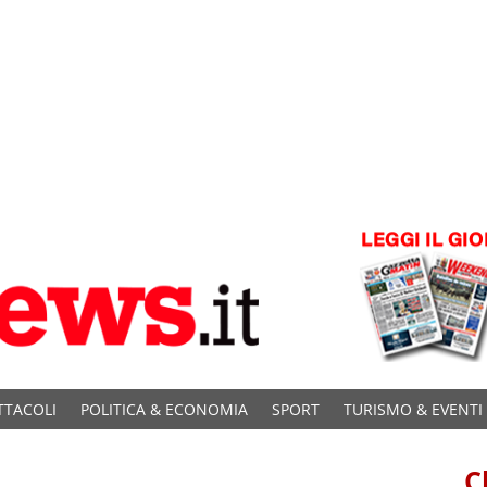
TTACOLI
POLITICA & ECONOMIA
SPORT
TURISMO & EVENTI
C