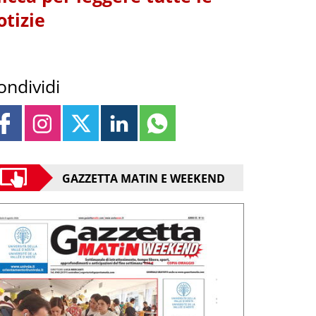
otizie
ondividi
GAZZETTA MATIN E WEEKEND