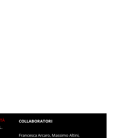
ITÀ
COLLABORATORI
L.
Francesca Arcaro, Massimo Altini,