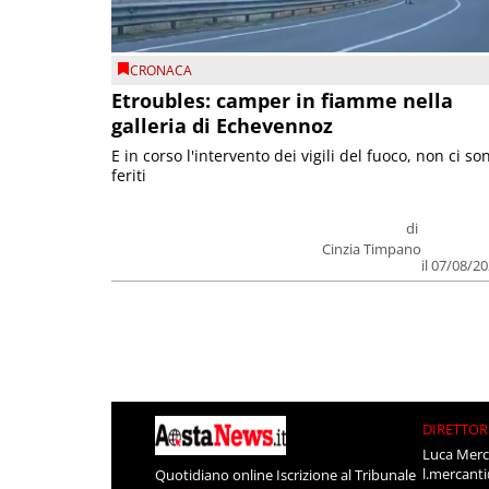
CRONACA
Etroubles: camper in fiamme nella
galleria di Echevennoz
E in corso l'intervento dei vigili del fuoco, non ci so
feriti
di
Cinzia Timpano
il 07/08/2
DIRETTOR
Luca Merc
l.mercant
Quotidiano online Iscrizione al Tribunale