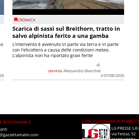
CRONACA
Scarica di sassi sul Breithorn, tratto in
salvo alpinista ferito a una gamba
no
L'intervento è avvenuto in parte via terra e in parte
con l'elicottero a causa delle condizioni meteo.
L'alpinista non ha riportato gravi ferite
di
cervinia
Alessandro Bianchet
026
il 07/08/2026
CONCESSIONARIA DI PUBBLIC
E RESPONSABILE
LG PRESSE S.R.
anti
via Festaz, 52
i@gazzettamatin.com