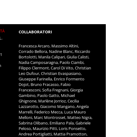
ITÀ
COLLABORATORI
L.
Francesca Arcaro, Massimo Altini,
Corrado Bellora, Nadine Blanc, Riccardo
11
Bortolotti, Manila Calipari, Giulia Calisti,
Nadia Camposaragna, Paolo Ciambi,
m
Filippo Clermont, Carol Di Vito, Christian
Leo Dufour, Christian Evaspasiano,
Giuseppe Farinella, Enrico Formento
Dojot, Bruno Fracasso, Fabio
Francesconi, Sofia Fregnani, Giorgia
Gambino, Paolo Gatto, Michael
Ghignone, Marlène Jorrioz, Cecilia
Lazzarotto, Giacomo Mangano, Angela
Marrelli, Federico Mecca, Luca Mauro
Melloni, Marc Montrosset, Matteo Nigra,
Sabrina Olibano, Emiliano Pala, Gabriele
Peloso, Maurizio Pitti, Loris Ponsetto,
Andrea Portigliatti, Mattia Pramotton,