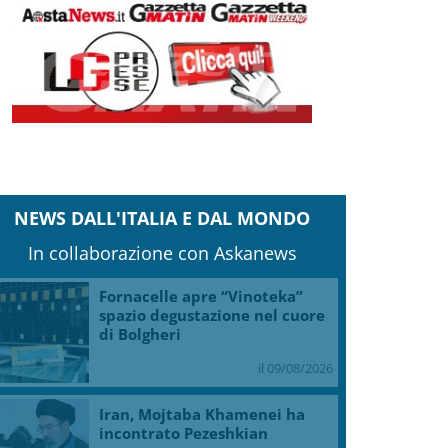
NEWS DALL'ITALIA E DAL MONDO
In collaborazione con Askanews
Fornacelle apre “Vinoteka”
spazio degustazione nel cuore
di Bolgheri
il 09/08/2026
Iran, Mojtaba Khamenei ha
incontrato Pezeshkian