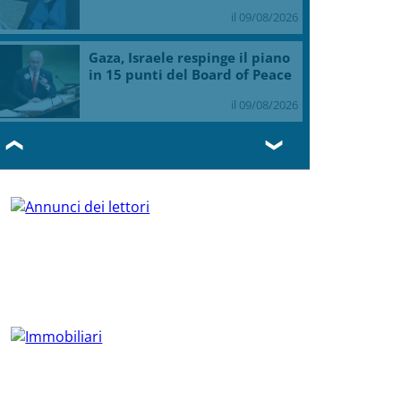
il 09/08/2026
Gaza, Israele respinge il piano
in 15 punti del Board of Peace
il 09/08/2026
❮
❯