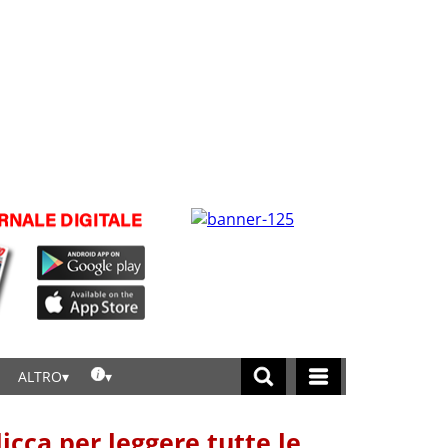
ALTRO
licca per leggere tutte le