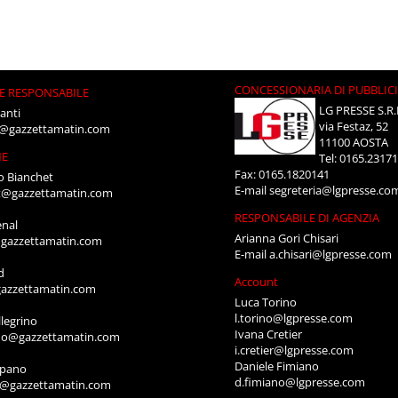
CONCESSIONARIA DI PUBBLIC
E RESPONSABILE
LG PRESSE S.R.
anti
via Festaz, 52
i@gazzettamatin.com
11100 AOSTA
NE
Tel: 0165.2317
Fax: 0165.1820141
o Bianchet
E-mail
segreteria@lgpresse.co
t@gazzettamatin.com
RESPONSABILE DI AGENZIA
enal
Arianna Gori Chisari
gazzettamatin.com
E-mail
a.chisari@lgpresse.com
d
Account
azzettamatin.com
Luca Torino
l.torino@lgpresse.com
legrino
Ivana Cretier
ino@gazzettamatin.com
i.cretier@lgpresse.com
Daniele Fimiano
mpano
d.fimiano@lgpresse.com
o@gazzettamatin.com