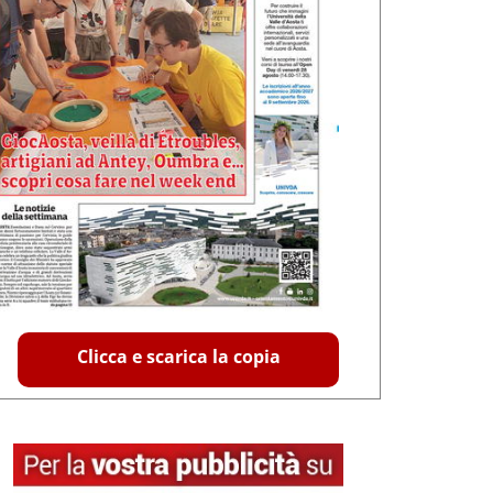
Clicca e scarica la copia