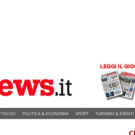
TTACOLI
POLITICA & ECONOMIA
SPORT
TURISMO & EVENTI
C