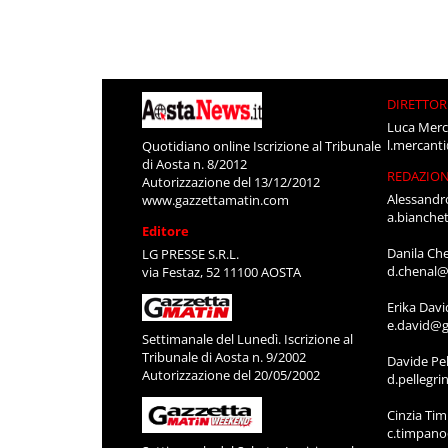
DIRETTOR
Luca Merc
l.mercant
Quotidiano online Iscrizione al Tribunale
di Aosta n. 8/2012
REDAZIO
Autorizzazione del 13/12/2012
Alessandr
www.gazzettamatin.com
a.bianche
Editore
Danila Ch
LG PRESSE S.R.L.
d.chenal@
via Festaz, 52 11100 AOSTA
Erika Davi
e.david@g
Settimanale del Lunedì. Iscrizione al
Tribunale di Aosta n. 9/2002
Davide Pel
Autorizzazione del 20/05/2002
d.pellegr
Cinzia Ti
c.timpan