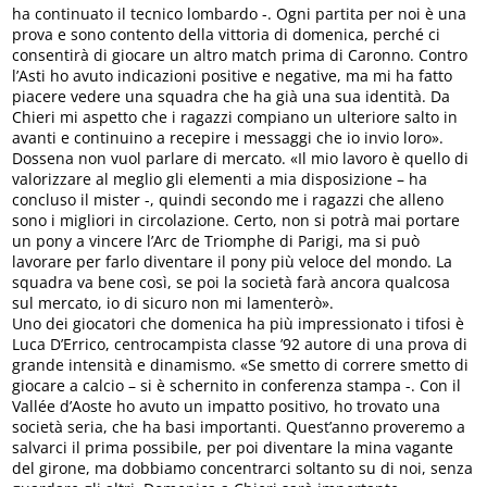
ha continuato il tecnico lombardo -. Ogni partita per noi è una
prova e sono contento della vittoria di domenica, perché ci
consentirà di giocare un altro match prima di Caronno. Contro
l’Asti ho avuto indicazioni positive e negative, ma mi ha fatto
piacere vedere una squadra che ha già una sua identità. Da
Chieri mi aspetto che i ragazzi compiano un ulteriore salto in
avanti e continuino a recepire i messaggi che io invio loro».
Dossena non vuol parlare di mercato. «Il mio lavoro è quello di
valorizzare al meglio gli elementi a mia disposizione – ha
concluso il mister -, quindi secondo me i ragazzi che alleno
sono i migliori in circolazione. Certo, non si potrà mai portare
un pony a vincere l’Arc de Triomphe di Parigi, ma si può
lavorare per farlo diventare il pony più veloce del mondo. La
squadra va bene così, se poi la società farà ancora qualcosa
sul mercato, io di sicuro non mi lamenterò».
Uno dei giocatori che domenica ha più impressionato i tifosi è
Luca D’Errico, centrocampista classe ’92 autore di una prova di
grande intensità e dinamismo. «Se smetto di correre smetto di
giocare a calcio – si è schernito in conferenza stampa -. Con il
Vallée d’Aoste ho avuto un impatto positivo, ho trovato una
società seria, che ha basi importanti. Quest’anno proveremo a
salvarci il prima possibile, per poi diventare la mina vagante
del girone, ma dobbiamo concentrarci soltanto su di noi, senza