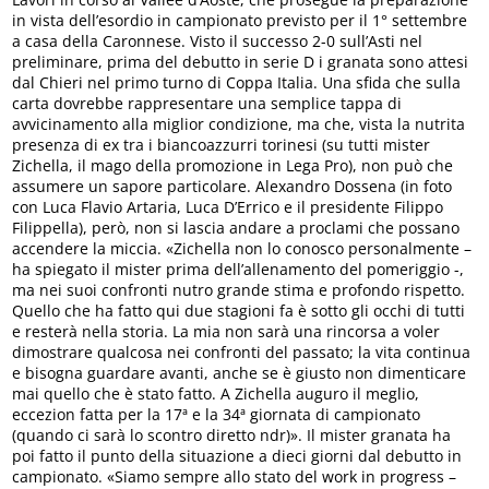
in vista dell’esordio in campionato previsto per il 1° settembre
a casa della Caronnese. Visto il successo 2-0 sull’Asti nel
preliminare, prima del debutto in serie D i granata sono attesi
dal Chieri nel primo turno di Coppa Italia. Una sfida che sulla
carta dovrebbe rappresentare una semplice tappa di
avvicinamento alla miglior condizione, ma che, vista la nutrita
presenza di ex tra i biancoazzurri torinesi (su tutti mister
Zichella, il mago della promozione in Lega Pro), non può che
assumere un sapore particolare. Alexandro Dossena (in foto
con Luca Flavio Artaria, Luca D’Errico e il presidente Filippo
Filippella), però, non si lascia andare a proclami che possano
accendere la miccia. «Zichella non lo conosco personalmente –
ha spiegato il mister prima dell’allenamento del pomeriggio -,
ma nei suoi confronti nutro grande stima e profondo rispetto.
Quello che ha fatto qui due stagioni fa è sotto gli occhi di tutti
e resterà nella storia. La mia non sarà una rincorsa a voler
dimostrare qualcosa nei confronti del passato; la vita continua
e bisogna guardare avanti, anche se è giusto non dimenticare
mai quello che è stato fatto. A Zichella auguro il meglio,
eccezion fatta per la 17ª e la 34ª giornata di campionato
(quando ci sarà lo scontro diretto ndr)». Il mister granata ha
poi fatto il punto della situazione a dieci giorni dal debutto in
campionato. «Siamo sempre allo stato del work in progress –