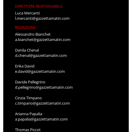
DIRETTORE RESPONSABILE
Luca Mercanti
l.mercanti@gazzettamatin.com
REDAZIONE
Alessandro Bianchet
a.bianchet@gazzettamatin.com
Danila Chenal
d.chenal@gazzettamatin.com
Erika David
e.david@gazzettamatin.com
Davide Pellegrino
d.pellegrino@gazzettamatin.com
Cinzia Timpano
c.timpano@gazzettamatin.com
Arianna Papalia
a.papalia@gazzettamatin.com
Thomas Piccot