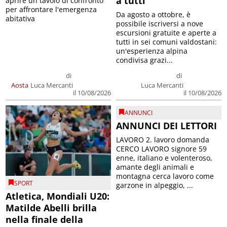
a tutti
aprire un tavolo di confronto
per affrontare l'emergenza
Da agosto a ottobre, è
abitativa
possibile iscriversi a nove
escursioni gratuite e aperte a
tutti in sei comuni valdostani:
un'esperienza alpina
condivisa grazi...
di
di
Aosta
Luca Mercanti
Luca Mercanti
il 10/08/2026
il 10/08/2026
ANNUNCI
ANNUNCI DEI LETTORI
LAVORO 2. lavoro domanda
CERCO LAVORO signore 59
enne, italiano e volenteroso,
amante degli animali e
montagna cerca lavoro come
SPORT
garzone in alpeggio, ...
Atletica, Mondiali U20:
Matilde Abelli brilla
nella finale della