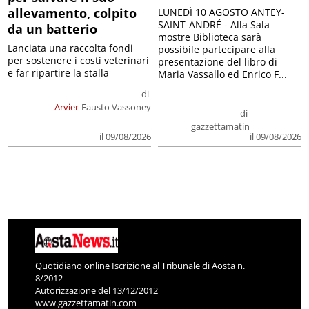
allevamento, colpito
LUNEDÌ 10 AGOSTO ANTEY-
SAINT-ANDRÉ - Alla Sala
da un batterio
mostre Biblioteca sarà
Lanciata una raccolta fondi
possibile partecipare alla
per sostenere i costi veterinari
presentazione del libro di
e far ripartire la stalla
Maria Vassallo ed Enrico F...
di
Arvier
Fausto Vassoney
di
gazzettamatin
il 09/08/2026
il 09/08/2026
Quotidiano online Iscrizione al Tribunale di Aosta n.
8/2012
Autorizzazione del 13/12/2012
www.gazzettamatin.com