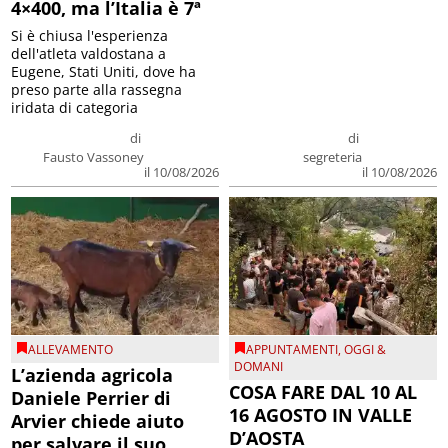
4×400, ma l’Italia è 7ª
Si è chiusa l'esperienza
dell'atleta valdostana a
Eugene, Stati Uniti, dove ha
preso parte alla rassegna
iridata di categoria
di
di
Fausto Vassoney
segreteria
il 10/08/2026
il 10/08/2026
ALLEVAMENTO
APPUNTAMENTI
,
OGGI &
DOMANI
L’azienda agricola
COSA FARE DAL 10 AL
Daniele Perrier di
16 AGOSTO IN VALLE
Arvier chiede aiuto
D’AOSTA
per salvare il suo