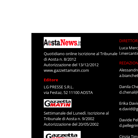
DIRETTOR
Luca Merc
l.mercant
Quotidiano online Iscrizione al Tribunale
di Aosta n. 8/2012
REDAZIO
Autorizzazione del 13/12/2012
Alessandr
www.gazzettamatin.com
a.bianche
Editore
Danila Ch
LG PRESSE S.R.L.
d.chenal@
via Festaz, 52 11100 AOSTA
Erika Davi
e.david@g
Settimanale del Lunedì. Iscrizione al
Tribunale di Aosta n. 9/2002
Davide Pel
Autorizzazione del 20/05/2002
d.pellegr
Cinzia Ti