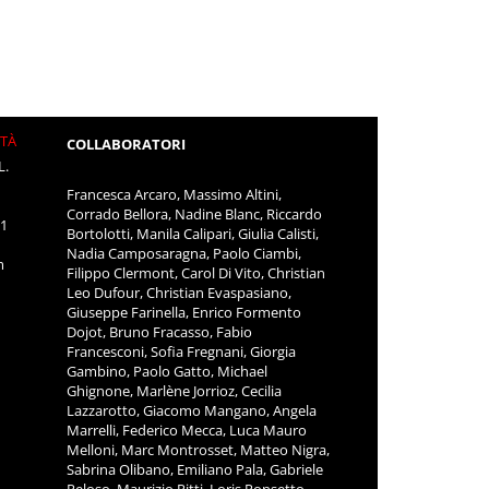
ITÀ
COLLABORATORI
L.
Francesca Arcaro, Massimo Altini,
Corrado Bellora, Nadine Blanc, Riccardo
11
Bortolotti, Manila Calipari, Giulia Calisti,
Nadia Camposaragna, Paolo Ciambi,
m
Filippo Clermont, Carol Di Vito, Christian
Leo Dufour, Christian Evaspasiano,
Giuseppe Farinella, Enrico Formento
Dojot, Bruno Fracasso, Fabio
Francesconi, Sofia Fregnani, Giorgia
Gambino, Paolo Gatto, Michael
Ghignone, Marlène Jorrioz, Cecilia
Lazzarotto, Giacomo Mangano, Angela
Marrelli, Federico Mecca, Luca Mauro
Melloni, Marc Montrosset, Matteo Nigra,
Sabrina Olibano, Emiliano Pala, Gabriele
Peloso, Maurizio Pitti, Loris Ponsetto,