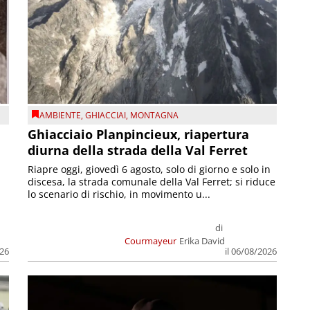
AMBIENTE
,
GHIACCIAI
,
MONTAGNA
Ghiacciaio Planpincieux, riapertura
diurna della strada della Val Ferret
Riapre oggi, giovedì 6 agosto, solo di giorno e solo in
discesa, la strada comunale della Val Ferret; si riduce
lo scenario di rischio, in movimento u...
di
Courmayeur
Erika David
026
il 06/08/2026