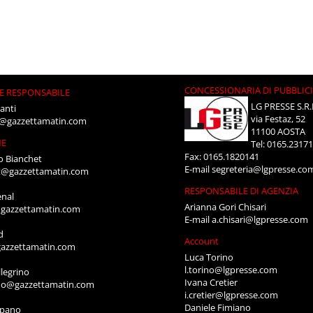
CONCESSIONARIA DI PUBBLIC
E RESPONSABILE
LG PRESSE S.R.
anti
via Festaz, 52
i@gazzettamatin.com
11100 AOSTA
NE
Tel: 0165.2317
Fax: 0165.1820141
o Bianchet
E-mail
segreteria@lgpresse.co
t@gazzettamatin.com
RESPONSABILE DI AGENZIA
enal
Arianna Gori Chisari
gazzettamatin.com
E-mail
a.chisari@lgpresse.com
d
Account
azzettamatin.com
Luca Torino
l.torino@lgpresse.com
legrino
Ivana Cretier
ino@gazzettamatin.com
i.cretier@lgpresse.com
Daniele Fimiano
mpano