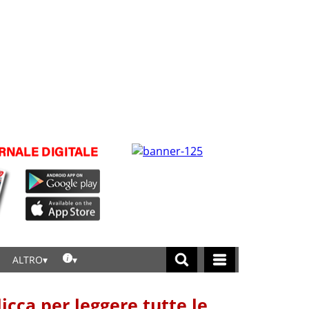
ALTRO
licca per leggere tutte le