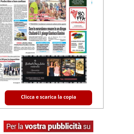
Clicca e scarica la copia