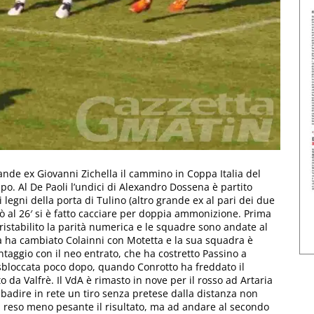
ande ex Giovanni Zichella il cammino in Coppa Italia del
o. Al De Paoli l’undici di Alexandro Dossena è partito
 legni della porta di Tulino (altro grande ex al pari dei due
ò al 26′ si è fatto cacciare per doppia ammonizione. Prima
a ristabilito la parità numerica e le squadre sono andate al
ella ha cambiato Colainni con Motetta e la sua squadra è
ntaggio con il neo entrato, che ha costretto Passino a
 è sbloccata poco dopo, quando Conrotto ha freddato il
o da Valfrè. Il VdA è rimasto in nove per il rosso ad Artaria
 ribadire in rete un tiro senza pretese dalla distanza non
a reso meno pesante il risultato, ma ad andare al secondo