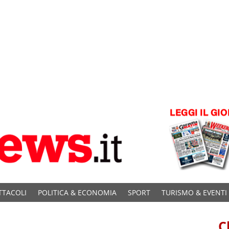
TTACOLI
POLITICA & ECONOMIA
SPORT
TURISMO & EVENTI
C