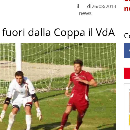
di
il
26/08/2013
n
news
a fuori dalla Coppa il VdA
C