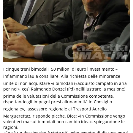
I cinque treni bimodali  50 milioni di euro linvestimento –
infiammano laula consiliare. Alla richiesta delle minoranze
unite di non acquistare «i bimodali («acquisto campato in aria
per noi», così Raimondo Donzel (Pd) nellillustrare la mozione)
prima delle valutazioni della Commissione competente,
rispettando gli impegni presi allunanimità in Consiglio
regionale», lassessore regionale ai Trasporti Aurelio
Marguerettaz, risponde picche. Dice: «In Commissione vengo
volentieri ma sui bimodali non cambio idea», spiegandone le
ragioni.
«Se cè un dossier che è stato più volte oggetto di discussione è