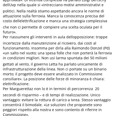
dellUvp nella quale si «intrecciano motivi amministrativi e
politici. Nella realtà stiamo aspettando ancora le norme di
attuazione sulla ferrovia. Manca la conoscenza precisa del
costo dellelettrificazione e manca una strategia complessiva
che non ci permette di compiere una scelta oculata per il
futuro».
Per riassumere gli interventi in aula dellopposizione: troppe
incertezze dalla manutenzione al ricovero, dai costi al
funzionamento. Insomma per dirla alla Raimondo Donzel (Pd)
«un salto nel vuoto; una spesa folle che non porterà la ferrovia
in condizioni migliori. Non usi larma spuntata dei 50 milioni
gettati al vento, il governo Letta ha parlato unicamente di
infrastrutturazione della linea. Non ci portate su un binario
morto; il progetto deve essere analizzato in Commissione
consiliare». La posizione delle forze di minoranza è chiara:
elettrificazione.
Per Marguerettaz non lo è in termini di percorrenza  20
secondi di risparmio – e di tempi di realizzazione. Unico
vantaggio: evitare la rottura di carico a Ivrea. Stesso vantaggio
consentirà il bimodale. «Le soluzioni che proponete sono
peggiori rispetto alla nostra e sono contento di riferire in
Commissione».