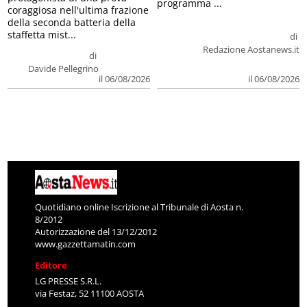
programma ...
coraggiosa nell'ultima frazione
della seconda batteria della
staffetta mist...
di
Redazione Aostanews.it
di
Davide Pellegrino
il 06/08/2026
il 06/08/2026
Quotidiano online Iscrizione al Tribunale di Aosta n.
8/2012
Autorizzazione del 13/12/2012
www.gazzettamatin.com
Editore
LG PRESSE S.R.L.
via Festaz, 52 11100 AOSTA