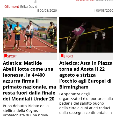
di
Ollomont
Erika David
il 06/08/2026
il 06/08/2026
SPORT
SPORT
Atletica: Matilde
Atletica: Asta in Piazza
Abelli lotta come una
torna ad Aosta il 22
leonessa, la 4×400
agosto e strizza
azzurra firma il
l’occhio agli Europei di
primato nazionale, ma
Birmingham
resta fuori dalla finale
La speranza degli
dei Mondiali Under 20
organizzatori è di portare sulla
pedana del salotto buono
Buon debutto iridato della
della città alcuni atleti reduci
stellina della Cogne,
dalla rassegna continentale in
protagonista di una prova