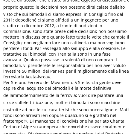
proprio questo; le decisioni non possono dirsi calate dallalto
visto che sui bimodali ci siamo espressi in Consiglio fino dal
2011; dopodiché ci siamo affidati a un ingegnere per uno
studio e a dicembre 2012, a fronte di audizioni in
Commissione, sono state prese delle decisioni; non possiamo
mettere in discussione quanto fatto tutte le volte che cambia il
Consiglio; non vogliamo fare una cattiveria ma non vogliamo
perdere i fondi Par Fas legati allo sviluppo e alla coesione. Le
trattative sui bimodali con Trenitalia sono in una fase
avanzata. Qualora passasse la volontà di non comprare i
bimodali, vi prenderete le responsabilità per non aver voluto
investire 50 milioni dei Par Fas per il miglioramento della linea
ferroviaria Aosta-Ivrea».
Per Stefano Ferrero del Movimento 5 Stelle: «La gente deve
capire che lacquisto dei bimodali è la morte definitiva
dellammodernamento della ferrovia; vuol dire piantare una
croce sullelettrificazione; inoltre i bimodali sono macchine
costruite ad hoc le cui caratteristiche sono ancora ignote. Mai i
fondi sono arrivati ieri oppure qualcuno si è grattato nel
frattempo?». Di mancanza di condivisione ha parlato Chantal
Certan di Alpe su «unopera che dovrebbe essere coralmente
approvata». Di vicenda complessa ha parlato Luigi Bertschy