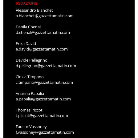
REDAZIONE
Alessandro Bianchet
a.bianchet@gazzettamatin.com
Danila Chenal
d.chenal@gazzettamatin.com
Erika David
e.david@gazzettamatin.com
Davide Pellegrino
d.pellegrino@gazzettamatin.com
Cinzia Timpano
c.timpano@gazzettamatin.com
Arianna Papalia
a.papalia@gazzettamatin.com
Thomas Piccot
t.piccot@gazzettamatin.com
Fausto Vassoney
f.vassoney@gazzettamatin.com