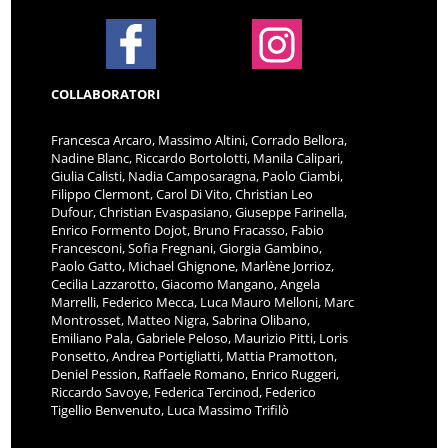
COLLABORATORI
Francesca Arcaro, Massimo Altini, Corrado Bellora,
Nadine Blanc, Riccardo Bortolotti, Manila Calipari,
Giulia Calisti, Nadia Camposaragna, Paolo Ciambi,
Filippo Clermont, Carol Di Vito, Christian Leo
Dufour, Christian Evaspasiano, Giuseppe Farinella,
Enrico Formento Dojot, Bruno Fracasso, Fabio
Francesconi, Sofia Fregnani, Giorgia Gambino,
Paolo Gatto, Michael Ghignone, Marlène Jorrioz,
Cecilia Lazzarotto, Giacomo Mangano, Angela
Marrelli, Federico Mecca, Luca Mauro Melloni, Marc
Montrosset, Matteo Nigra, Sabrina Olibano,
Emiliano Pala, Gabriele Peloso, Maurizio Pitti, Loris
Ponsetto, Andrea Portigliatti, Mattia Pramotton,
Deniel Pession, Raffaele Romano, Enrico Ruggeri,
Riccardo Savoye, Federica Tercinod, Federico
Tigellio Benvenuto, Luca Massimo Trifilò