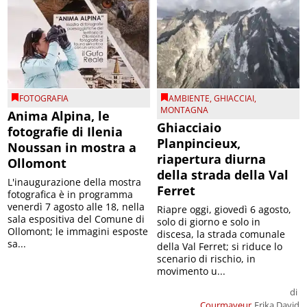
FOTOGRAFIA
AMBIENTE
,
GHIACCIAI
,
MONTAGNA
Anima Alpina, le
Ghiacciaio
fotografie di Ilenia
Planpincieux,
Noussan in mostra a
riapertura diurna
Ollomont
della strada della Val
L'inaugurazione della mostra
Ferret
fotografica è in programma
venerdì 7 agosto alle 18, nella
Riapre oggi, giovedì 6 agosto,
sala espositiva del Comune di
solo di giorno e solo in
Ollomont; le immagini esposte
discesa, la strada comunale
sa...
della Val Ferret; si riduce lo
scenario di rischio, in
movimento u...
di
Courmayeur
Erika David