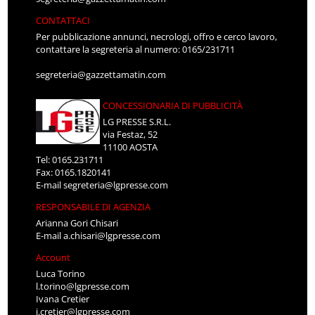
CONTATTACI
Per pubblicazione annunci, necrologi, offro e cerco lavoro,
contattare la segreteria al numero: 0165/231711
segreteria@gazzettamatin.com
CONCESSIONARIA DI PUBBLICITÀ
LG PRESSE S.R.L.
via Festaz, 52
11100 AOSTA
Tel: 0165.231711
Fax: 0165.1820141
E-mail
segreteria@lgpresse.com
RESPONSABILE DI AGENZIA
Arianna Gori Chisari
E-mail
a.chisari@lgpresse.com
Account
Luca Torino
l.torino@lgpresse.com
Ivana Cretier
i.cretier@lgpresse.com