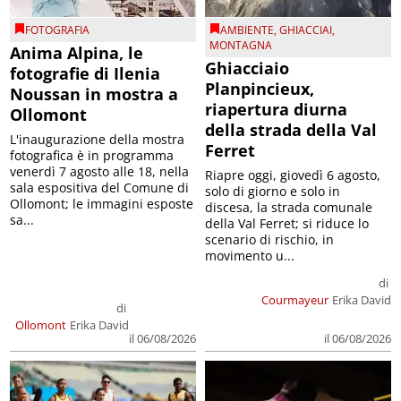
FOTOGRAFIA
AMBIENTE
,
GHIACCIAI
,
MONTAGNA
Anima Alpina, le
Ghiacciaio
fotografie di Ilenia
Planpincieux,
Noussan in mostra a
riapertura diurna
Ollomont
della strada della Val
L'inaugurazione della mostra
Ferret
fotografica è in programma
venerdì 7 agosto alle 18, nella
Riapre oggi, giovedì 6 agosto,
sala espositiva del Comune di
solo di giorno e solo in
Ollomont; le immagini esposte
discesa, la strada comunale
sa...
della Val Ferret; si riduce lo
scenario di rischio, in
movimento u...
di
Courmayeur
Erika David
di
Ollomont
Erika David
il 06/08/2026
il 06/08/2026