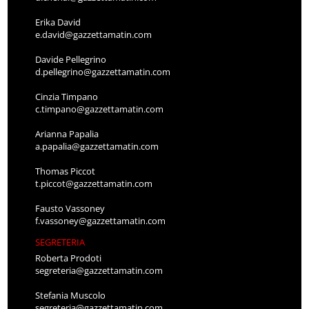
Erika David
e.david@gazzettamatin.com
Davide Pellegrino
d.pellegrino@gazzettamatin.com
Cinzia Timpano
c.timpano@gazzettamatin.com
Arianna Papalia
a.papalia@gazzettamatin.com
Thomas Piccot
t.piccot@gazzettamatin.com
Fausto Vassoney
f.vassoney@gazzettamatin.com
SEGRETERIA
Roberta Prodoti
segreteria@gazzettamatin.com
Stefania Muscolo
segreteria@gazzettamatin.com