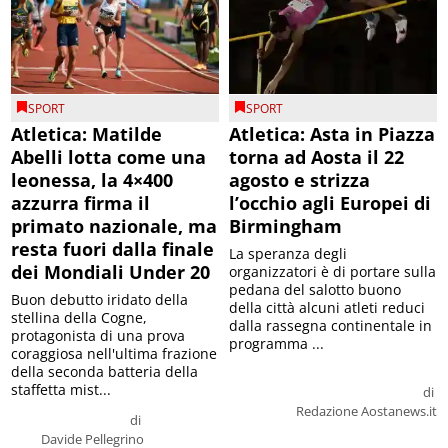
SPORT
SPORT
Atletica: Matilde
Atletica: Asta in Piazza
Abelli lotta come una
torna ad Aosta il 22
leonessa, la 4×400
agosto e strizza
azzurra firma il
l’occhio agli Europei di
primato nazionale, ma
Birmingham
resta fuori dalla finale
La speranza degli
dei Mondiali Under 20
organizzatori è di portare sulla
pedana del salotto buono
Buon debutto iridato della
della città alcuni atleti reduci
stellina della Cogne,
dalla rassegna continentale in
protagonista di una prova
programma ...
coraggiosa nell'ultima frazione
della seconda batteria della
staffetta mist...
di
Redazione Aostanews.it
di
Davide Pellegrino