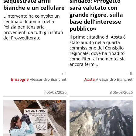
sequestrate armi
sindaco: «Progetto
bianche e un cellulare
sarà valutato con
grande rigore, sulla
L'intervento ha coinvolto un
base dell’interesse
centinaio di uomini della
Polizia penitenziaria,
pubblico»
provenienti da tutti gli istituti
Il primo cittadino di Aosta è
del Provveditorato
stato audito nella quarta
commissione del Consiglio
regionale, dove ha ribadito
come l'iter, al momento, sia
ancora ferm...
di
di
Brissogne
Alessandro Bianchet
Aosta
Alessandro Bianchet
il 06/08/2026
il 06/08/2026