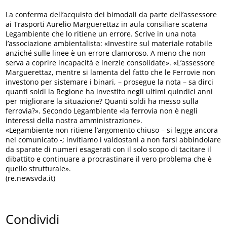
La conferma dell’acquisto dei bimodali da parte dell’assessore
ai Trasporti Aurelio Marguerettaz in aula consiliare scatena
Legambiente che lo ritiene un errore. Scrive in una nota
l’associazione ambientalista: «Investire sul materiale rotabile
anziché sulle linee è un errore clamoroso. A meno che non
serva a coprire incapacità e inerzie consolidate». «L’assessore
Marguerettaz, mentre si lamenta del fatto che le Ferrovie non
investono per sistemare i binari, – prosegue la nota – sa dirci
quanti soldi la Regione ha investito negli ultimi quindici anni
per migliorare la situazione? Quanti soldi ha messo sulla
ferrovia?». Secondo Legambiente «la ferrovia non è negli
interessi della nostra amministrazione».
«Legambiente non ritiene l’argomento chiuso – si legge ancora
nel comunicato -; invitiamo i valdostani a non farsi abbindolare
da sparate di numeri esagerati con il solo scopo di tacitare il
dibattito e continuare a procrastinare il vero problema che è
quello strutturale».
(re.newsvda.it)
Condividi