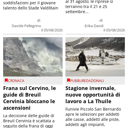
al 31 agosto; le riprese si
soddisfazioni per il giovane
terranno tra il 21 e 25
talento dello Stade Valdôtain
settembre...
di
di
Davide Pellegrino
Erika David
il 05/08/2026
il 05/08/2026
CRONACA
PUBBLIREDAZIONALI
Frana sul Cervino, le
Stagione invernale,
guide di Breuil
nuove opportunità di
Cervinia bloccano le
lavoro a La Thuile
ascensioni
Funivie Piccolo San Bernardo
apre le selezioni per addetti
La decisione delle guide di
alle casse, addetti alle piste,
Breuil Cervinia è scattata a
addetti agli impianti,
seguito della frana di oggi