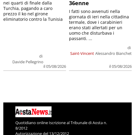
36enne
nei quarti di finale dalla
Turchia, pagando a caro
I fatti sono avvenuti nella
prezzo il ko nel girone
giornata di ieri nella cittadina
eliminatorio contro la Tunisia
termale, dove i carabinieri
erano stati allertati per un
uomo che disturbava i
passanti. ...
di
Saint-Vincent
Alessandro Bianchet
di
Davide Pellegrino
il 05/08/2026
il 05/08/2026
Quotidiano online Iscrizione al Tribunale di Aosta n.
8/2012
Autorizzazione del 13/12/2012