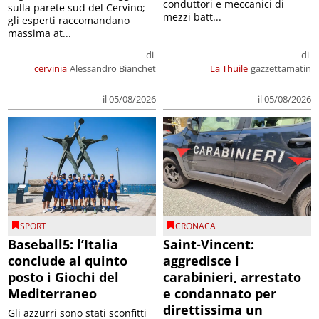
conduttori e meccanici di
sulla parete sud del Cervino;
mezzi batt...
gli esperti raccomandano
massima at...
di
di
cervinia
Alessandro Bianchet
La Thuile
gazzettamatin
il 05/08/2026
il 05/08/2026
SPORT
CRONACA
Baseball5: l’Italia
Saint-Vincent:
conclude al quinto
aggredisce i
posto i Giochi del
carabinieri, arrestato
Mediterraneo
e condannato per
direttissima un
Gli azzurri sono stati sconfitti