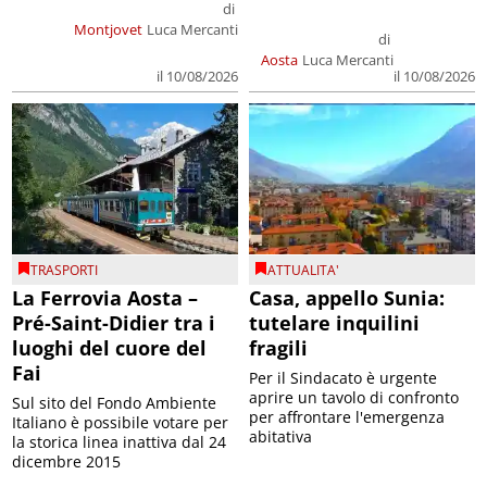
di
Montjovet
Luca Mercanti
di
Aosta
Luca Mercanti
il 10/08/2026
il 10/08/2026
TRASPORTI
ATTUALITA'
La Ferrovia Aosta –
Casa, appello Sunia:
Pré-Saint-Didier tra i
tutelare inquilini
luoghi del cuore del
fragili
Fai
Per il Sindacato è urgente
aprire un tavolo di confronto
Sul sito del Fondo Ambiente
per affrontare l'emergenza
Italiano è possibile votare per
abitativa
la storica linea inattiva dal 24
dicembre 2015