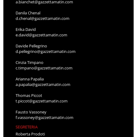
a.bianchet@gazzettamatin.com
Danila Chenal
d.chenal@gazzettamatin.com
Erika David
e.david@gazzettamatin.com
Davide Pellegrino
d.pellegrino@gazzettamatin.com
Cinzia Timpano
c.timpano@gazzettamatin.com
Arianna Papalia
a.papalia@gazzettamatin.com
Thomas Piccot
t.piccot@gazzettamatin.com
Fausto Vassoney
f.vassoney@gazzettamatin.com
SEGRETERIA
Roberta Prodoti