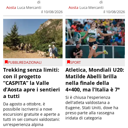
di
di
Aosta
Luca Mercanti
Aosta
Luca Mercanti
il 10/08/2026
il 10/08/2026
PUBBLIREDAZIONALI
SPORT
Trekking senza limiti:
Atletica, Mondiali U20:
con il progetto
Matilde Abelli brilla
“CASPITA” la Valle
nella finale della
d’Aosta apre i sentieri
4×400, ma l’Italia è 7ª
a tutti
Si è chiusa l'esperienza
dell'atleta valdostana a
Da agosto a ottobre, è
Eugene, Stati Uniti, dove ha
possibile iscriversi a nove
preso parte alla rassegna
escursioni gratuite e aperte a
iridata di categoria
tutti in sei comuni valdostani:
un'esperienza alpina