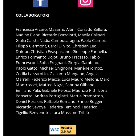
COLLABORATORI
Francesca Arcaro, Massimo Altini, Corrado Bellora,
Nadine Blanc, Riccardo Bortolotti, Manila Calipari,
Giulia Calisti, Nadia Camposaragna, Paolo Ciambi,
Filippo Clermont, Carol Di Vito, Christian Leo
Dufour, Christian Evaspasiano, Giuseppe Farinella,
Enrico Formento Dojot, Bruno Fracasso, Fabio
Francesconi, Sofia Fregnani, Giorgia Gambino,
Paolo Gatto, Michael Ghignone, Marlène Jorrioz,
Cecilia Lazzarotto, Giacomo Mangano, Angela
Marrelli, Federico Mecca, Luca Mauro Melloni, Marc
Montrosset, Matteo Nigra, Sabrina Olibano,
Emiliano Pala, Gabriele Peloso, Maurizio Pitti, Loris
Ponsetto, Andrea Portigliatti, Mattia Pramotton,
Deniel Pession, Raffaele Romano, Enrico Ruggeri,
Riccardo Savoye, Federica Tercinod, Federico
Tigellio Benvenuto, Luca Massimo Trifilò