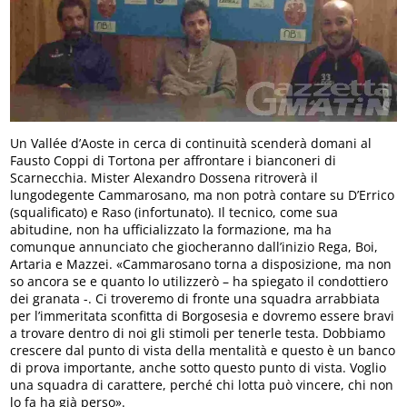
Un Vallée d’Aoste in cerca di continuità scenderà domani al
Fausto Coppi di Tortona per affrontare i bianconeri di
Scarnecchia. Mister Alexandro Dossena ritroverà il
lungodegente Cammarosano, ma non potrà contare su D’Errico
(squalificato) e Raso (infortunato). Il tecnico, come sua
abitudine, non ha ufficializzato la formazione, ma ha
comunque annunciato che giocheranno dall’inizio Rega, Boi,
Artaria e Mazzei. «Cammarosano torna a disposizione, ma non
so ancora se e quanto lo utilizzerò – ha spiegato il condottiero
dei granata -. Ci troveremo di fronte una squadra arrabbiata
per l’immeritata sconfitta di Borgosesia e dovremo essere bravi
a trovare dentro di noi gli stimoli per tenerle testa. Dobbiamo
crescere dal punto di vista della mentalità e questo è un banco
di prova importante, anche sotto questo punto di vista. Voglio
una squadra di carattere, perché chi lotta può vincere, chi non
lo fa ha già perso».