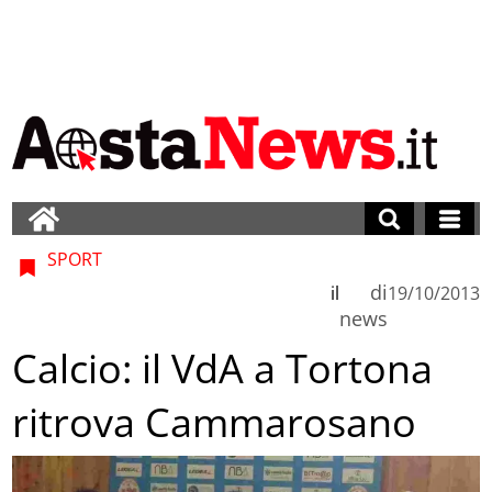
SPORT
di
il
19/10/2013
news
Calcio: il VdA a Tortona
ritrova Cammarosano