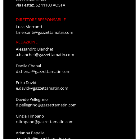
via Festaz, 52 11100 AOSTA
DIRETTORE RESPONSABILE
Luca Mercanti
l.mercanti@gazzettamatin.com
REDAZIONE
Alessandro Bianchet
a.bianchet@gazzettamatin.com
Danila Chenal
d.chenal@gazzettamatin.com
Erika David
e.david@gazzettamatin.com
Davide Pellegrino
d.pellegrino@gazzettamatin.com
Cinzia Timpano
c.timpano@gazzettamatin.com
Arianna Papalia
a.papalia@gazzettamatin.com