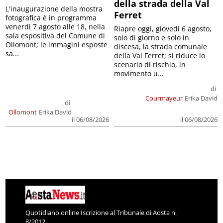
della strada della Val
L'inaugurazione della mostra
Ferret
fotografica è in programma
venerdì 7 agosto alle 18, nella
Riapre oggi, giovedì 6 agosto,
sala espositiva del Comune di
solo di giorno e solo in
Ollomont; le immagini esposte
discesa, la strada comunale
sa...
della Val Ferret; si riduce lo
scenario di rischio, in
movimento u...
di
Courmayeur
Erika David
di
Ollomont
Erika David
il 06/08/2026
il 06/08/2026
Quotidiano online Iscrizione al Tribunale di Aosta n.
8/2012