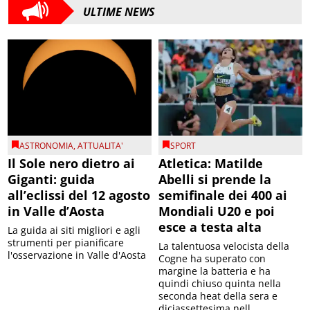
ULTIME NEWS
ASTRONOMIA
,
ATTUALITA'
SPORT
Il Sole nero dietro ai
Atletica: Matilde
Giganti: guida
Abelli si prende la
all’eclissi del 12 agosto
semifinale dei 400 ai
in Valle d’Aosta
Mondiali U20 e poi
esce a testa alta
La guida ai siti migliori e agli
strumenti per pianificare
La talentuosa velocista della
l'osservazione in Valle d'Aosta
Cogne ha superato con
margine la batteria e ha
quindi chiuso quinta nella
seconda heat della sera e
diciassettesima nell...