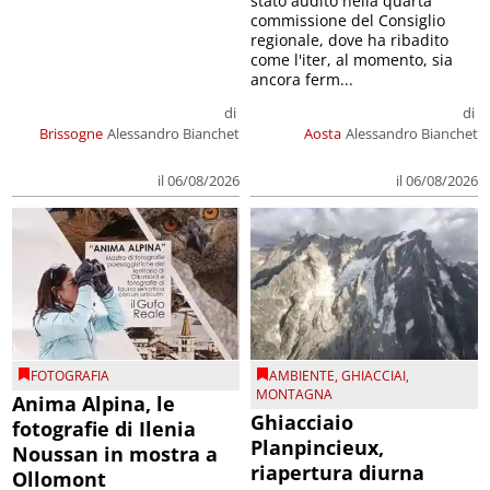
stato audito nella quarta
commissione del Consiglio
regionale, dove ha ribadito
come l'iter, al momento, sia
ancora ferm...
di
di
Brissogne
Alessandro Bianchet
Aosta
Alessandro Bianchet
il 06/08/2026
il 06/08/2026
FOTOGRAFIA
AMBIENTE
,
GHIACCIAI
,
MONTAGNA
Anima Alpina, le
Ghiacciaio
fotografie di Ilenia
Planpincieux,
Noussan in mostra a
riapertura diurna
Ollomont