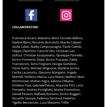
COLLABORATORI
Francesca Arcaro, Massimo Altini, Corrado Bellora,
Nadine Blanc, Riccardo Bortolotti, Manila Calipari,
Giulia Calisti, Nadia Camposaragna, Paolo Ciambi,
Filippo Clermont, Carol Di Vito, Christian Leo
Dufour, Christian Evaspasiano, Giuseppe Farinella,
Enrico Formento Dojot, Bruno Fracasso, Fabio
Francesconi, Sofia Fregnani, Giorgia Gambino,
Paolo Gatto, Michael Ghignone, Marlène Jorrioz,
Cecilia Lazzarotto, Giacomo Mangano, Angela
Marrelli, Federico Mecca, Luca Mauro Melloni, Marc
Montrosset, Matteo Nigra, Sabrina Olibano,
Emiliano Pala, Gabriele Peloso, Maurizio Pitti, Loris
Ponsetto, Andrea Portigliatti, Mattia Pramotton,
Deniel Pession, Raffaele Romano, Enrico Ruggeri,
Riccardo Savoye, Federica Tercinod, Federico
Tigellio Benvenuto, Luca Massimo Trifilò