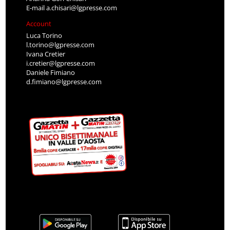
E-mail
a.chisari@lgpresse.com
Account
Luca Torino
l.torino@lgpresse.com
Ivana Cretier
i.cretier@lgpresse.com
Daniele Fimiano
d.fimiano@lgpresse.com