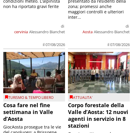
condizioni meteo. L'alpinista
presentato da residenti della
non ha riportato gravi ferite
zona; promessi anche
maggiori controlli e ulteriori
inter...
di
di
cervinia
Alessandro Bianchet
Aosta
Alessandro Bianchet
il 07/08/2026
il 07/08/2026
TURISMO & TEMPO LIBERO
ATTUALITA'
Cosa fare nel fine
Corpo forestale della
settimana in Valle
Valle d’Aosta: 12 nuovi
d’Aosta
agenti in servizio in 8
stazioni
GiocAosta prosegue tra le vie
del capoluogo; a Brissogne