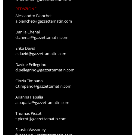
REDAZIONE
Alessandro Bianchet
a.bianchet@gazzettamatin.com
Danila Chenal
d.chenal@gazzettamatin.com
Erika David
e.david@gazzettamatin.com
Davide Pellegrino
d.pellegrino@gazzettamatin.com
Cinzia Timpano
c.timpano@gazzettamatin.com
Arianna Papalia
a.papalia@gazzettamatin.com
Thomas Piccot
t.piccot@gazzettamatin.com
Fausto Vassoney
f.vassoney@gazzettamatin.com