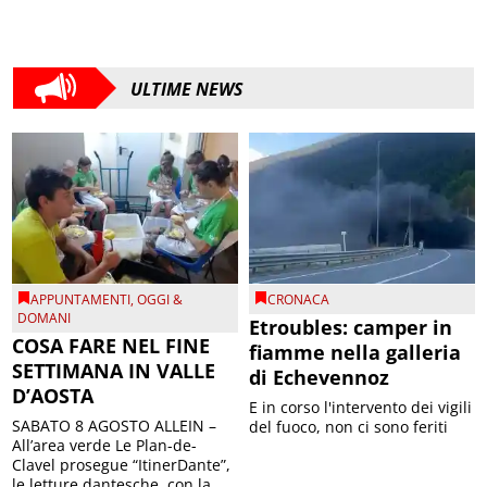
ULTIME NEWS
APPUNTAMENTI
,
OGGI &
CRONACA
DOMANI
Etroubles: camper in
COSA FARE NEL FINE
fiamme nella galleria
SETTIMANA IN VALLE
di Echevennoz
D’AOSTA
E in corso l'intervento dei vigili
SABATO 8 AGOSTO ALLEIN –
del fuoco, non ci sono feriti
All’area verde Le Plan-de-
Clavel prosegue “ItinerDante”,
le letture dantesche, con la