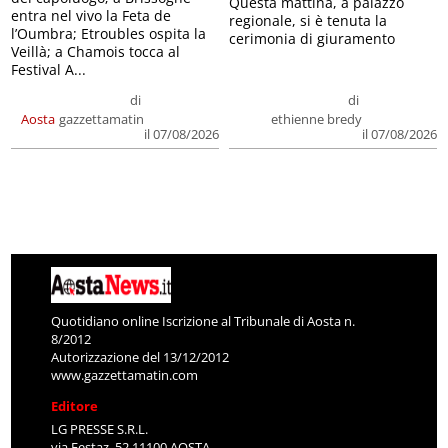
Questa mattina, a palazzo
entra nel vivo la Feta de
regionale, si è tenuta la
l’Oumbra; Etroubles ospita la
cerimonia di giuramento
Veillà; a Chamois tocca al
Festival A...
di
di
Aosta
gazzettamatin
ethienne bredy
il 07/08/2026
il 07/08/2026
Quotidiano online Iscrizione al Tribunale di Aosta n.
8/2012
Autorizzazione del 13/12/2012
www.gazzettamatin.com
Editore
LG PRESSE S.R.L.
via Festaz, 52 11100 AOSTA