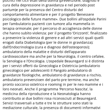
psichici nei cicli vitali della donna (prevenzione, diagnosi e
cura della depressione in gravidanza e nel periodo post
partum)e per la presenza del Centro disturbi del
comportamento alimentare e per il progetto ‘Benessere
psicologico delle future mamme». Due bollini all’ospdale Parini
per l’ambulatorio pazienti con tumore alla mammella in
terapia ormonale; per il percorso di accoglienza delle donne
che hanno subìto violenza; per il progetto ‘Orizzonti’, finalizzato
a prevenire la violenza di genere e ad altri servizi quali quelli
erogati dalla Diabetologia (per le donne in gravidanza);
dall’Endocrinologia (cura e diagnosi dell’osteoporosi);
ambulatorio della malattie e disturbi dell’apparato
cardiovascolare ma anche per la Neurologia, il centro cefalee,
la Senologia e l’Oncologia. L’ospedale Beauregard si è distinta
per i servizi offerti da Ginecologia e Ostetricia (ambulatorio
ginecologico per adolescenti Il Pangolo ambulatorio di
gravidanze fisiologiche, ambulatorio di gravidanze a rischio,
ambulatorio prevenzioen del parto pre termine, ma anche
pronto soccorso ostetrico e rooming in per le neo mamme e i
loro neonati. Anche il programma ‘Percorso Nascita’, la
medicina della riproduzione e la Neonatologia hanno
contribuito ai due bollini rosa riconosciuti al Beauregard.
Servizi trasversali a tutte e tre le strutture sono stati la
mediazione culturale, la presenza di documenti informativi