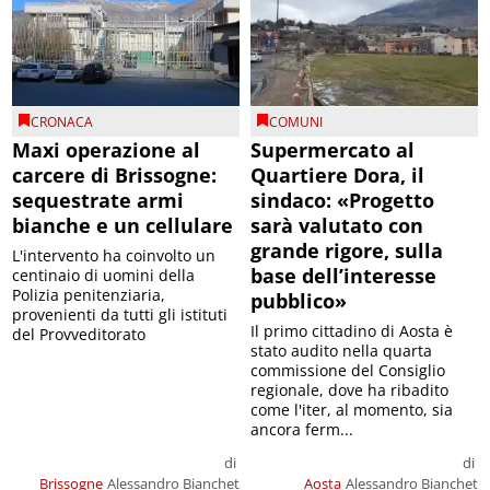
CRONACA
COMUNI
Maxi operazione al
Supermercato al
carcere di Brissogne:
Quartiere Dora, il
sequestrate armi
sindaco: «Progetto
bianche e un cellulare
sarà valutato con
grande rigore, sulla
L'intervento ha coinvolto un
base dell’interesse
centinaio di uomini della
Polizia penitenziaria,
pubblico»
provenienti da tutti gli istituti
Il primo cittadino di Aosta è
del Provveditorato
stato audito nella quarta
commissione del Consiglio
regionale, dove ha ribadito
come l'iter, al momento, sia
ancora ferm...
di
di
Brissogne
Alessandro Bianchet
Aosta
Alessandro Bianchet