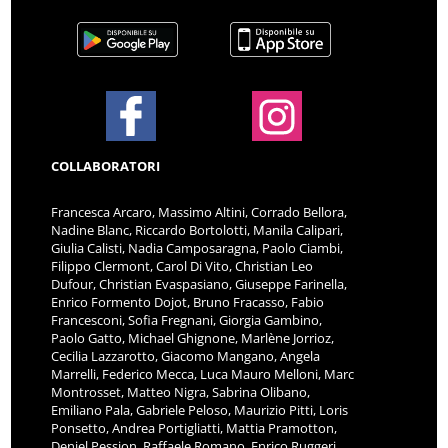
COLLABORATORI
Francesca Arcaro, Massimo Altini, Corrado Bellora,
Nadine Blanc, Riccardo Bortolotti, Manila Calipari,
Giulia Calisti, Nadia Camposaragna, Paolo Ciambi,
Filippo Clermont, Carol Di Vito, Christian Leo
Dufour, Christian Evaspasiano, Giuseppe Farinella,
Enrico Formento Dojot, Bruno Fracasso, Fabio
Francesconi, Sofia Fregnani, Giorgia Gambino,
Paolo Gatto, Michael Ghignone, Marlène Jorrioz,
Cecilia Lazzarotto, Giacomo Mangano, Angela
Marrelli, Federico Mecca, Luca Mauro Melloni, Marc
Montrosset, Matteo Nigra, Sabrina Olibano,
Emiliano Pala, Gabriele Peloso, Maurizio Pitti, Loris
Ponsetto, Andrea Portigliatti, Mattia Pramotton,
Deniel Pession, Raffaele Romano, Enrico Ruggeri,