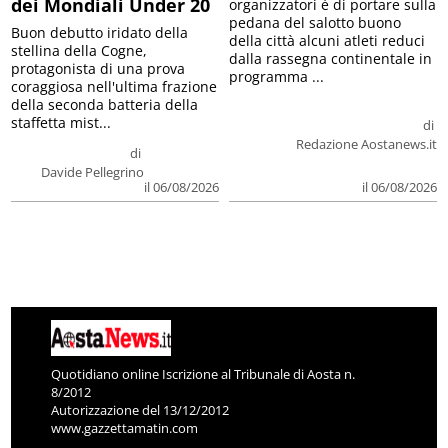
dei Mondiali Under 20
organizzatori è di portare sulla
pedana del salotto buono
Buon debutto iridato della
della città alcuni atleti reduci
stellina della Cogne,
dalla rassegna continentale in
protagonista di una prova
programma ...
coraggiosa nell'ultima frazione
della seconda batteria della
staffetta mist...
di
Redazione Aostanews.it
di
Davide Pellegrino
il 06/08/2026
il 06/08/2026
Quotidiano online Iscrizione al Tribunale di Aosta n.
8/2012
Autorizzazione del 13/12/2012
www.gazzettamatin.com