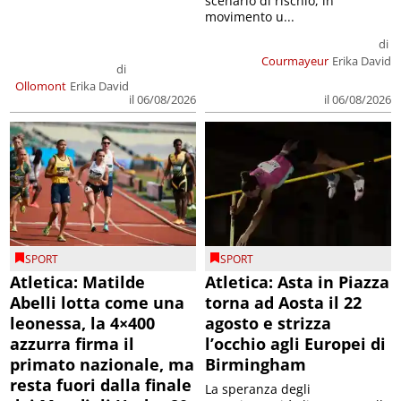
scenario di rischio, in
movimento u...
di
Courmayeur
Erika David
di
Ollomont
Erika David
il 06/08/2026
il 06/08/2026
SPORT
SPORT
Atletica: Matilde
Atletica: Asta in Piazza
Abelli lotta come una
torna ad Aosta il 22
leonessa, la 4×400
agosto e strizza
azzurra firma il
l’occhio agli Europei di
primato nazionale, ma
Birmingham
resta fuori dalla finale
La speranza degli