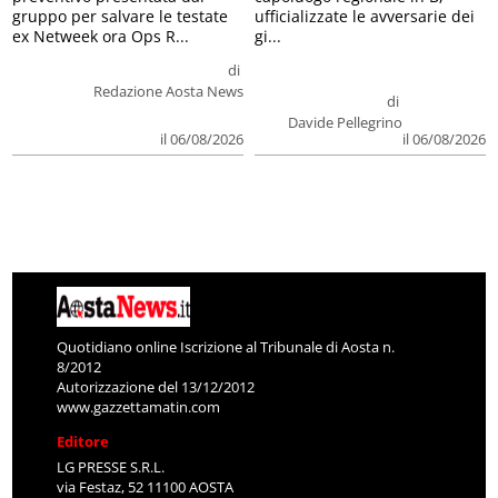
gruppo per salvare le testate
ufficializzate le avversarie dei
ex Netweek ora Ops R...
gi...
di
Redazione Aosta News
di
Davide Pellegrino
il 06/08/2026
il 06/08/2026
Quotidiano online Iscrizione al Tribunale di Aosta n.
8/2012
Autorizzazione del 13/12/2012
www.gazzettamatin.com
Editore
LG PRESSE S.R.L.
via Festaz, 52 11100 AOSTA