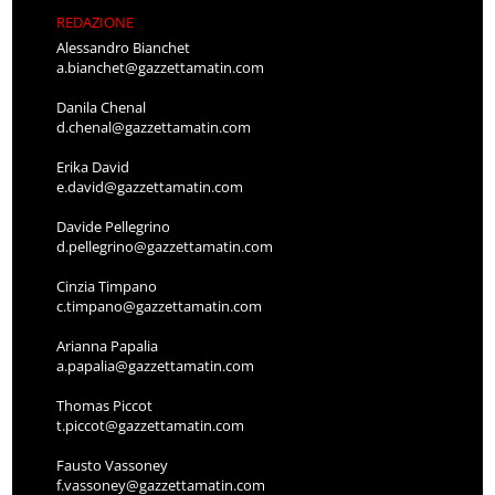
REDAZIONE
Alessandro Bianchet
a.bianchet@gazzettamatin.com
Danila Chenal
d.chenal@gazzettamatin.com
Erika David
e.david@gazzettamatin.com
Davide Pellegrino
d.pellegrino@gazzettamatin.com
Cinzia Timpano
c.timpano@gazzettamatin.com
Arianna Papalia
a.papalia@gazzettamatin.com
Thomas Piccot
t.piccot@gazzettamatin.com
Fausto Vassoney
f.vassoney@gazzettamatin.com