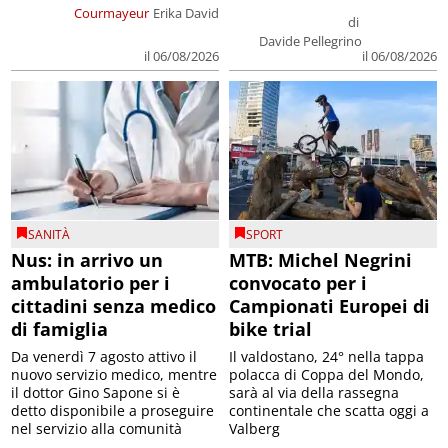
Courmayeur
Erika David
di
Davide Pellegrino
il 06/08/2026
il 06/08/2026
SANITÀ
SPORT
Nus: in arrivo un
MTB: Michel Negrini
ambulatorio per i
convocato per i
cittadini senza medico
Campionati Europei di
di famiglia
bike trial
Da venerdì 7 agosto attivo il
Il valdostano, 24° nella tappa
nuovo servizio medico, mentre
polacca di Coppa del Mondo,
il dottor Gino Sapone si è
sarà al via della rassegna
detto disponibile a proseguire
continentale che scatta oggi a
nel servizio alla comunità
Valberg