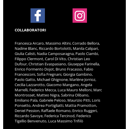
COLLABORATORI
Francesca Arcaro, Massimo Altini, Corrado Bellora,
Nadine Blanc, Riccardo Bortolotti, Manila Calipari,
Giulia Calisti, Nadia Camposaragna, Paolo Ciambi,
Filippo Clermont, Carol Di Vito, Christian Leo
Dufour, Christian Evaspasiano, Giuseppe Farinella,
Enrico Formento Dojot, Bruno Fracasso, Fabio
Francesconi, Sofia Fregnani, Giorgia Gambino,
Paolo Gatto, Michael Ghignone, Marlène Jorrioz,
Cecilia Lazzarotto, Giacomo Mangano, Angela
Marrelli, Federico Mecca, Luca Mauro Melloni, Marc
Montrosset, Matteo Nigra, Sabrina Olibano,
Emiliano Pala, Gabriele Peloso, Maurizio Pitti, Loris
Ponsetto, Andrea Portigliatti, Mattia Pramotton,
Deniel Pession, Raffaele Romano, Enrico Ruggeri,
Riccardo Savoye, Federica Tercinod, Federico
Tigellio Benvenuto, Luca Massimo Trifilò