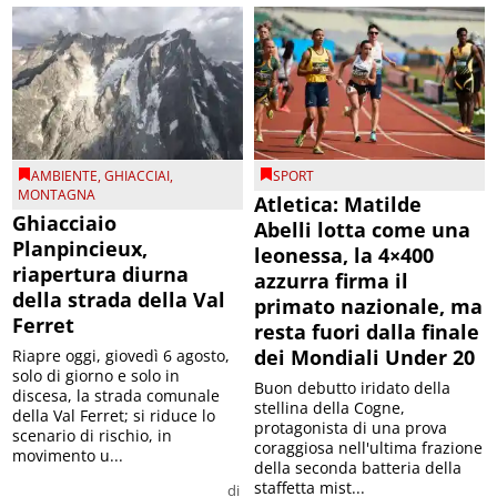
AMBIENTE
,
GHIACCIAI
,
SPORT
MONTAGNA
Atletica: Matilde
Ghiacciaio
Abelli lotta come una
Planpincieux,
leonessa, la 4×400
riapertura diurna
azzurra firma il
della strada della Val
primato nazionale, ma
Ferret
resta fuori dalla finale
dei Mondiali Under 20
Riapre oggi, giovedì 6 agosto,
solo di giorno e solo in
Buon debutto iridato della
discesa, la strada comunale
stellina della Cogne,
della Val Ferret; si riduce lo
protagonista di una prova
scenario di rischio, in
coraggiosa nell'ultima frazione
movimento u...
della seconda batteria della
staffetta mist...
di