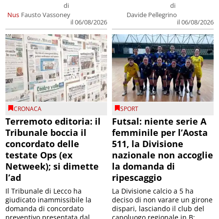
di
di
Nus
Fausto Vassoney
Davide Pellegrino
il 06/08/2026
il 06/08/2026
CRONACA
SPORT
Terremoto editoria: il
Futsal: niente serie A
Tribunale boccia il
femminile per l’Aosta
concordato delle
511, la Divisione
testate Ops (ex
nazionale non accoglie
Netweek); si dimette
la domanda di
l’ad
ripescaggio
Il Tribunale di Lecco ha
La Divisione calcio a 5 ha
giudicato inammissibile la
deciso di non varare un girone
domanda di concordato
dispari, lasciando il club del
preventivo presentata dal
capoluogo regionale in B;