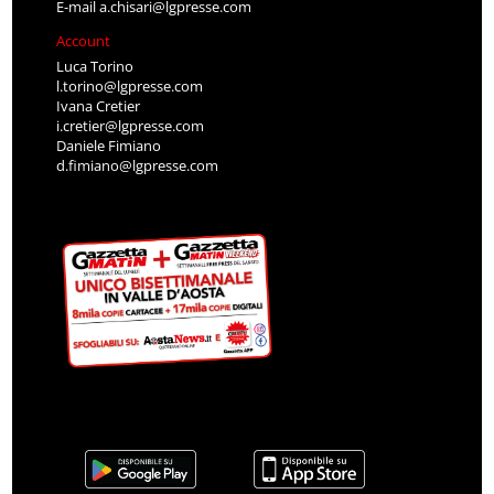
E-mail
a.chisari@lgpresse.com
Account
Luca Torino
l.torino@lgpresse.com
Ivana Cretier
i.cretier@lgpresse.com
Daniele Fimiano
d.fimiano@lgpresse.com