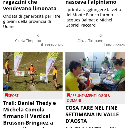
ragazzini che
nasceva l’alpinismo
vendevano limonata
I primi a raggiungere la vetta
del Monte Bianco furono
Ondata di generosità per i tre
Jacques Balmat e Michel
giovani della provincia di
Gabriel Paccard
Udine
di
di
Cinzia Timpano
Cinzia Timpano
il 08/08/2026
il 08/08/2026
SPORT
APPUNTAMENTI
,
OGGI &
DOMANI
Trail: Daniel Thedy e
COSA FARE NEL FINE
Michela Comola
SETTIMANA IN VALLE
firmano il Vertical
D’AOSTA
Brusson-Bringuez a