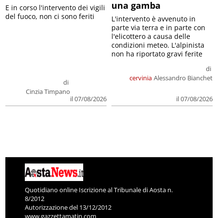
una gamba
E in corso l'intervento dei vigili
del fuoco, non ci sono feriti
L'intervento è avvenuto in
parte via terra e in parte con
l'elicottero a causa delle
condizioni meteo. L'alpinista
non ha riportato gravi ferite
di
cervinia
Alessandro Bianchet
di
Cinzia Timpano
il 07/08/2026
il 07/08/2026
Quotidiano online Iscrizione al Tribunale di Aosta n.
8/2012
Autorizzazione del 13/12/2012
www.gazzettamatin.com