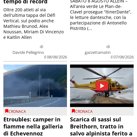
tempo di record
SABATO 8 AGOSTO ALLEIN –
All’area verde Le Plan-de-
Oltre 200 atleti al via
Clavel prosegue “ItinerDante”,
dell'ultima tappa del Défì
le letture dantesche, con la
Vertical, sul podio anche
partecipazione di Antonello
Mathieu Brunod, Alex
Pistritto (...
Noussan, Miriam Di Vincenzo
e Kaitlin Allen
di
di
Davide Pellegrino
gazzettamatin
il 08/08/2026
il 07/08/2026
CRONACA
CRONACA
Etroubles: camper in
Scarica di sassi sul
fiamme nella galleria
Breithorn, tratto in
di Echevennoz
salvo alpinista ferito a