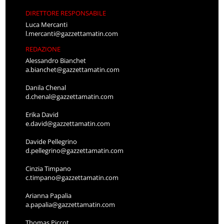
DIRETTORE RESPONSABILE
Luca Mercanti
l.mercanti@gazzettamatin.com
REDAZIONE
Alessandro Bianchet
a.bianchet@gazzettamatin.com
Danila Chenal
d.chenal@gazzettamatin.com
Erika David
e.david@gazzettamatin.com
Davide Pellegrino
d.pellegrino@gazzettamatin.com
Cinzia Timpano
c.timpano@gazzettamatin.com
Arianna Papalia
a.papalia@gazzettamatin.com
Thomas Piccot