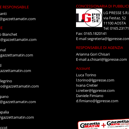
CONCESSIONARIA DI PUBBLIC
E RESPONSABILE
LG PRESSE S.R.
anti
via Festaz, 52
i@gazzettamatin.com
11100 AOSTA
NE
Tel: 0165.2317
Fax: 0165.1820141
o Bianchet
E-mail
segreteria@lgpresse.co
t@gazzettamatin.com
RESPONSABILE DI AGENZIA
enal
Arianna Gori Chisari
gazzettamatin.com
E-mail
a.chisari@lgpresse.com
d
Account
azzettamatin.com
Luca Torino
l.torino@lgpresse.com
legrino
Ivana Cretier
ino@gazzettamatin.com
i.cretier@lgpresse.com
Daniele Fimiano
mpano
d.fimiano@lgpresse.com
o@gazzettamatin.com
apalia
@gazzettamatin.com
ccot