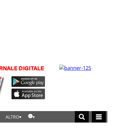
ALTRO
licca per leggere tutte le