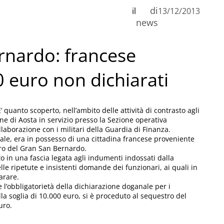
di
il
13/12/2013
n
news
rnardo: francese
C
0 euro non dichiarati
quanto scoperto, nell’ambito delle attività di contrasto agli
ogane di Aosta in servizio presso la Sezione operativa
llaborazione con i militari della Guardia di Finanza.
nale, era in possesso di una cittadina francese proveniente
foro del Gran San Bernardo.
to in una fascia legata agli indumenti indossati dalla
elle ripetute e insistenti domande dei funzionari, ai quali in
arare.
e l’obbligatorietà della dichiarazione doganale per i
la soglia di 10.000 euro, si è proceduto al sequestro del
uro.