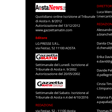
DIRETTOR
Luca Merc
l.mercant
Quotidiano online Iscrizione al Tribunale
di Aosta n. 8/2012
REDAZIO
Autorizzazione del 13/12/2012
Alessandr
www.gazzettamatin.com
a.bianche
Editore
Danila Ch
LG PRESSE S.R.L.
d.chenal@
via Festaz, 52 11100 AOSTA
Erika Davi
e.david@g
Settimanale del Lunedì. Iscrizione al
Tribunale di Aosta n. 9/2002
Davide Pel
Autorizzazione del 20/05/2002
d.pellegr
Cinzia Ti
c.timpan
Settimanale del Sabato. Iscrizione al
Tribunale di Aosta n.4 del 4/10/2016
Arianna P
a.papalia
REDAZIONE
via Festaz, 52 - 11100 Aosta
Thomas Pi