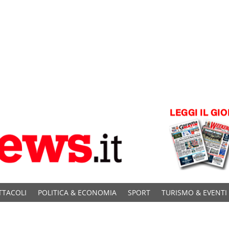
TTACOLI
POLITICA & ECONOMIA
SPORT
TURISMO & EVENTI
C