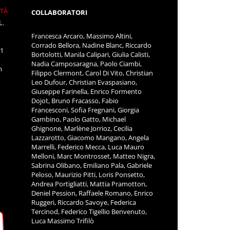
ITÀ
COLLABORATORI
L.
Francesca Arcaro, Massimo Altini,
Corrado Bellora, Nadine Blanc, Riccardo
11
Bortolotti, Manila Calipari, Giulia Calisti,
Nadia Camposaragna, Paolo Ciambi,
m
Filippo Clermont, Carol Di Vito, Christian
Leo Dufour, Christian Evaspasiano,
Giuseppe Farinella, Enrico Formento
Dojot, Bruno Fracasso, Fabio
Francesconi, Sofia Fregnani, Giorgia
Gambino, Paolo Gatto, Michael
Ghignone, Marlène Jorrioz, Cecilia
Lazzarotto, Giacomo Mangano, Angela
Marrelli, Federico Mecca, Luca Mauro
Melloni, Marc Montrosset, Matteo Nigra,
Sabrina Olibano, Emiliano Pala, Gabriele
Peloso, Maurizio Pitti, Loris Ponsetto,
Andrea Portigliatti, Mattia Pramotton,
Deniel Pession, Raffaele Romano, Enrico
Ruggeri, Riccardo Savoye, Federica
Tercinod, Federico Tigellio Benvenuto,
Luca Massimo Trifilò