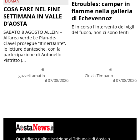
DOMANI
Etroubles: camper in
COSA FARE NEL FINE
fiamme nella galleria
SETTIMANA IN VALLE
di Echevennoz
D’AOSTA
E in corso l'intervento dei vigili
SABATO 8 AGOSTO ALLEIN –
del fuoco, non ci sono feriti
All’area verde Le Plan-de-
Clavel prosegue “ItinerDante”,
le letture dantesche, con la
partecipazione di Antonello
Pistritto (...
di
di
gazzettamatin
Cinzia Timpano
il 07/08/2026
il 07/08/2026
Quotidiano online Iscrizione al Tribunale di Aosta n.