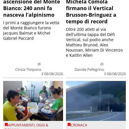
ascensione del Monte
Michela Comola
Bianco: 240 anni fa
firmano il Vertical
nasceva l’alpinismo
Brusson-Bringuez a
tempo di record
I primi a raggiungere la vetta
del Monte Bianco furono
Oltre 200 atleti al via
Jacques Balmat e Michel
dell'ultima tappa del Défì
Gabriel Paccard
Vertical, sul podio anche
Mathieu Brunod, Alex
Noussan, Miriam Di Vincenzo
e Kaitlin Allen
di
di
Cinzia Timpano
Davide Pellegrino
il 08/08/2026
il 08/08/2026
APPUNTAMENTI
,
OGGI &
CRONACA