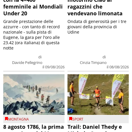
femminile ai Mondiali
ragazzini che
Under 20
vendevano limonata
Grande prestazione delle
Ondata di generosità per i tre
azzurre - con tanto di record
giovani della provincia di
nazionale - sulla pista di
Udine
Eugene, la gara per l'oro alle
23.42 (ora italiana) di questa
notte
di
di
Davide Pellegrino
Cinzia Timpano
il 09/08/2026
il 08/08/2026
MONTAGNA
SPORT
8 agosto 1786, la prima
Trail: Daniel Thedy e