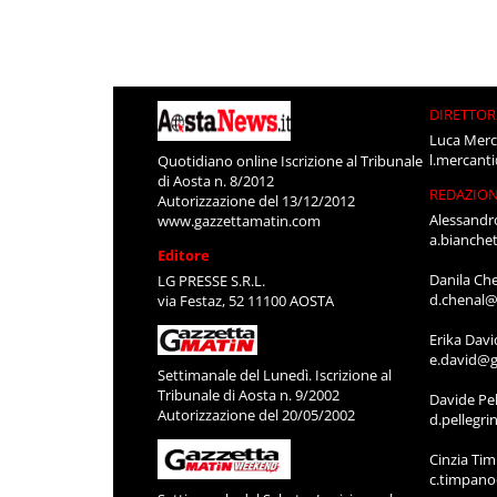
DIRETTOR
Luca Merc
l.mercant
Quotidiano online Iscrizione al Tribunale
di Aosta n. 8/2012
REDAZIO
Autorizzazione del 13/12/2012
Alessandr
www.gazzettamatin.com
a.bianche
Editore
Danila Ch
LG PRESSE S.R.L.
d.chenal@
via Festaz, 52 11100 AOSTA
Erika Davi
e.david@g
Settimanale del Lunedì. Iscrizione al
Tribunale di Aosta n. 9/2002
Davide Pel
Autorizzazione del 20/05/2002
d.pellegr
Cinzia Ti
c.timpan