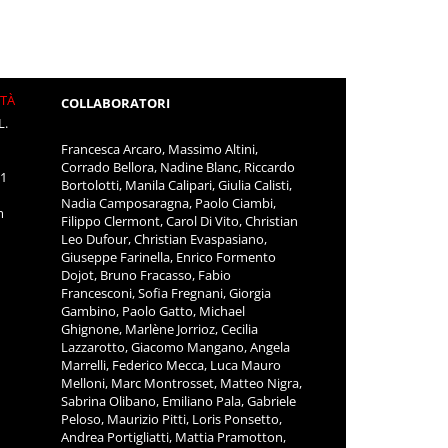
ITÀ
COLLABORATORI
L.
Francesca Arcaro, Massimo Altini,
Corrado Bellora, Nadine Blanc, Riccardo
11
Bortolotti, Manila Calipari, Giulia Calisti,
Nadia Camposaragna, Paolo Ciambi,
m
Filippo Clermont, Carol Di Vito, Christian
Leo Dufour, Christian Evaspasiano,
Giuseppe Farinella, Enrico Formento
Dojot, Bruno Fracasso, Fabio
Francesconi, Sofia Fregnani, Giorgia
Gambino, Paolo Gatto, Michael
Ghignone, Marlène Jorrioz, Cecilia
Lazzarotto, Giacomo Mangano, Angela
Marrelli, Federico Mecca, Luca Mauro
Melloni, Marc Montrosset, Matteo Nigra,
Sabrina Olibano, Emiliano Pala, Gabriele
Peloso, Maurizio Pitti, Loris Ponsetto,
Andrea Portigliatti, Mattia Pramotton,