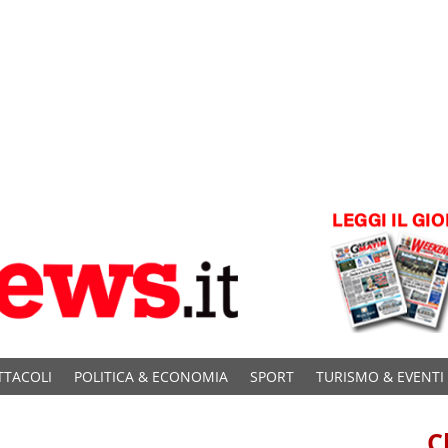
TTACOLI
POLITICA & ECONOMIA
SPORT
TURISMO & EVENTI
C