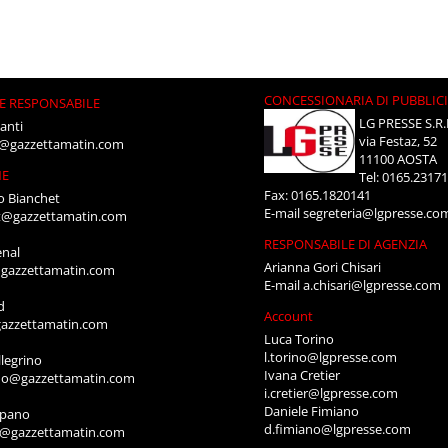
CONCESSIONARIA DI PUBBLIC
E RESPONSABILE
LG PRESSE S.R.
anti
via Festaz, 52
i@gazzettamatin.com
11100 AOSTA
NE
Tel: 0165.2317
Fax: 0165.1820141
o Bianchet
E-mail
segreteria@lgpresse.co
t@gazzettamatin.com
RESPONSABILE DI AGENZIA
enal
Arianna Gori Chisari
gazzettamatin.com
E-mail
a.chisari@lgpresse.com
d
Account
azzettamatin.com
Luca Torino
l.torino@lgpresse.com
legrino
Ivana Cretier
ino@gazzettamatin.com
i.cretier@lgpresse.com
Daniele Fimiano
mpano
d.fimiano@lgpresse.com
o@gazzettamatin.com