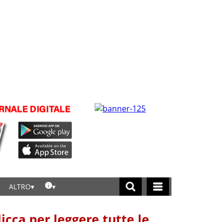
ALTRO
licca per leggere tutte le