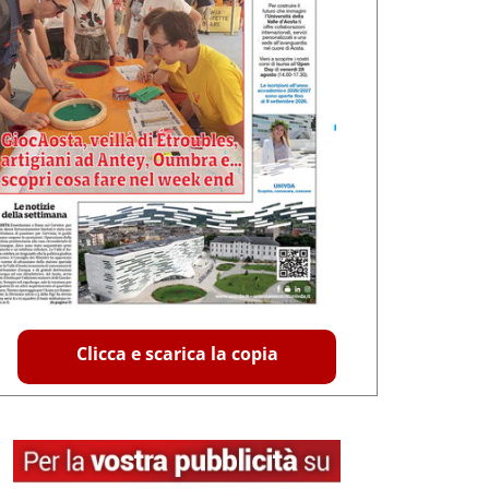
Clicca e scarica la copia