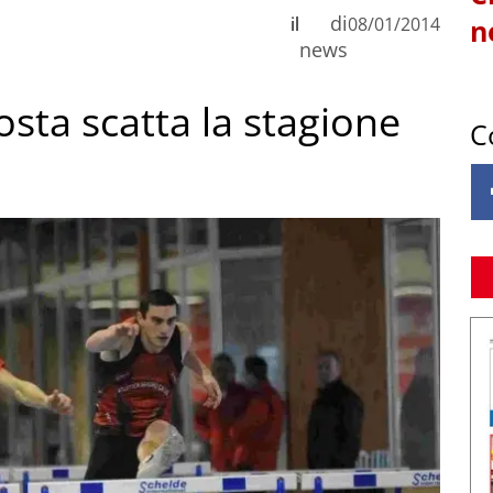
di
il
08/01/2014
n
news
osta scatta la stagione
C