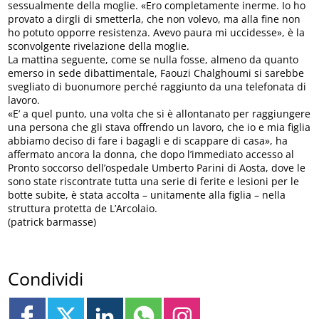
sessualmente della moglie. «Ero completamente inerme. Io ho
provato a dirgli di smetterla, che non volevo, ma alla fine non
ho potuto opporre resistenza. Avevo paura mi uccidesse», è la
sconvolgente rivelazione della moglie.
La mattina seguente, come se nulla fosse, almeno da quanto
emerso in sede dibattimentale, Faouzi Chalghoumi si sarebbe
svegliato di buonumore perché raggiunto da una telefonata di
lavoro.
«E’ a quel punto, una volta che si è allontanato per raggiungere
una persona che gli stava offrendo un lavoro, che io e mia figlia
abbiamo deciso di fare i bagagli e di scappare di casa», ha
affermato ancora la donna, che dopo l’immediato accesso al
Pronto soccorso dell’ospedale Umberto Parini di Aosta, dove le
sono state riscontrate tutta una serie di ferite e lesioni per le
botte subite, è stata accolta – unitamente alla figlia – nella
struttura protetta de L’Arcolaio.
(patrick barmasse)
Condividi