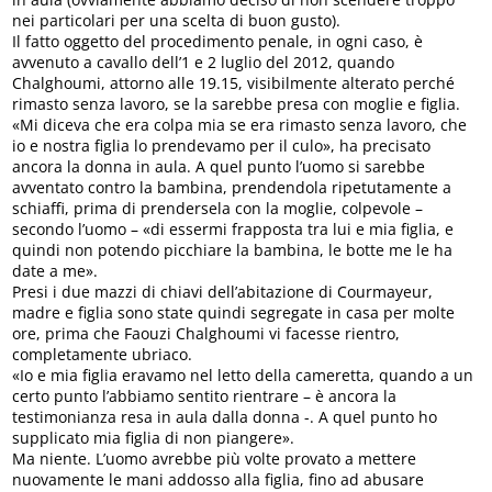
nei particolari per una scelta di buon gusto).
Il fatto oggetto del procedimento penale, in ogni caso, è
avvenuto a cavallo dell’1 e 2 luglio del 2012, quando
Chalghoumi, attorno alle 19.15, visibilmente alterato perché
rimasto senza lavoro, se la sarebbe presa con moglie e figlia.
«Mi diceva che era colpa mia se era rimasto senza lavoro, che
io e nostra figlia lo prendevamo per il culo», ha precisato
ancora la donna in aula. A quel punto l’uomo si sarebbe
avventato contro la bambina, prendendola ripetutamente a
schiaffi, prima di prendersela con la moglie, colpevole –
secondo l’uomo – «di essermi frapposta tra lui e mia figlia, e
quindi non potendo picchiare la bambina, le botte me le ha
date a me».
Presi i due mazzi di chiavi dell’abitazione di Courmayeur,
madre e figlia sono state quindi segregate in casa per molte
ore, prima che Faouzi Chalghoumi vi facesse rientro,
completamente ubriaco.
«Io e mia figlia eravamo nel letto della cameretta, quando a un
certo punto l’abbiamo sentito rientrare – è ancora la
testimonianza resa in aula dalla donna -. A quel punto ho
supplicato mia figlia di non piangere».
Ma niente. L’uomo avrebbe più volte provato a mettere
nuovamente le mani addosso alla figlia, fino ad abusare