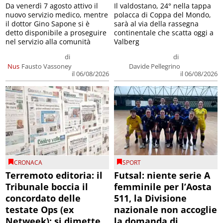
Da venerdì 7 agosto attivo il
Il valdostano, 24° nella tappa
nuovo servizio medico, mentre
polacca di Coppa del Mondo,
il dottor Gino Sapone si è
sarà al via della rassegna
detto disponibile a proseguire
continentale che scatta oggi a
nel servizio alla comunità
Valberg
di
di
Nus
Fausto Vassoney
Davide Pellegrino
il 06/08/2026
il 06/08/2026
CRONACA
SPORT
Terremoto editoria: il
Futsal: niente serie A
Tribunale boccia il
femminile per l’Aosta
concordato delle
511, la Divisione
testate Ops (ex
nazionale non accoglie
Netweek); si dimette
la domanda di