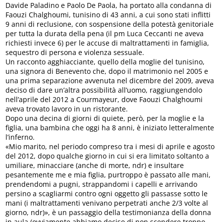
Davide Paladino e Paolo De Paola, ha portato alla condanna di
Faouzi Chalghoumi, tunisino di 43 anni, a cui sono stati inflitti
9 anni di reclusione, con sospensione della potestà genitoriale
per tutta la durata della pena (il pm Luca Ceccanti ne aveva
richiesti invece 6) per le accuse di maltrattamenti in famiglia,
sequestro di persona e violenza sessuale.
Un racconto agghiacciante, quello della moglie del tunisino,
una signora di Benevento che, dopo il matrimonio nel 2005 e
una prima separazione avvenuta nel dicembre del 2009, aveva
deciso di dare un’altra possibilità all’uomo, raggiungendolo
nell’aprile del 2012 a Courmayeur, dove Faouzi Chalghoumi
aveva trovato lavoro in un ristorante.
Dopo una decina di giorni di quiete, però, per la moglie e la
figlia, una bambina che oggi ha 8 anni, è iniziato letteralmente
l’inferno.
«Mio marito, nel periodo compreso tra i mesi di aprile e agosto
del 2012, dopo qualche giorno in cui si era limitato soltanto a
umiliare, minacciare (anche di morte, ndr) e insultare
pesantemente me e mia figlia, purtroppo è passato alle mani,
prendendomi a pugni, strappandomi i capelli e arrivando
persino a scagliarmi contro ogni oggetto gli passasse sotto le
mani (i maltrattamenti venivano perpetrati anche 2/3 volte al
giorno, ndr)», è un passaggio della testimonianza della donna
in aula (ovviamente abbiamo deciso di non scendere troppo