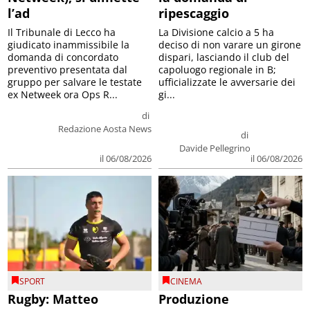
l’ad
ripescaggio
Il Tribunale di Lecco ha
La Divisione calcio a 5 ha
giudicato inammissibile la
deciso di non varare un girone
domanda di concordato
dispari, lasciando il club del
preventivo presentata dal
capoluogo regionale in B;
gruppo per salvare le testate
ufficializzate le avversarie dei
ex Netweek ora Ops R...
gi...
di
Redazione Aosta News
di
Davide Pellegrino
il 06/08/2026
il 06/08/2026
SPORT
CINEMA
Rugby: Matteo
Produzione