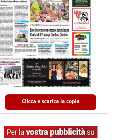
Clicca e scarica la copia