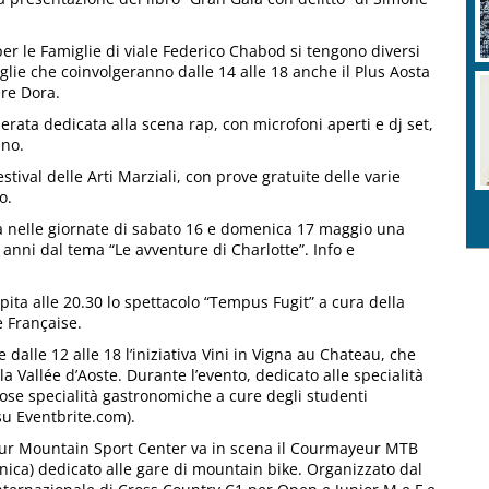
per le Famiglie di viale Federico Chabod si tengono diversi
miglie che coinvolgeranno dalle 14 alle 18 anche il Plus Aosta
ere Dora.
serata dedicata alla scena rap, con microfoni aperti e dj set,
ino.
estival delle Arti Marziali, con prove gratuite delle varie
o.
za nelle giornate di sabato 16 e domenica 17 maggio una
 anni dal tema “Le avventure di Charlotte”. Info e
ita alle 20.30 lo spettacolo “Tempus Fugit” a cura della
e Française.
dalle 12 alle 18 l’iniziativa Vini in Vigna au Chateau, che
la Vallée d’Aoste. Durante l’evento, dedicato alle specialità
tose specialità gastronomiche a cure degli studenti
su Eventbrite.com).
ur Mountain Sport Center va in scena il Courmayeur MTB
ca) dedicato alle gare di mountain bike. Organizzato dal