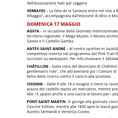
dell’associazione Nati per Leggere.
VERRAYES
– La Feta de la Sarieula entra nel vivo a 
Villaggio”, accompagnata dall’elezione di Miss e Mis
DOMENICA 17 MAGGIO
AOSTA
– In occasione della Giornata internazionale
territorio regionale: il Mega Museo, il Museo archeol
Savoia e il Castello Gamba.
ANTEY-SAINT-ANDRÉ
– Al centro sportivo in località 
competitiva inserita nel programma del Pink Trail F
Iscrizioni su wedosport. Per info chiamare il 34544
CHÂTILLON
– Dalla zona del Municipio di Châtillon 
gentleman’s ride”, che attraverserà poi i Comuni di 
tema della ricerca contro il cancro alla prostata.
ISSOGNE
– Dalle 9 alle 18 a Issogne si tiene la rass
piazza del castello ospita un mercatino, mentre pre
Alle 15 spazio anche a una caccia al tesoro per i più
PONT-SAINT-MARTIN
-Si giunge alla giornata concl
Cascine Edition, mentre alle 1830 apre lo stand gas
Aurelio Seimandi e Veronica Cuneo.