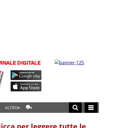
ALTRO
licca per leggere tutte le