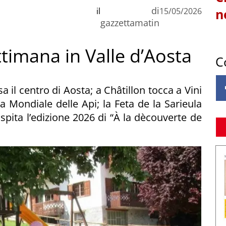
di
il
15/05/2026
n
gazzettamatin
ttimana in Valle d’Aosta
C
sa il centro di Aosta; a Châtillon tocca a Vini
a Mondiale delle Api; la Feta de la Sarieula
pita l’edizione 2026 di “À la dècouverte de