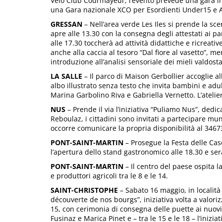
Velo Club Courmayeur, l’evento prevede una gara in
una Gara nazionale XCO per Esordienti Under15 e A
GRESSAN
– Nell’area verde Les Iles si prende la sce
apre alle 13.30 con la consegna degli attestati ai p
alle 17.30 toccherà ad attività didattiche e ricreati
anche alla caccia al tesoro “Dal fiore al vasetto”, 
introduzione all’analisi sensoriale dei mieli valdosta
LA SALLE
– Il parco di Maison Gerbollier accoglie al
albo illustrato senza testo che invita bambini e adu
Marina Garbolino Riva e Gabriella Vernetto. L’ateli
NUS
– Prende il via l’iniziativa “Puliamo Nus”, dedica
Reboulaz, i cittadini sono invitati a partecipare mun
occorre comunicare la propria disponibilità al 3467
PONT-SAINT-MARTIN
– Prosegue la Festa delle Cas
l’apertura dello stand gastronomico alle 18.30 e se
PONT-SAINT-MARTIN
– Il centro del paese ospita 
e produttori agricoli tra le 8 e le 14.
SAINT-CHRISTOPHE
– Sabato 16 maggio, in località
découverte de nos bourgs”, iniziativa volta a valori
15, con cerimonia di consegna delle puette ai nuovi 
Fusinaz e Marica Pinet e – tra le 15 e le 18 – l’inizi