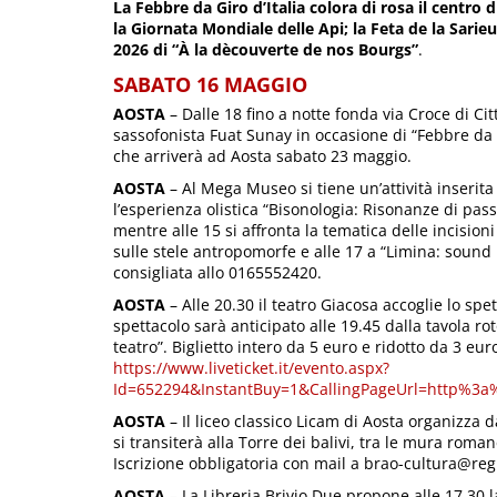
La Febbre da Giro d’Italia colora di rosa il centro 
la Giornata Mondiale delle Api; la Feta de la Sarie
2026 di “À la dècouverte de nos Bourgs”
.
SABATO 16 MAGGIO
AOSTA
– Dalle 18 fino a notte fonda via Croce di Ci
sassofonista Fuat Sunay in occasione di “Febbre da G
che arriverà ad Aosta sabato 23 maggio.
AOSTA
– Al Mega Museo si tiene un’attività inserita 
l’esperienza olistica “Bisonologia: Risonanze di pass
mentre alle 15 si affronta la tematica delle incision
sulle stele antropomorfe e alle 17 a “Limina: sound
consigliata allo 0165552420.
AOSTA
– Alle 20.30 il teatro Giacosa accoglie lo sp
spettacolo sarà anticipato alle 19.45 dalla tavola r
teatro”. Biglietto intero da 5 euro e ridotto da 3 eur
https://www.liveticket.it/evento.aspx?
Id=652294&InstantBuy=1&CallingPageUrl=http%3a%2
AOSTA
– Il liceo classico Licam di Aosta organizza d
si transiterà alla Torre dei balivi, tra le mura roma
Iscrizione obbligatoria con mail a brao-cultura@regi
AOSTA
– La Libreria Brivio Due propone alle 17.30 l