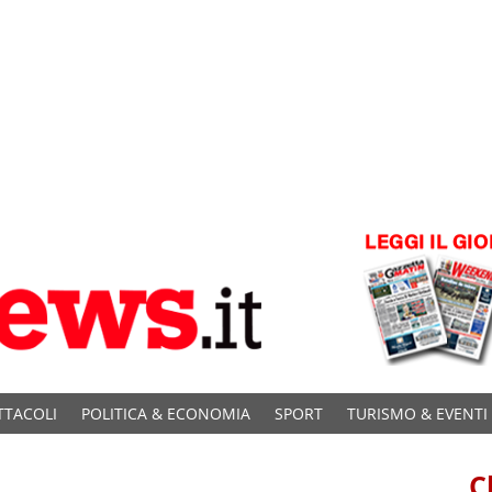
TTACOLI
POLITICA & ECONOMIA
SPORT
TURISMO & EVENTI
C