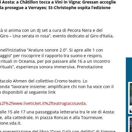
di Aosta; a Châtillon tocca a Vini in Vigna; Gressan accoglie
ula prosegue a Verrayes; St-Christophe ospita l’edizione
ttà si anima con un dj set a cura di Pecora Nera e del
iro – Una serata in rosa”, evento dedicato al Giro d’Italia,
nell’iniziativa “Arature sonore 2.0”. Si apre alle 1 con
aggio” per riscoprire il rapporto tra suono e respiro,
i rituali in Oceania, per poi passare alle 16 a un incontro
 rituals”, esperienza sonora immersiva. Prenotazione
ettacolo Ahmen del collettivo Cromo teatro. Lo
otonda “lavorare insieme: amplificare chi non ha voce con il
o disponibili al seguente link
f%2fwww.liveticket.it%2fteatrogiacosavda
.
alle 15 ale 17 una passeggiata letteraria tra le vie di Aosta:
ne, alla cattedrale, in piazza Roncas e alla Tourneuve.
one.vda.it.
a presentazione del libro “Gran Galà con delitto” di Simone