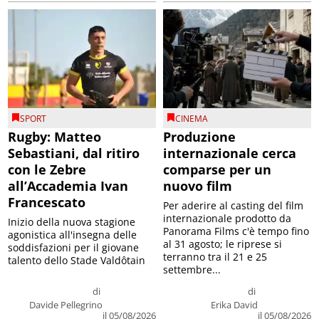
SPORT
CINEMA
Rugby: Matteo
Produzione
Sebastiani, dal ritiro
internazionale cerca
con le Zebre
comparse per un
all’Accademia Ivan
nuovo film
Francescato
Per aderire al casting del film
internazionale prodotto da
Inizio della nuova stagione
Panorama Films c'è tempo fino
agonistica all'insegna delle
al 31 agosto; le riprese si
soddisfazioni per il giovane
terranno tra il 21 e 25
talento dello Stade Valdôtain
settembre...
di
di
Davide Pellegrino
Erika David
il 05/08/2026
il 05/08/2026