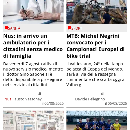
SANITÀ
SPORT
Nus: in arrivo un
MTB: Michel Negrini
ambulatorio per i
convocato per i
cittadini senza medico
Campionati Europei di
di famiglia
bike trial
Da venerdì 7 agosto attivo il
Il valdostano, 24° nella tappa
nuovo servizio medico, mentre
polacca di Coppa del Mondo,
il dottor Gino Sapone si è
sarà al via della rassegna
detto disponibile a proseguire
continentale che scatta oggi a
nel servizio ai cittadini
Valberg
di
di
Nus
Fausto Vassoney
Davide Pellegrino
il 06/08/2026
il 06/08/2026