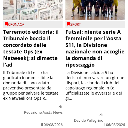
CRONACA
SPORT
Terremoto editoria: il
Futsal: niente serie A
Tribunale boccia il
femminile per l’Aosta
concordato delle
511, la Divisione
testate Ops (ex
nazionale non accoglie
Netweek); si dimette
la domanda di
l’ad
ripescaggio
Il Tribunale di Lecco ha
La Divisione calcio a 5 ha
giudicato inammissibile la
deciso di non varare un girone
domanda di concordato
dispari, lasciando il club del
preventivo presentata dal
capoluogo regionale in B;
gruppo per salvare le testate
ufficializzate le avversarie dei
ex Netweek ora Ops R...
gi...
di
Redazione Aosta News
di
Davide Pellegrino
il 06/08/2026
il 06/08/2026