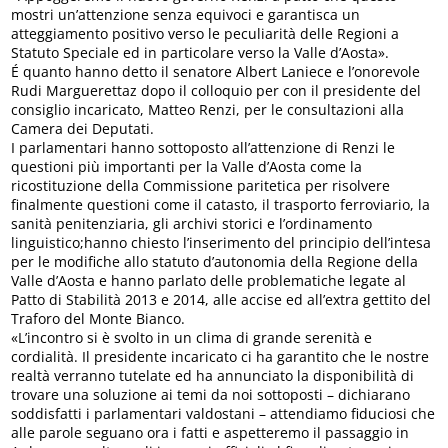
mostri un’attenzione senza equivoci e garantisca un
atteggiamento positivo verso le peculiarità delle Regioni a
Statuto Speciale ed in particolare verso la Valle d’Aosta».
É quanto hanno detto il senatore Albert Laniece e l’onorevole
Rudi Marguerettaz dopo il colloquio per con il presidente del
consiglio incaricato, Matteo Renzi, per le consultazioni alla
Camera dei Deputati.
I parlamentari hanno sottoposto all’attenzione di Renzi le
questioni più importanti per la Valle d’Aosta come la
ricostituzione della Commissione paritetica per risolvere
finalmente questioni come il catasto, il trasporto ferroviario, la
sanità penitenziaria, gli archivi storici e l’ordinamento
linguistico;hanno chiesto l’inserimento del principio dell’intesa
per le modifiche allo statuto d’autonomia della Regione della
Valle d’Aosta e hanno parlato delle problematiche legate al
Patto di Stabilità 2013 e 2014, alle accise ed all’extra gettito del
Traforo del Monte Bianco.
«L’incontro si è svolto in un clima di grande serenità e
cordialità. Il presidente incaricato ci ha garantito che le nostre
realtà verranno tutelate ed ha annunciato la disponibilità di
trovare una soluzione ai temi da noi sottoposti – dichiarano
soddisfatti i parlamentari valdostani – attendiamo fiduciosi che
alle parole seguano ora i fatti e aspetteremo il passaggio in