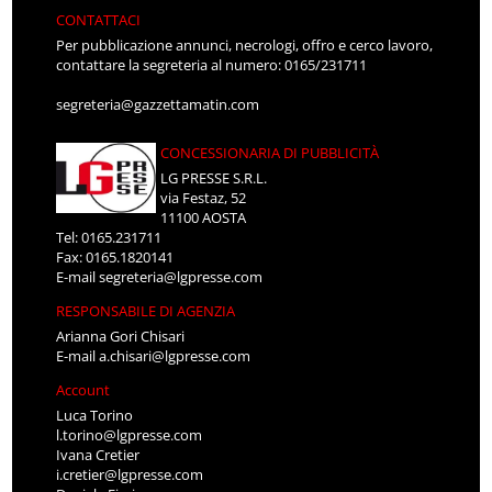
CONTATTACI
Per pubblicazione annunci, necrologi, offro e cerco lavoro,
contattare la segreteria al numero: 0165/231711
segreteria@gazzettamatin.com
CONCESSIONARIA DI PUBBLICITÀ
LG PRESSE S.R.L.
via Festaz, 52
11100 AOSTA
Tel: 0165.231711
Fax: 0165.1820141
E-mail
segreteria@lgpresse.com
RESPONSABILE DI AGENZIA
Arianna Gori Chisari
E-mail
a.chisari@lgpresse.com
Account
Luca Torino
l.torino@lgpresse.com
Ivana Cretier
i.cretier@lgpresse.com