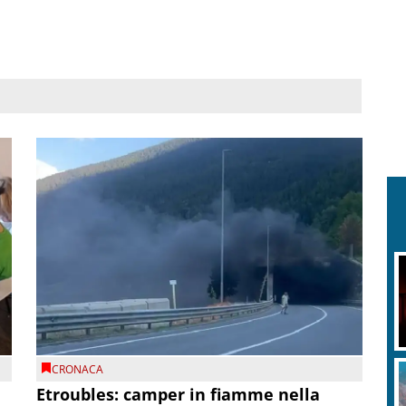
CRONACA
Etroubles: camper in fiamme nella