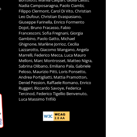
Nadia Camposaragna, Paolo Ciambi,
m
Filippo Clermont, Carol Di Vito, Christian
Leo Dufour, Christian Evaspasiano,
Giuseppe Farinella, Enrico Formento
Dojot, Bruno Fracasso, Fabio
Francesconi, Sofia Fregnani, Giorgia
Gambino, Paolo Gatto, Michael
Ghignone, Marlène Jorrioz, Cecilia
Lazzarotto, Giacomo Mangano, Angela
Marrelli, Federico Mecca, Luca Mauro
Melloni, Marc Montrosset, Matteo Nigra,
Sabrina Olibano, Emiliano Pala, Gabriele
Peloso, Maurizio Pitti, Loris Ponsetto,
Andrea Portigliatti, Mattia Pramotton,
Deniel Pession, Raffaele Romano, Enrico
Ruggeri, Riccardo Savoye, Federica
Tercinod, Federico Tigellio Benvenuto,
Luca Massimo Trifilò