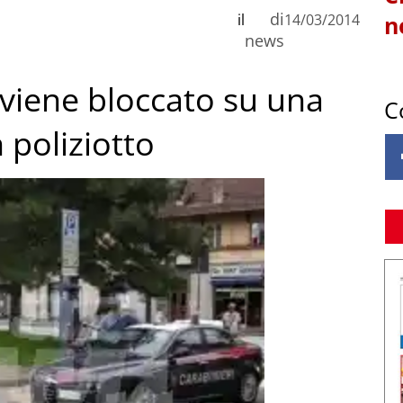
di
il
14/03/2014
n
news
 viene bloccato su una
C
poliziotto