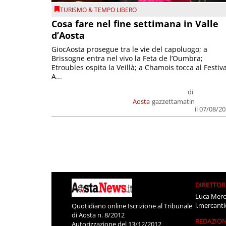
TURISMO & TEMPO LIBERO
Cosa fare nel fine settimana in Valle
d’Aosta
GiocAosta prosegue tra le vie del capoluogo; a
Brissogne entra nel vivo la Feta de l’Oumbra;
Etroubles ospita la Veillà; a Chamois tocca al Festiva
A...
di
Aosta
gazzettamatin
il 07/08/2
DIRETTOR
Luca Merc
l.mercant
Quotidiano online Iscrizione al Tribunale
di Aosta n. 8/2012
REDAZIO
Autorizzazione del 13/12/2012