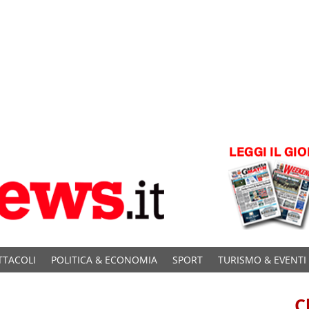
TTACOLI
POLITICA & ECONOMIA
SPORT
TURISMO & EVENTI
C