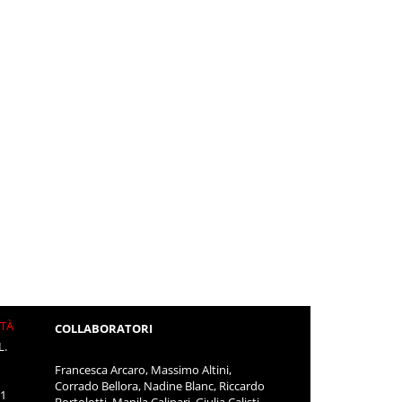
ITÀ
COLLABORATORI
L.
Francesca Arcaro, Massimo Altini,
Corrado Bellora, Nadine Blanc, Riccardo
11
Bortolotti, Manila Calipari, Giulia Calisti,