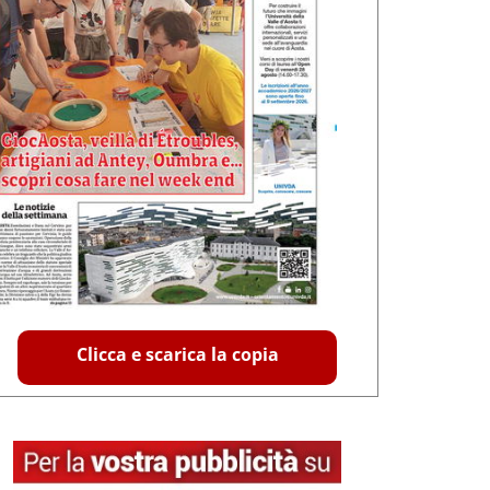
Clicca e scarica la copia