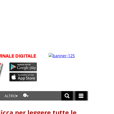
ALTRO
licca per leggere tutte le