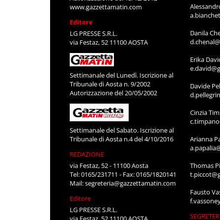
Alessandr
www.gazzettamatin.com
a.bianche
Editore
Danila Ch
LG PRESSE S.R.L.
d.chenal@
via Festaz, 52 11100 AOSTA
Erika Davi
e.david@g
Settimanale del Lunedì. Iscrizione al
Tribunale di Aosta n. 9/2002
Davide Pel
Autorizzazione del 20/05/2002
d.pellegr
Cinzia Ti
c.timpan
Settimanale del Sabato. Iscrizione al
Tribunale di Aosta n.4 del 4/10/2016
Arianna P
a.papalia
REDAZIONE
via Festaz, 52 - 11100 Aosta
Thomas Pi
Tel: 0165/231711 - Fax: 0165/1820141
t.piccot@
Mail:
segreteria@gazzettamatin.com
Fausto Va
Editore
f.vassone
LG PRESSE S.R.L.
SEGRETER
via Festaz, 52 11100 AOSTA