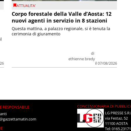
ATTUALITA'
Corpo forestale della Valle d’Aosta: 12
nuovi agenti in servizio in 8 stazioni
Questa mattina, a palazzo regionale, si è tenuta la
cerimonia di giuramento
l
di
ethienne bredy
026
il 07/08/2026
CONCESSIONARIA DI PUBBLIC
E RESPONSABILE
LG PRESSE S.R.
anti
via Festaz, 52
i@gazzettamatin.com
11100 AOSTA
NE
Tel: 0165.2317