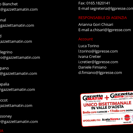
Fax: 0165.1820141
o Bianchet
E-mail
segreteria@lgpresse.co
t@gazzettamatin.com
RESPONSABILE DI AGENZIA
enal
Arianna Gori Chisari
gazzettamatin.com
E-mail
a.chisari@lgpresse.com
d
Account
azzettamatin.com
Luca Torino
l.torino@lgpresse.com
legrino
Ivana Cretier
ino@gazzettamatin.com
i.cretier@lgpresse.com
Daniele Fimiano
mpano
d.fimiano@lgpresse.com
o@gazzettamatin.com
apalia
@gazzettamatin.com
ccot
gazzettamatin.com
ssoney
y@gazzettamatin.com
IA