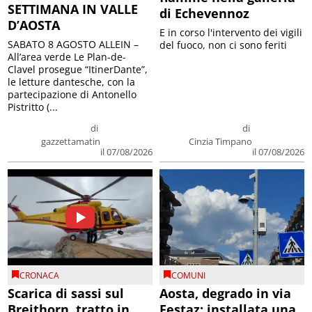
SETTIMANA IN VALLE
di Echevennoz
D’AOSTA
E in corso l'intervento dei vigili
SABATO 8 AGOSTO ALLEIN –
del fuoco, non ci sono feriti
All’area verde Le Plan-de-
Clavel prosegue “ItinerDante”,
le letture dantesche, con la
partecipazione di Antonello
Pistritto (...
di
di
gazzettamatin
Cinzia Timpano
il 07/08/2026
il 07/08/2026
CRONACA
COMUNI
Scarica di sassi sul
Aosta, degrado in via
Breithorn, tratto in
Festaz: installata una