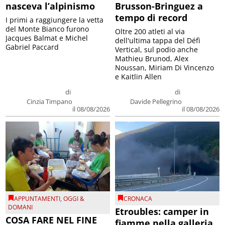
nasceva l’alpinismo
Brusson-Bringuez a
tempo di record
I primi a raggiungere la vetta
del Monte Bianco furono
Oltre 200 atleti al via
Jacques Balmat e Michel
dell'ultima tappa del Défì
Gabriel Paccard
Vertical, sul podio anche
Mathieu Brunod, Alex
Noussan, Miriam Di Vincenzo
e Kaitlin Allen
di
di
Cinzia Timpano
Davide Pellegrino
il 08/08/2026
il 08/08/2026
APPUNTAMENTI
,
OGGI &
CRONACA
DOMANI
Etroubles: camper in
COSA FARE NEL FINE
fiamme nella galleria